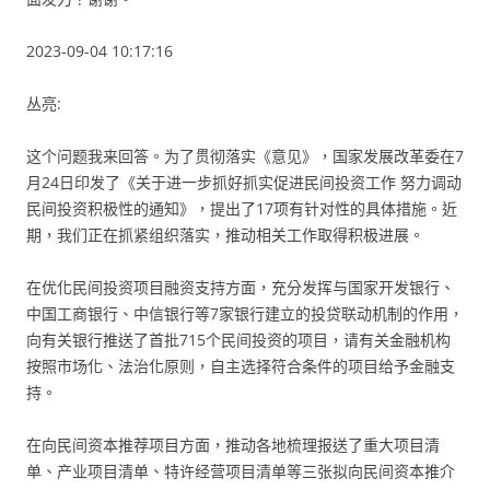
2023-09-04 10:17:16
丛亮:
这个问题我来回答。为了贯彻落实《意见》，国家发展改革委在7
月24日印发了《关于进一步抓好抓实促进民间投资工作 努力调动
民间投资积极性的通知》，提出了17项有针对性的具体措施。近
期，我们正在抓紧组织落实，推动相关工作取得积极进展。
在优化民间投资项目融资支持方面，充分发挥与国家开发银行、
中国工商银行、中信银行等7家银行建立的投贷联动机制的作用，
向有关银行推送了首批715个民间投资的项目，请有关金融机构
按照市场化、法治化原则，自主选择符合条件的项目给予金融支
持。
在向民间资本推荐项目方面，推动各地梳理报送了重大项目清
单、产业项目清单、特许经营项目清单等三张拟向民间资本推介