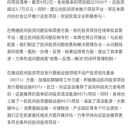
的项目清单。截至9月2日，各地报来的项目超过3500个，总投资
超过3.7万亿元。同时，建立向民间资本推介项目平台，将在本周
内向社会公开推介这批项目，欢迎民营企业积极参与。
在畅通民间投资问题反映渠道方面，依托投资项目在线审批监管
平台，建立民间投资问题反映专栏，本周也将公开推出。与此相
配套，我们制定了民间投资问题收集和解决管理办法，从问题线
索的收集、甄别、办理、反馈、结果运用等方面，提出了具体要
求，力争形成问题线索“收集—反馈—解决”的闭环管理机制。
在推动民间投资项目发行基础设施领域不动产投资信托基金
（REITs）方面，加强前期辅导工作力度，积极推动民间投资项目
发行基础设施REITs。近日，向证监会推荐了金风科技风力发电项
目，这是推荐的首单民间投资清洁能源REITs项目。同时，各地也
上报了一批民间投资基础设施REITs项目，涵盖了清洁能源、大数
据中心、消费基础设施、仓储物流、产业园区等多个行业类别，
我们正在抓紧委托相关方面开展评估，力争尽快向证监会推荐更
多符合条件的民间投资项目。