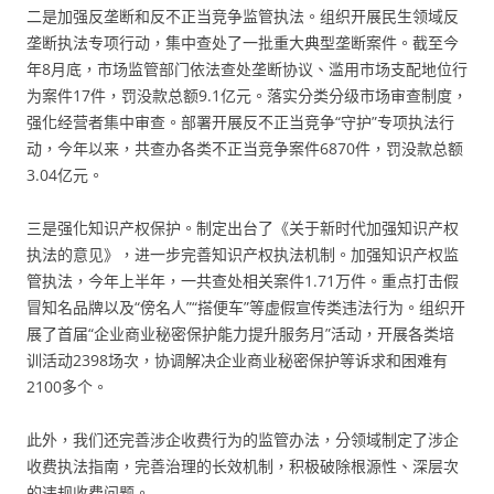
二是加强反垄断和反不正当竞争监管执法。组织开展民生领域反
垄断执法专项行动，集中查处了一批重大典型垄断案件。截至今
年8月底，市场监管部门依法查处垄断协议、滥用市场支配地位行
为案件17件，罚没款总额9.1亿元。落实分类分级市场审查制度，
强化经营者集中审查。部署开展反不正当竞争“守护”专项执法行
动，今年以来，共查办各类不正当竞争案件6870件，罚没款总额
3.04亿元。
三是强化知识产权保护。制定出台了《关于新时代加强知识产权
执法的意见》，进一步完善知识产权执法机制。加强知识产权监
管执法，今年上半年，一共查处相关案件1.71万件。重点打击假
冒知名品牌以及“傍名人”“搭便车”等虚假宣传类违法行为。组织开
展了首届“企业商业秘密保护能力提升服务月”活动，开展各类培
训活动2398场次，协调解决企业商业秘密保护等诉求和困难有
2100多个。
此外，我们还完善涉企收费行为的监管办法，分领域制定了涉企
收费执法指南，完善治理的长效机制，积极破除根源性、深层次
的违规收费问题。