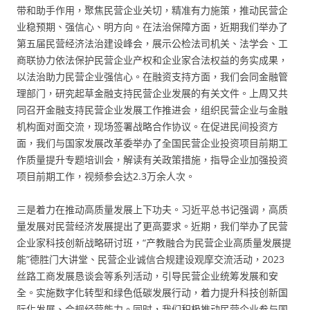
带和助手作用，聚焦民营企业关切，精准有力施策，推动民营企
业稳预期、强信心、明方向。在法治保障方面，近期我们举办了
第五届民营经济法治建设峰会，展示公检法司机关、法学会、工
商联协力依法保护民营企业产权和企业家合法权益的务实成果，
以法治助力民营企业强信心。在融资支持方面，我们会同金融管
理部门，研究起草金融支持民营企业发展的有关文件。上周又共
同召开金融支持民营企业发展工作推进会，组织民营企业与金融
机构面对面交流，现场签署战略合作协议。在促进民间投资方
面，我们与国家发展改革委举办了全国民营企业投资项目前期工
作质量提升专题培训会，解读有关政策措施，指导企业加强投资
项目前期工作，视频参会达2.3万余人次。
三是着力在推动高质量发展上下功夫。习近平总书记强调，高质
量发展对民营经济发展提出了更高要求。近期，我们举办了民营
企业家科技创新战略研讨班，“产教融合为民营企业高质量发展提
能”德胜门大讲堂、民营企业诚信合规建设观摩交流活动，2023
丝路工商发展恳谈会等系列活动，引导民营企业统筹发展和安
全。实施数字化转型和绿色低碳发展行动，着力提升科技创新国
际化发展、合规经营能力。同时，我们积极推动民营企业参与国