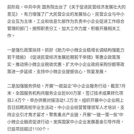
前阶段，中共中央 国务院出台了《关于促进民营经济发展壮大的
意见》，有力增强了广大民营企业的发展信心，民营企业与中小
企业互为主体，工业和信息化部作为负责中小企业促进工作综合
管理的部门，按照职责分工，加大工作力度，积极开展相关工
作。
一是强化政策扶持。抓好《助力中小微企业稳增长调结构强能力
若干措施》《促进民营经济发展近期若干举措》等惠企政策落
实。推动将小微企业税收优惠、扩大中小企业政府采购份额等政
策进一步延续，支持中小微企业提振信心、恢复发展。
二是加强服务供给。开展“一起益企”中小企业服务行动，截至7月
末，全国服务机构共服务企业近800万家，签订技术成果转化项
目2.4万个、举办供需对接活动1.2万次。组织开展中小企业网上
百日招聘高校毕业生活动、中小企业经营管理领军人才培训，支
持企业引才育才留才。聚焦重点产业链，开展“一链一策一批”中
小微企业融资促进行动。发挥国家中小企业发展基金引导作用，
已投项目超过1100个。