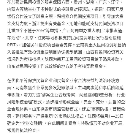
在加强对民间投资的服务保障方面，贵州、湖南、广东、辽宁、
内蒙古等地举办了多种形式的投融资对接活动，福建与国家开发
银行合作设立了融资专项，积极推介民间投资项目，引导加大资
金支持力度。浙江提出有关基金、用地和能耗支持民间投资项目
比重“3个不低于70%”等举措，广西每周举办重大项目“审批直通
车活动”，北京、江苏等地积极支持民间投资项目发行基础设施
REITs，加强民间投资项目要素支撑。云南将重大民间投资项目纳
入省推进有效投资重要项目协调机制范围，山西将民间投资有关
情况列为考核指标，陕西为新开工民间投资项目给予贴息补助，
山东对民间投资工作成效好的地方给予考核奖励资金。
在优化平等保护民营企业和民营企业家合法权益的法治环境方
面，河南聚焦企业常见多发犯罪领域，主动向事前和事后阶段延
伸职能，着力打造“涉案企业合规考察—问题漏洞排查分析—行业
风险系统治理”模式，逐步推动形成全面、完善、充分、适当的企
业合规体系。山东探索审慎监管新模式，建立“事前防控、首错免
罚、延伸服务、严惩重罚”的市场执法模式。江西将每月1—25日
确定为“企业安静期”，在此期间非紧急、特殊情形不对企业开展
常规性执法检查。