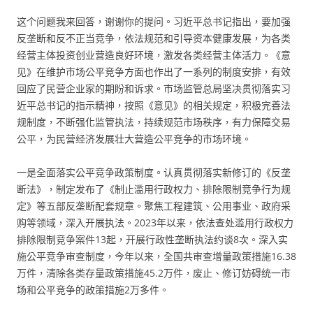
这个问题我来回答，谢谢你的提问。习近平总书记指出，要加强
反垄断和反不正当竞争，依法规范和引导资本健康发展，为各类
经营主体投资创业营造良好环境，激发各类经营主体活力。《意
见》在维护市场公平竞争方面也作出了一系列的制度安排，有效
回应了民营企业家的期盼和诉求。市场监管总局坚决贯彻落实习
近平总书记的指示精神，按照《意见》的相关规定，积极完善法
规制度，不断强化监管执法，持续规范市场秩序，有力保障交易
公平，为民营经济发展壮大营造公平竞争的市场环境。
一是全面落实公平竞争政策制度。认真贯彻落实新修订的《反垄
断法》，制定发布了《制止滥用行政权力、排除限制竞争行为规
定》等五部反垄断配套规章。聚焦工程建筑、公用事业、政府采
购等领域，深入开展执法。2023年以来，依法查处滥用行政权力
排除限制竞争案件13起，开展行政性垄断执法约谈8次。深入实
施公平竞争审查制度，今年以来，全国共审查增量政策措施16.38
万件，清除各类存量政策措施45.2万件，废止、修订妨碍统一市
场和公平竞争的政策措施2万多件。