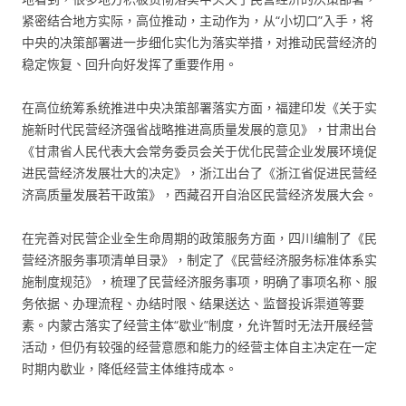
紧密结合地方实际，高位推动，主动作为，从“小切口”入手，将
中央的决策部署进一步细化实化为落实举措，对推动民营经济的
稳定恢复、回升向好发挥了重要作用。
在高位统筹系统推进中央决策部署落实方面，福建印发《关于实
施新时代民营经济强省战略推进高质量发展的意见》，甘肃出台
《甘肃省人民代表大会常务委员会关于优化民营企业发展环境促
进民营经济发展壮大的决定》，浙江出台了《浙江省促进民营经
济高质量发展若干政策》，西藏召开自治区民营经济发展大会。
在完善对民营企业全生命周期的政策服务方面，四川编制了《民
营经济服务事项清单目录》，制定了《民营经济服务标准体系实
施制度规范》，梳理了民营经济服务事项，明确了事项名称、服
务依据、办理流程、办结时限、结果送达、监督投诉渠道等要
素。内蒙古落实了经营主体“歇业”制度，允许暂时无法开展经营
活动，但仍有较强的经营意愿和能力的经营主体自主决定在一定
时期内歇业，降低经营主体维持成本。