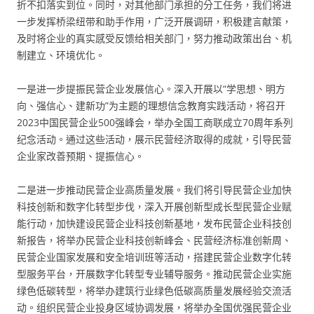
折不扣落实到位。同时，对其他部门承担的分工任务，我们将进
一步发挥桥梁纽带和助手作用，广泛开展调研，积极建言献策，
及时将企业的真实感受反馈给相关部门，努力推动政策出台、机
制建立、环境优化。
一是进一步提振民营企业发展信心。深入开展以“学思想、明方
向、强信心、建新功”为主题的理想信念教育实践活动，将召开
2023中国民营企业500强峰会，举办全国工商联成立70周年系列
纪念活动。通过这些活动，展示民营经济取得的成就，引导民营
企业家改善预期、提振信心。
二是进一步推动民营企业高质量发展。我们将引导民营企业加快
科技创新和数字化转型步伐，深入开展创新型成长型民营企业赋
能行动，加快建设民营企业科技创新基地，发布民营企业科技创
新报告，将举办民营企业科技创新峰会、民营经济标准创新周、
民营企业国家发展和安全培训班等活动，搭建民营企业数字化转
型服务平台，开展数字化转型专业辅导服务。推动民营企业实施
绿色低碳转型，将举办建筑行业绿色低碳高质量发展经验交流活
动。组织民营企业投身区域协调发展，将举办全国优强民营企业