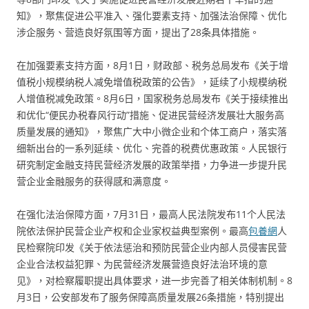
知》，聚焦促进公平准入、强化要素支持、加强法治保障、优化
涉企服务、营造良好氛围等方面，提出了28条具体措施。
在加强要素支持方面，8月1日，财政部、税务总局发布《关于增
值税小规模纳税人减免增值税政策的公告》，延续了小规模纳税
人增值税减免政策。8月6日，国家税务总局发布《关于接续推出
和优化“便民办税春风行动”措施、促进民营经济发展壮大服务高
质量发展的通知》，聚焦广大中小微企业和个体工商户，落实落
细新出台的一系列延续、优化、完善的税费优惠政策。人民银行
研究制定金融支持民营经济发展的政策举措，力争进一步提升民
营企业金融服务的获得感和满意度。
在强化法治保障方面，7月31日，最高人民法院发布11个人民法
院依法保护民营企业产权和企业家权益典型案例。最高
包養網
人
民检察院印发《关于依法惩治和预防民营企业内部人员侵害民营
企业合法权益犯罪、为民营经济发展营造良好法治环境的意
见》，对检察履职提出具体要求，进一步完善了相关体制机制。8
月3日，公安部发布了服务保障高质量发展26条措施，特别提出