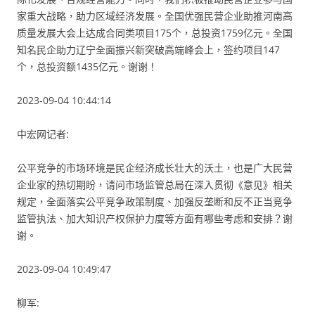
家重大战略，助力区域经济发展。全国优强民营企业助推河南高
质量发展大会上达成合同类项目175个，总投资1759亿元。全国
知名民企助力辽宁全面振兴新突破高端峰会上，签约项目147
个，总投资额1435亿元。谢谢！
2023-09-04 10:44:14
中宏网记者:
公平竞争的市场环境是民企经济成长壮大的沃土，也是广大民营
企业家的热切期盼，请问市场监管总局在深入贯彻《意见》相关
规定，全面落实公平竞争政策制度、加强反垄断和反不正当竞争
监管执法、加大知识产权保护力度等方面有哪些考虑和安排？谢
谢。
2023-09-04 10:49:47
柳军: