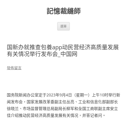
跳
至
記憶裁縫師
主
要
內
容
選單
国新办就推查包養app动民营经济高质量发展
有关情况举行发布会_中国网
發佈留言
国务院新闻办公室定于2023年9月4日（星期一）上午10时举行新
闻发布会，国家发展改革委副主任丛亮、工业和信息化部副部长
徐晓兰、市场监督管理总局副局长柳军和全国工商联副主席安立
佳介绍推动民营经济高质量发展有关情况，并答记者问。