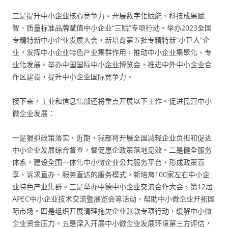
三是提升中小企业核心竞争力。开展数字化赋能、科技成果赋
智、质量标准品牌赋值中小企业“三赋”专项行动。举办2023全国
专精特新中小企业发展大会，新培育第五批专精特新“小巨人”企
业。发挥中小企业特色产业集群作用，推动中小企业集聚化、专
业化发展。举办中国国际中小企业博览会，推进中外中小企业合
作区建设，提升中小企业国际竞争力。
接下来，工业和信息化部还将重点开展以下工作。促进民营中小
微企业发展：
一是狠抓政策落实，近期，我部将开展全国减轻企业负担和促进
中小企业发展综合督查，督促惠企政策落地见效。二是健全服务
体系，建设全国一体化中小微企业公共服务平台，形成政策直
享、诉求直办、服务直达的服务模式。新培育100家左右中小企
业特色产业集群。三是举办中德中小企业交流合作大会、第12届
APEC中小企业技术交流暨展览会等活动，帮助中小微企业开拓国
际市场。四是组织开展清理拖欠企业账款专项行动，缓解中小微
企业资金压力。五是深入开展中小微企业发展环境第三方评估，