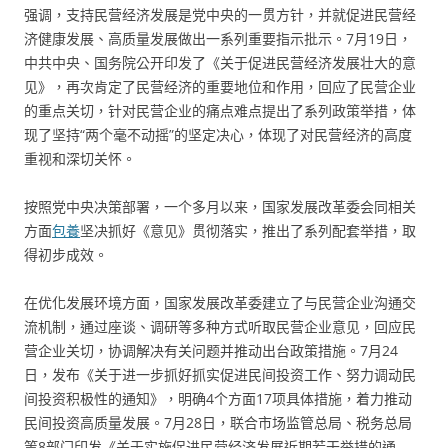
强调，支持民营经济发展是党中央的一贯方针，并就促进民营经
济健康发展、高质量发展做出一系列重要指示批示。7月19日，
中共中央、国务院公开印发了《关于促进民营经济发展壮大的意
见》，再次肯定了民营经济的重要地位和作用，回应了民营企业
的重点关切，针对民营企业的痛点难点提出了系列政策举措，体
现了坚持“两个毫不动摇”的坚定决心，体现了对民营经济的高度
重视和深切关怀。
按照党中央决策部署，一个多月以来，国家发展改革委会同相关
方面
包養
坚决抓好《意见》贯彻落实，推出了系列配套举措，取
得初步成效。
在优化发展环境方面，国家发展改革委建立了与民营企业沟通交
流机制，通过座谈、调研等多种方式听取民营企业意见，回应民
营企业关切，协调解决有关问题并推动出台政策措施。7月24
日，发布《关于进一步抓好抓实促进民间投资工作、努力调动民
间投资积极性的通知》，明确4个方面17项具体措施，着力推动
民间投资高质量发展。7月28日，联合市场监管总局、税务总局
等8部门印发《关于实施促进民营经济发展近期若干举措的通