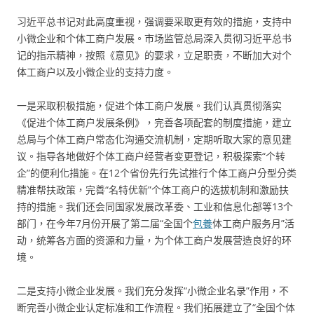
习近平总书记对此高度重视，强调要采取更有效的措施，支持中
小微企业和个体工商户发展。市场监管总局深入贯彻习近平总书
记的指示精神，按照《意见》的要求，立足职责，不断加大对个
体工商户以及小微企业的支持力度。
一是采取积极措施，促进个体工商户发展。我们认真贯彻落实
《促进个体工商户发展条例》，完善各项配套的制度措施，建立
总局与个体工商户常态化沟通交流机制，定期听取大家的意见建
议。指导各地做好个体工商户经营者变更登记，积极探索“个转
企”的便利化措施。在12个省份先行先试推行个体工商户分型分类
精准帮扶政策，完善“名特优新”个体工商户的选拔机制和激励扶
持的措施。我们还会同国家发展改革委、工业和信息化部等13个
部门，在今年7月份开展了第二届“全国个
包養
体工商户服务月”活
动，统筹各方面的资源和力量，为个体工商户发展营造良好的环
境。
二是支持小微企业发展。我们充分发挥“小微企业名录”作用，不
断完善小微企业认定标准和工作流程。我们拓展建立了“全国个体