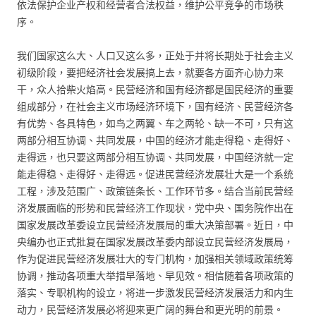
依法保护企业产权和经营者合法权益，维护公平竞争的市场秩
序。
我们国家这么大、人口又这么多，正处于并将长期处于社会主义
初级阶段，要把经济社会发展搞上去，就要各方面齐心协力来
干，众人拾柴火焰高。民营经济和国有经济都是国民经济的重要
组成部分，在社会主义市场经济环境下，国有经济、民营经济各
有优势、各具特色，如鸟之两翼、车之两轮、缺一不可，只有这
两部分相互协调、共同发展，中国的经济才能走得稳、走得好、
走得远，也只要这两部分相互协调、共同发展，中国经济就一定
能走得稳、走得好、走得远。促进民营经济发展壮大是一个系统
工程，涉及范围广、政策链条长、工作环节多。结合当前民营经
济发展面临的形势和民营经济工作现状，党中央、国务院作出在
国家发展改革委设立民营经济发展局的重大决策部署。近日，中
央编办也正式批复在国家发展改革委内部设立民营经济发展局，
作为促进民营经济发展壮大的专门机构，加强相关领域政策统筹
协调，推动各项重大举措早落地、早见效。相信随着各项政策的
落实、专职机构的设立，将进一步激发民营经济发展活力和内生
动力，民营经济发展必将迎来更广阔的舞台和更光明的前景。