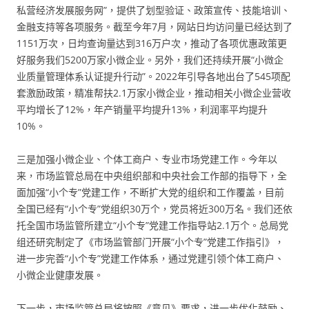
私营经济发展服务网”，提供了划型验证、政策宣传、技能培训、
金融支持等各项服务。截至今年7月，网站日均访问量已经达到了
1151万次，日均查询量达到316万户次，推动了各项优惠政策更
好服务我们5200万家小微企业。另外，我们还持续开展“小微企
业质量管理体系认证提升行动”。2022年引导各地出台了545项配
套激励政策，精准帮扶2.1万家小微企业，推动相关小微企业营收
平均增长了12%，年产销量平均提升13%，利润率平均提升
10%。
三是加强小微企业、个体工商户、专业市场党建工作。今年以
来，市场监管总局在中央组织部和中央社会工作部的指导下，全
面加强“小个专”党建工作，不断扩大党的组织和工作覆盖，目前
全国已经有“小个专”党组织30万个，党员将近300万名。我们还依
托全国市场监管所建立“小个专”党建工作指导站2.1万个。总局党
组还研究制定了《市场监管部门开展“小个专”党建工作指引》，
进一步完善“小个专”党建工作体系，通过党建引领个体工商户、
小微企业健康发展。
下一步，市场监管总局将按照《意见》要求，进一步优化鼓励、