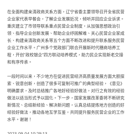
在全面构建亲清政商关系方面，辽宁省委主要领导召开全省民营
企业家代表早餐会，了解企业发展近况，倾听并回应企业诉求。
重庆建立了市领导联系重点民营企业制度，从加强思想政治引
领、指导企业创新发展、帮助企业纾困解难、关心民营企业家成
长、构建亲清政商关系等五个方面不断改进和提升联系服务民营
企业工作水平。广州多个党政部门联合开展新时代穗商培养工
程，开创“政校银企”四方联动培养模式，助力民企实现新老交接
和有序传承。
一段时间以来，不少地方在促进民营经济高质量发展方面大胆探
索、锐意创新，创造了很多可复制可推广的典型经验，《意见》
明确要求，及时总结推广各地好经验好做法，对行之有效的经验
做法以适当形式予以固化。下一步，国家发展改革委将不断研究
新情况、总结新经验、解决新问题，认真总结提炼地方创造的好
经验好做法，推动各地互学互鉴，共同提升服务民营企业的工作
水平。谢谢！
2023-09-04 10:29:13