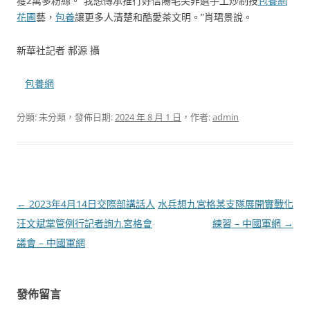
獲2萬多粉絲。“我想傳承推行好信陽毛尖非遺手工炒制技
包養網
花圃
藝，
包養
讓更多人清楚和酷愛茶文明。”肖珺景說。
新華社記者 郝源 攝
包養網
分類: 未分類，發佈日期:
2024 年 8 月 1 日
，作者:
admin
文
←
2023年4月14日交際部講話人
水兵想九宮格某支隊展開實戰化
章
汪文斌掌管例行記者詢九宮格會
練習 – 中國軍網
→
導
議會 – 中國軍網
覽
發佈留言