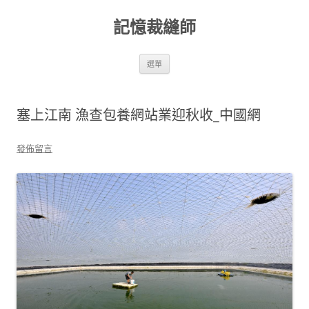
跳
至
記憶裁縫師
主
要
內
容
選單
塞上江南 漁查包養網站業迎秋收_中國網
發佈留言