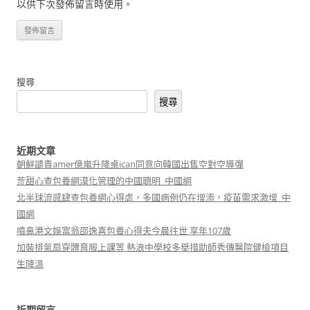
以供下次發佈留言時使用。
搜尋
搜尋
近期文章
朝鮮譴責amer億嵐升降桌ican同意向韓國出售空對空導彈
荒甜心查包養網漠化管理的中國聰明_中國網
北半球流感肆查包養網心得虐，多國病例仍在增添，疫苗需求激增_中
國網
噴鼻港文娛富翁邵逸喜包養心得夫今晨往世 享年107歲
加裝排氣扇穿體育服上課等 熱浪中學校多舉措助師秀傳醫院健檢項目
生降溫
近期留言