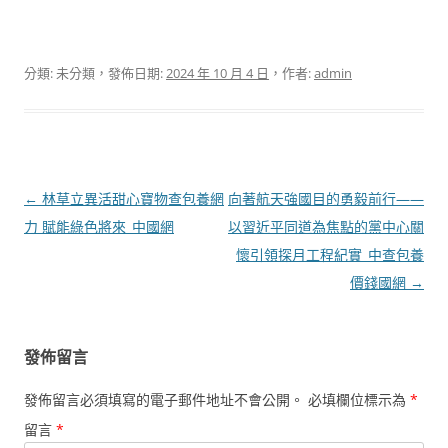
分類: 未分類，發佈日期:
2024 年 10 月 4 日
，作者:
admin
文
←
林草立異活甜心寶物查包養網
向著航天強國目的勇毅前行——
章
力 賦能綠色將來_中國網
以習近平同道為焦點的黨中心關
導
懷引領探月工程紀實_中查包養
覽
價錢國網
→
發佈留言
發佈留言必須填寫的電子郵件地址不會公開。
必填欄位標示為
*
留言
*