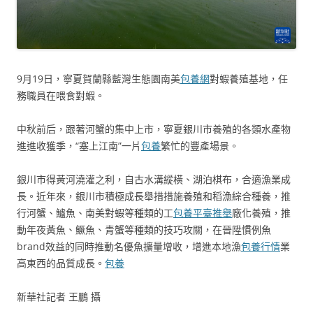
9月19日，寧夏賀蘭縣藍灣生態園南美
包養網
對蝦養殖基地，任
務職員在喂食對蝦。
中秋前后，跟著河蟹的集中上市，寧夏銀川市養殖的各類水產物
進進收獲季，“塞上江南”一片
包養
繁忙的豐產場景。
銀川市得黃河澆灌之利，自古水溝縱橫、湖泊棋布，合適漁業成
長。近年來，銀川市積極成長舉措措施養殖和稻漁綜合種養，推
行河蟹、鱸魚、南美對蝦等種類的工
包養平臺推舉
廠化養殖，推
動年夜黃魚、鱖魚、青蟹等種類的技巧攻關，在晉陞慣例魚
brand效益的同時推動名優魚擴量增收，增進本地漁
包養行情
業
高東西的品質成長。
包養
新華社記者 王鵬 攝