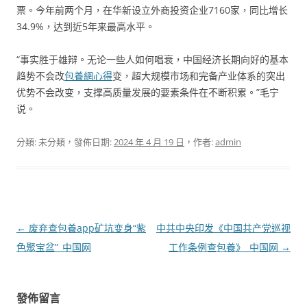
票。今年前两个月，在华新设立外商投资企业7160家，同比增长
34.9%，达到近5年来最高水平。
“事实胜于雄辩。无论一些人如何唱衰，中国经济长期向好的基本
趋势不会改
包養網心得
变，超大规模市场和完备产业体系的突出
优势不会改变，支撑高质量发展的要素条件在不断积累。”毛宁
说。
分類: 未分類，發佈日期:
2024 年 4 月 19 日
，作者:
admin
文
←
废弃查包養app矿坑变身“紫
中共中央印发《中国共产党巡视
章
色聚宝盆”_中国网
工作条例查包養》_中国网
→
導
覽
發佈留言