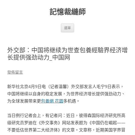
跳
至
記憶裁縫師
主
要
內
容
選單
外交部：中国将继续为世查包養經驗界经济增
长提供强劲动力_中国网
發佈留言
新华社北京4月9日电（记者温馨）外交部发言人毛宁9日表示，
中国将继续以自身的稳定发展，为世界经济增长提供强劲动力、
为全球发展带来更
包養網 花園
多机遇。
当日例行记者会上，有记者问：近日，彼得森国际经济研究所高
级研究员罗迪在《外交事务》网站发表题为《中国仍在崛起——
不要低估世界第二大经济体》的文章。文章称，近期美国学界冒