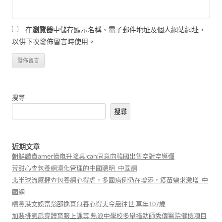
在
瀏覽器
中儲存顯示名稱、電子郵件地址及個人網站網址，
以供下次發佈留言時使用。
搜尋
搜尋
近期文章
朝鮮譴責amer億嵐升降桌ican同意向韓國出售空對空導彈
荒甜心查包養網漠化管理的中國聰明_中國網
北半球流感肆查包養網心得虐，多國病例仍在增添，疫苗需求激增_中
國網
噴鼻港文娛富翁邵逸喜包養心得夫今晨往世 享年107歲
加裝排氣扇穿體育服上課等 熱浪中學校多舉措助師秀傳醫院健檢項目