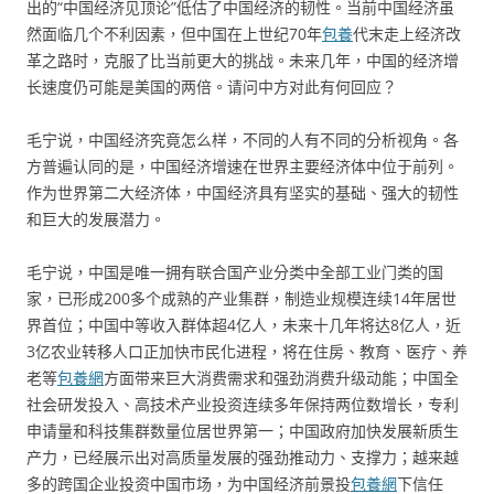
出的“中国经济见顶论”低估了中国经济的韧性。当前中国经济虽
然面临几个不利因素，但中国在上世纪70年
包養
代末走上经济改
革之路时，克服了比当前更大的挑战。未来几年，中国的经济增
长速度仍可能是美国的两倍。请问中方对此有何回应？
毛宁说，中国经济究竟怎么样，不同的人有不同的分析视角。各
方普遍认同的是，中国经济增速在世界主要经济体中位于前列。
作为世界第二大经济体，中国经济具有坚实的基础、强大的韧性
和巨大的发展潜力。
毛宁说，中国是唯一拥有联合国产业分类中全部工业门类的国
家，已形成200多个成熟的产业集群，制造业规模连续14年居世
界首位；中国中等收入群体超4亿人，未来十几年将达8亿人，近
3亿农业转移人口正加快市民化进程，将在住房、教育、医疗、养
老等
包養網
方面带来巨大消费需求和强劲消费升级动能；中国全
社会研发投入、高技术产业投资连续多年保持两位数增长，专利
申请量和科技集群数量位居世界第一；中国政府加快发展新质生
产力，已经展示出对高质量发展的强劲推动力、支撑力；越来越
多的跨国企业投资中国市场，为中国经济前景投
包養網
下信任