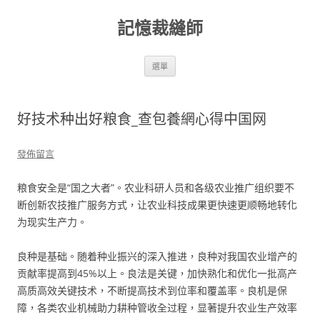
跳
至
記憶裁縫師
主
要
內
容
選單
好技术种出好粮食_查包養網心得中国网
發佈留言
粮食安全是“国之大者”。农业科研人员和各级农业推广组织要不
断创新农技推广服务方式，让农业科技成果更快速更顺畅地转化
为现实生产力。
良种是基础。随着种业振兴的深入推进，良种对我国农业增产的
贡献率提高到45%以上。良法是关键，加快熟化和优化一批高产
高质高效关键技术，不断提高技术到位率和覆盖率。良机是保
障，各类农业机械助力耕种管收全过程，显著提升农业生产效率