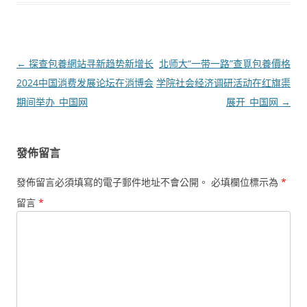
文
←
探查包養網站寻新趋势新增长
北师大“一带一路”查覓包養價格
章
2024中国消费发展论坛在消博会
学院社会经济调研活动在红旗渠
導
期间举办_中国网
展开_中国网
→
覽
發佈留言
發佈留言必須填寫的電子郵件地址不會公開。
必填欄位標示為
*
留言
*