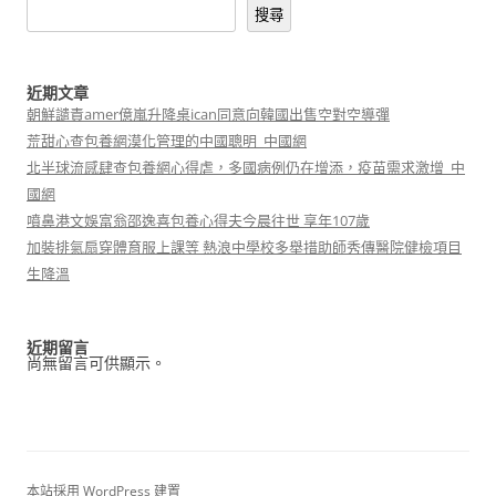
搜尋
近期文章
朝鮮譴責amer億嵐升降桌ican同意向韓國出售空對空導彈
荒甜心查包養網漠化管理的中國聰明_中國網
北半球流感肆查包養網心得虐，多國病例仍在增添，疫苗需求激增_中
國網
噴鼻港文娛富翁邵逸喜包養心得夫今晨往世 享年107歲
加裝排氣扇穿體育服上課等 熱浪中學校多舉措助師秀傳醫院健檢項目
生降溫
近期留言
尚無留言可供顯示。
本站採用 WordPress 建置