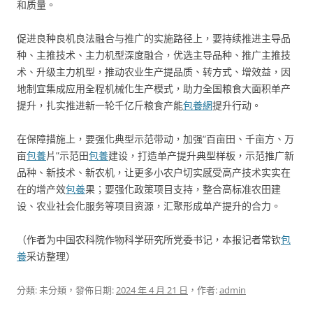
和质量。
促进良种良机良法融合与推广的实施路径上，要持续推进主导品
种、主推技术、主力机型深度融合，优选主导品种、推广主推技
术、升级主力机型，推动农业生产提品质、转方式、增效益，因
地制宜集成应用全程机械化生产模式，助力全国粮食大面积单产
提升，扎实推进新一轮千亿斤粮食产能
包養網
提升行动。
在保障措施上，要强化典型示范带动，加强“百亩田、千亩方、万
亩
包養
片”示范田
包養
建设，打造单产提升典型样板，示范推广新
品种、新技术、新农机，让更多小农户切实感受高产技术实实在
在的增产效
包養
果；要强化政策项目支持，整合高标准农田建
设、农业社会化服务等项目资源，汇聚形成单产提升的合力。
（作者为中国农科院作物科学研究所党委书记，本报记者常钦
包
養
采访整理）
分類: 未分類，發佈日期:
2024 年 4 月 21 日
，作者:
admin