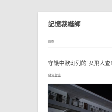
跳
至
主
記憶裁縫師
要
內
容
首頁
守護中歐班列的“女飛人查
發佈留言