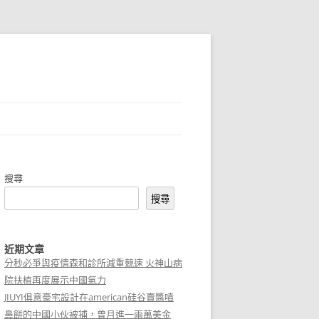
搜尋
搜尋
近期文章
分秒必爭與疫情森和診所減重競速 火神山病
院扶植再度展示中國氣力
JIUYI俱意豪宅設計在american硅谷賣醬噴
鼻餅的中國小伙被捕，曾月進一兩萬美金