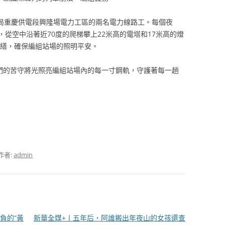
都局重慶供電段興隆場電力工區的兩名電力線路工。每個夜
從空中沿著近70度的爬梯攀上22米高的電塔和17米高的燈
修繕，確保編組站場的照明平安。
他們的苦守將光照亮編組站場內的每一寸鋼軌，守護著每一趟
作者:
admin
負的“黃
新華全媒+丨五年后，阿誰搬出年夜山的女孩還查