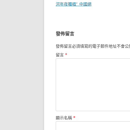
章
河年夜獨唱”_中國網
導
覽
發佈留言
發佈留言必須填寫的電子郵件地址不會公
留言
*
顯示名稱
*