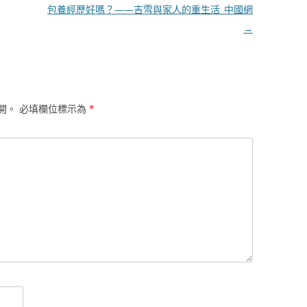
包養經歷好嗎？——吉雪與家人的重生活_中國網
→
開。
必填欄位標示為
*