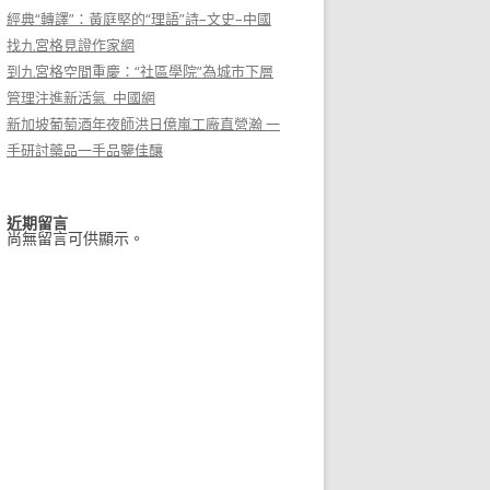
經典“轉譯”：黃庭堅的“理語”詩–文史–中國
找九宮格見證作家網
到九宮格空間重慶：“社區學院”為城市下層
管理注進新活氣_中國網
新加坡葡萄酒年夜師洪日億嵐工廠直營瀚 一
手研討藥品一手品鑒佳釀
近期留言
尚無留言可供顯示。