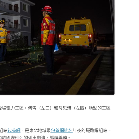
隆場電力工區，何雪（左三）和母思琪（左四）地點的工區
組站
包養網
，是東北地域最
包養網排名
年夜的鐵路編組站。
了中歐國際班列的列車崩潰、編組義務。