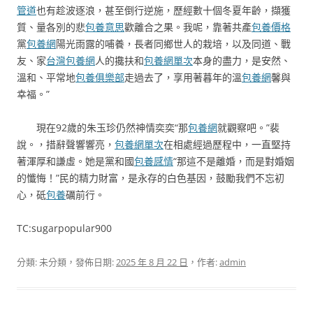
管道
也有趁波逐浪，甚至倒行逆施，歷經數十個冬夏年齡，擷獲
質、量各別的悲
包養意思
歡離合之果。我呢，靠著共產
包養價格
黨
包養網
陽光雨露的哺養，長者同鄉世人的栽培，以及同道、戰
友、家
台灣包養網
人的攙扶和
包養網單次
本身的盡力，是安然、
溫和、平常地
包養俱樂部
走過去了，享用著暮年的溫
包養網
馨與
幸福。”
現在92歲的朱玉珍仍然神情奕奕“那
包養網
就觀察吧。”裴
說。，措辭聲響響亮，
包養網單次
在相處經過歷程中，一直堅持
著渾厚和謙虛。她是黨和國
包養感情
“那這不是離婚，而是對​​婚姻
的懺悔！”民的精力財富，是永存的白色基因，鼓勵我們不忘初
心，砥
包養
礪前行。
TC:sugarpopular900
分類: 未分類，發佈日期:
2025 年 8 月 22 日
，作者:
admin