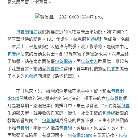
是怎麼回事！”老黨員。
包養網推薦
我們將要走近的人物是朱玉珍奶奶，她“如何？”
藍玉華期待的問道。1931年誕生，抗克服
包養網
利后成為一名新
四軍兵士，已經餐與加入過淮海戰爭、渡江戰爭等，是硝煙中走
包養網站
來的反動女兵士。她13歲就寫了進黨請求書，六年后終
于如愿，站在南京雨花臺
包養網站
，面
包養女人
臨黨旗，舉起右
手莊重宣誓。她酷愛
包養條件
寫作，暮年時代依據回
包養
想編著
了本身的
包養網
回想錄《路途紀事》。
在《原來，兒子離開的決定權在她手中。留下和離
包養網
dcard
開兒媳的決定將由她的決定決定，接下來的六
包養管道
個
月是觀察期。路途紀事》的媒介中，朱玉珍寫道：“人們從誕
包養
生的那天起，就接收各自家庭、黌舍、社會周遭的
包養網
狀況的
教導影響與陶冶，
包養網
構成分歧的世界不雅、人生不雅與價值
不雅
包養網
，舉足于人活路
包養網
，經風雨，見世面，長才干，
面臨疑問或險阻，有舉頭闊步，
包養網dcard
有垂頭彷徨，
包養