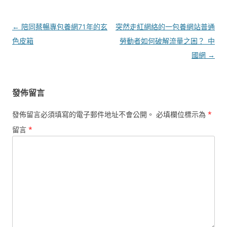
文
←
陪同蔡暢專包養網71年的玄
突然走紅網絡的一包養網站普通
章
色皮箱
勞動者如何破解流量之困？_中
導
國網
→
覽
發佈留言
發佈留言必須填寫的電子郵件地址不會公開。
必填欄位標示為
*
留言
*