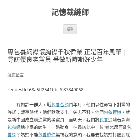
跳
至
記憶裁縫師
主
要
內
容
選單
專包養網襟懷胸襟千秋偉業 正是百年風華 |
尋訪優良老黨員 爭做新時期好少年
發佈留言
requestId:68a5ff2541bbc6.87849068.
有如許一群人，戰
包養合約
鬥年月，他們以性命寫下對黨的
許諾；戰爭時代，他們默默支出，矢志不移。他們
包養管道
，就
是新中國成立前進黨的老黨員。而明天，我們將
包養
追隨著湖海
包養網
塘小學的師生，一路動身，往尋訪此中一位“這怎麼可能
包
養網
？媽媽不能
包養條件
無視我的意願，我要去找媽媽打聽到底