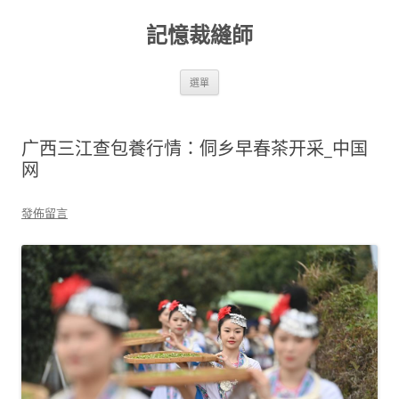
跳
至
記憶裁縫師
主
要
內
容
選單
广西三江查包養行情：侗乡早春茶开采_中国
网
發佈留言