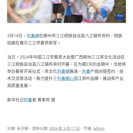
3月14日，
包養網
在柳州市三江侗族自治县八江镇布央村，侗族
姑娘在展示三江早春茶新芽。
当日，2024年中国三江早春茶大会暨广西柳州三江茶文化活动在
三江侗族自治县八江镇布央村开幕。在为期2天的会期中，当地将
举办春茶开采仪式、茶文化
包養網
展演、
包養
产销对接签约、技
术交流等活动，致力提升三
包養網心得
江茶叶品牌，推动茶产业
高质量发展。
新华社记
包養
者 黄孝邦 摄
分類: 未分類，發佈日期:
2024 年 3 月 17 日
，作者:
admin