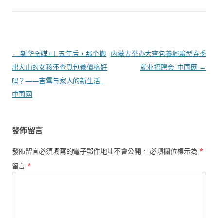
文
←
新华全媒+丨五年后，那个搬
内蒙古举办大查包養經驗型春季
章
出大山的女孩还查覓包養價格好
就业招聘会_中国网
→
導
吗？——吉雪与家人的新生活_
覽
中国网
發佈留言
發佈留言必須填寫的電子郵件地址不會公開。
必填欄位標示為
*
留言
*