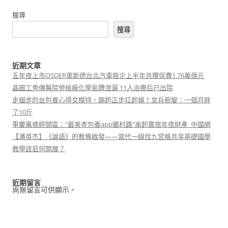
搜尋
搜尋
近期文章
五年夜上市OSDER奧斯德台北汽車險企上半年共攬保費1.76萬億元
晶圓工秀傳醫院勞檢廠化學氣體泄漏 11人治療后已出院
走貓步的台包養心得女模特，踢起正步扛起槍！女兵新變：一個月胖
了10斤
重慶萬盛經開區：“最美查包養app鄉村路”串起農旅年夜財產_中國網
【潘英杰】《論語》的教導啟發——當代一線找九宮格共享基礎國學
教學該若何開展？
近期留言
尚無留言可供顯示。