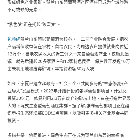
形成绿色产业集群。贺兰山东麓葡萄酒产区酒庄已成为全域旅游
不可或缺的元素。
“紫色梦”正在托起“致富梦”。
包養網
贺兰山东麓以葡萄酒为核心，一二三产业融合发展，把农
产品增值收益留在农村、留给农民，为周边农户提供就业岗位近
13万个，当地农民收入的近三分之一来自葡萄酒产业。仅镇北堡
镇，就先后建起20多家酒庄和12家特色民宿，保护性开发近10万
亩未利用地和废弃矿坑，年接待游客60万人次。
如今，宁夏已建立起政府、社会、企业共同参与的“生态修复+产
业导入”发展模式。2023年开始建设的张骞葡萄郡项目，计划总
投资30亿元，修复利用2.3万亩废弃的砂坑土地，旨在打造世界最
大的下沉式生态型葡萄酒庄集群。据了解,张骞葡萄郡项目正在组
织申报生态环境部EOD试点项目，以吸引更多相关产业基金共同
投资。
多措并举，协同推进，绿色生态正在成为贺兰山东麓的幸福底