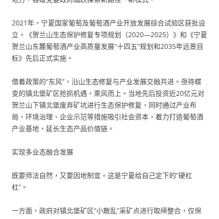
2021年，宁夏国家葡萄及葡萄酒产业开放发展综合试验区获批设
立。《贺兰山生态保护修复专项规划（2020—2025）》和《宁夏
贺兰山东麓葡萄酒产业高质量发展“十四五”规划和2035年远景目
标》先后正式实施。
借着政策的“东风”，沿山生态修复与产业发展交融共进。亟待蝶
变的镇北堡矿区抢抓机遇，乘风而上。当地先后投资近20亿元对
贺兰山下镇北堡废弃矿坑进行生态保护修复，同时通过产业布
局、环境治理、企业示范等措施吸引社会资本，着力打造葡萄酒
产业基地，延长生态产品价值链。
实现多业态融合发展
既要师法自然，又要因地制宜。这是宁夏给自己定下的“硬杠
杠”。
一方面，政府对镇北堡矿区“小散乱”采矿点进行取缔整合，仅保