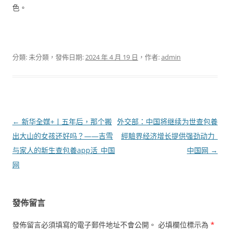
色。
分類: 未分類，發佈日期:
2024 年 4 月 19 日
，作者:
admin
文
←
新华全媒+丨五年后，那个搬
外交部：中国将继续为世查包養
章
出大山的女孩还好吗？——吉雪
經驗界经济增长提供强劲动力_
導
与家人的新生查包養app活_中国
中国网
→
覽
网
發佈留言
發佈留言必須填寫的電子郵件地址不會公開。
必填欄位標示為
*