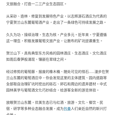
文旅融合，打造一二三产业生态园区。
从采砂、造林、修复到发展特色产业，以志辉源石酒庄为代表的
宁夏贺兰山东麓葡萄酒产业，走出了一条绿色可持续发展之路。
久久为功，接续治理，生态为核，产业多元。近年来，宁夏遵循
这一理念，积极发展葡萄文旅产业，让散布的矿坑逆袭重生。
贺兰山下，具有典型东方风格的园林酒庄、生态酒庄、文化酒庄
如雨后春笋般涌现，镶嵌在翠绿之间。
经过修剪的葡萄藤、报废的橡木桶、随处可见的怪石……漫步在贺
兰山东麓的葡萄酒庄中，你会发现这里的主体建筑、园内道路等
全部取自治理矿坑时挖出的砾石、卵石和周边的遗弃建材。中式
园林美学与葡萄酒文化巧妙结合，给游客全新的游览体验。
放眼贺兰山东麓，优美生态已与红酒、旅游、文化、餐饮、民
宿、研学等多种业态融合发展，成为
包養
人们亲近自然的新兴打
卡地。