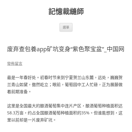
跳
至
記憶裁縫師
主
要
內
容
選單
废弃查包養app矿坑变身“紫色聚宝盆”_中国网
發佈留言
最是一年春好处。初春时节来到宁夏贺兰山东麓，远处，巍巍贺
兰青山如黛，傲然屹立；眼前，葡萄园中工人忙碌，正为展藤做
着前期准备。
这里是全国最大的酿酒葡萄集中连片产区，酿酒葡萄种植面积达
58.3万亩，约占全国酿酒葡萄种植面积的35%。但谁能想到，这
里以前却是一片废弃矿坑。