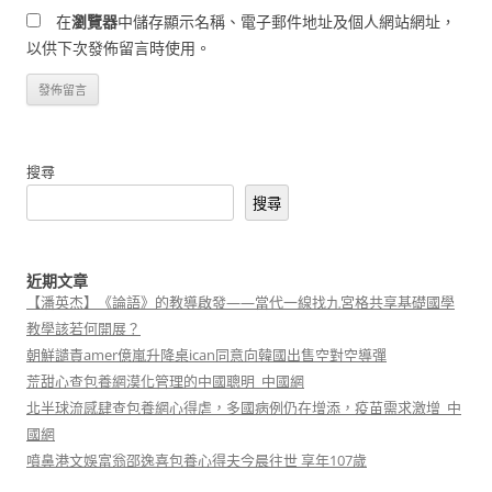
在
瀏覽器
中儲存顯示名稱、電子郵件地址及個人網站網址，
以供下次發佈留言時使用。
搜尋
搜尋
近期文章
【潘英杰】《論語》的教導啟發——當代一線找九宮格共享基礎國學
教學該若何開展？
朝鮮譴責amer億嵐升降桌ican同意向韓國出售空對空導彈
荒甜心查包養網漠化管理的中國聰明_中國網
北半球流感肆查包養網心得虐，多國病例仍在增添，疫苗需求激增_中
國網
噴鼻港文娛富翁邵逸喜包養心得夫今晨往世 享年107歲