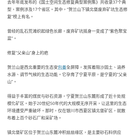
去年年底发布的《国土空间生态修复典型案例集》共收录37个典
型，案例涉及17个省区。其中，“贺兰山下镇北堡废弃矿坑生态修
复”榜上有名。
曾经的乱石荒滩织起绿色长廊，废弃矿坑摇身一变成了“紫色聚宝
盆”。
修复“父亲山”身上的疤
贺兰山是西北重要的生态安
包養
全屏障，发挥着阻沙固土、涵养
水源、调节气候的生态功能。它孕育了宁夏平原，是宁夏的“父亲
山”。
得益于丰富的煤炭与砂石资源，宁夏贺兰山东麓形成了近十处规
模化矿区。始于20世纪50年代的大规模无序开采，让这里的生态
环境遭受严重破坏。那时，仅在银川市西夏区镇北堡矿区，就散
布着上百个砂石厂和采矿场。
镇北堡矿区位于贺兰山东麓冲积扇扇缘区，是主要砂石料供应