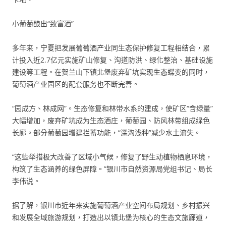
小葡萄酿出“致富酒”
多年来，宁夏把发展葡萄酒产业同生态保护修复工程相结合，累
计投入近2.7亿元实施矿山修复、沟道防洪、绿化整治、基础设施
建设等工程。在贺兰山下镇北堡废弃矿坑实现生态蝶变的同时，
葡萄酒产业园区的配套服务也不断完善。
“园成方、林成网”。生态修复和林带水系的建成，使矿区“含绿量”
大幅增加，废弃矿坑成为生态酒庄，葡萄园、防风林带组成绿色
长廊。部分葡萄园增建拦蓄功能，“深沟浅种”减少水土流失。
“这些举措极大改善了区域小气候，修复了野生动植物栖息环境，
构筑了生态涵养的绿色屏障。”银川市自然资源局党组书记、局长
李伟说。
据了解，银川市近年来实施葡萄酒产业空间布局规划、乡村振兴
和发展全域旅游规划，打造出以镇北堡为核心的生态文旅廊道，