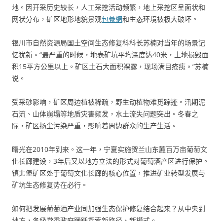
地。因开采历史较长，人工采挖活动频繁，地上采挖区呈面状和
网状分布，矿区地形地貌景观
包養網
和生态环境被极大破坏。
银川市自然资源局国土空间生态修复科科长苏楠对当年的场景记
忆犹新。“最严重的时候，地表矿坑平均深度达40米，土地损毁面
积15平方公里以上。矿区土石大面积裸露，现场满目疮痍。”苏楠
说。
受采砂影响，矿区周边植被稀疏，野生动植物难觅踪迹。汛期泥
石流、山体崩塌等地质灾害频发，水土流失问题突出。冬春之
际，矿区扬尘污染严重，影响着周边群众的生产生活。
曙光在2010年到来。这一年，宁夏实施贺兰山东麓百万亩葡萄文
化长廊建设，3年后又以地方立法的形式对葡萄酒产区进行保护。
镇北堡矿区处于葡萄文化长廊的核心位置，推进矿业转型发展与
矿坑生态修复势在必行。
如何把发展葡萄酒产业同加强生态保护修复结合起来？从中央到
地方，各级党委政府踊跃探索新路径、新模式。