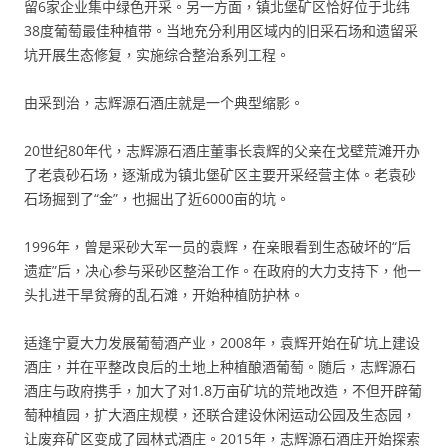
留6家企业集中绿色开采。另一方面，镇北堡矿区恰好位于北纬
38度葡萄最佳种植带。当地充分利用区域内的旧采石场和遗留采
坑开展生态修复，实施综合整治系列工程。
由采到治，志辉源石酒庄就是一个典型缩影。
20世纪80年代，志辉源石酒庄董事长袁辉的父亲在戈壁荒滩开办
了老袁砂石场，逐渐成为镇北堡矿区主要开采经营主体。老袁砂
石场掘到了“金”，也掘出了近6000亩的坑。
1996年，曾是采砂大军一员的袁辉，在亲眼看到生态破坏的“后
遗症”后，决心参与采砂区整治工作。在政府的大力支持下，他一
头扎进干旱贫瘠的乱石滩，开始种植防护林。
适逢宁夏大力发展葡萄酒产业，2008年，袁辉开始在矿坑上建设
酒庄，并在平整改良后的土地上种植酿酒葡萄。随后，志辉源石
酒庄与政府携手，加大了对1.8万亩矿坑的荒地改造，不但开辟葡
萄种植园，扩大酒庄规模，还联合建设休闲运动公园及生态园，
让废弃矿区变成了园林式酒庄。2015年，志辉源石酒庄开始探索