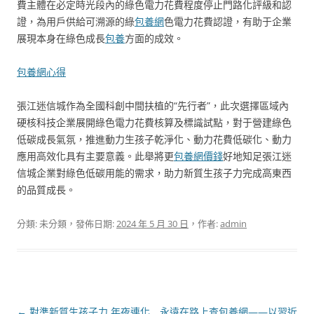
費主體在必定時光段內的綠色電力花費程度停止門路化評級和認
證，為用戶供給可溯源的綠
包養網
色電力花費認證，有助于企業
展現本身在綠色成長
包養
方面的成效。
包養網心得
張江迷信城作為全國科創中間扶植的“先行者”，此次選擇區域內
硬核科技企業展開綠色電力花費核算及標識試點，對于營建綠色
低碳成長氣氛，推進動力生孩子乾淨化、動力花費低碳化、動力
應用高效化具有主要意義。此舉將更
包養網價錢
好地知足張江迷
信城企業對綠色低碳用能的需求，助力新質生孩子力完成高東西
的品質成長。
分類: 未分類，發佈日期:
2024 年 5 月 30 日
，作者:
admin
文
←
對準新質生孩子力 年夜連化
永遠在路上查包養網——以習近