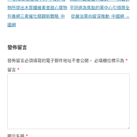
章
物所提出木質纖維素查甜心寶物
平同道為焦點的黨中心引領周全
導
包養網三素催化精闢新戰略_中
從嚴治黨向縱深推動_中國網
→
覽
國網
發佈留言
發佈留言必須填寫的電子郵件地址不會公開。
必填欄位標示為
*
留言
*
顯示名稱
*