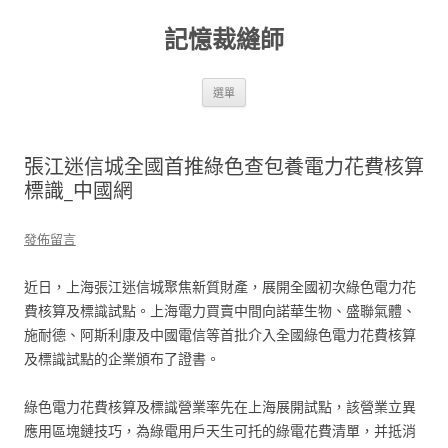
跳
至
記憶裁縫師
主
要
內
容
選單
張江迷信城全國首推綠色查包養電力花費核算
標識_中國網
發佈留言
近日，上海張江迷信城聚焦新質財產，展開全國初次綠色電力花
費核算及標識試點。上海電力買賣中間向諾華生物、盛聯氣體、
施耐德、阿斯利康及中國電信等首批介入全國綠色電力花費核算
及標識試點的企業頒布了證書。
綠色電力花費核算及標識營業率先在上海展開試點，該營業立異
應用區塊鏈技巧，為綠電用戶天生可托的綠電花費清單，并抵消