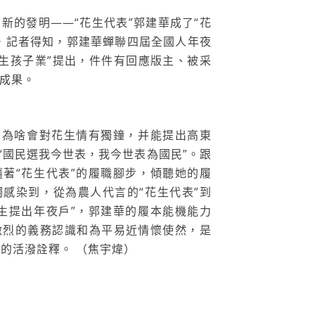
新的發明——“花生代表”郭建華成了“花
，記者得知，郭建華蟬聯四屆全國人年夜
花生孩子業”提出，件件有回應版主、被采
成果。
，為啥會對花生情有獨鐘，并能提出高東
？“國民選我今世表，我今世表為國民”。跟
著“花生代表”的履職腳步，傾聽她的履
感染到，從為農人代言的“花生代表”到
生提出年夜戶”，郭建華的履本能機能力
激烈的義務認識和為平易近情懷使然，是
”的活潑詮釋。 （焦宇煒）