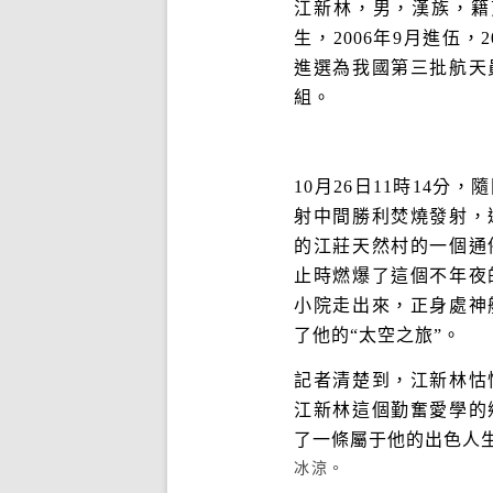
江新林，男，漢族，籍貫
生，2006年9月進伍，
進選為我國第三批航天
組。
10月26日11時14
射中間勝利焚燒發射，
的江莊天然村的一個通
止時燃爆了這個不年夜
小院走出來，正身處神
了他的“太空之旅”。
記者清楚到，江新林怙
江新林這個勤奮愛學的
了一條屬于他的出色人
冰涼。