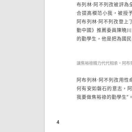
布列林·阿不列孜被評為
合提高模范小我，被授予
阿布列林·阿不列孜登上了
動中國》推薦委員陳曉川
的勤學生，他是把為國民
讓焦裕祿精力代代相承。阿布
阿布列林·阿不列孜用性
何有安如磐石的意志，阿
我要做焦裕祿的勤學生”
4