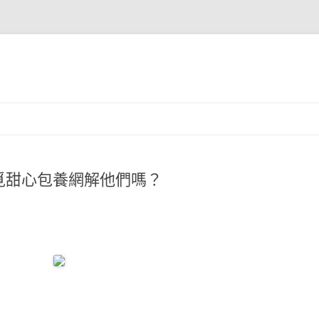
覓甜心包養網解他們嗎？