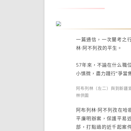
阿布列林·阿不列孜
一篇通信，一次蘭考之
林·阿不列孜的平生。
57年來，不論在什么職
小慎微，盡力踐行“爭當
阿布列林（左二）與到新疆
林供圖
阿布列林·阿不列孜在哈
平廉明辦案，保護平易
部，打點過的近千起案