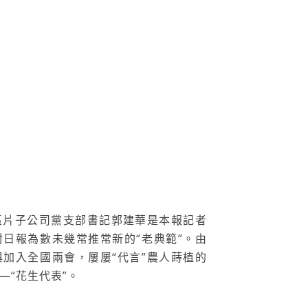
提出年夜戶”
區片子公司黨支部書記郭建華是本報記者
日報為數未幾常推常新的“老典範”。由
加入全國兩會，屢屢“代言”農人蒔植的
—“花生代表”。