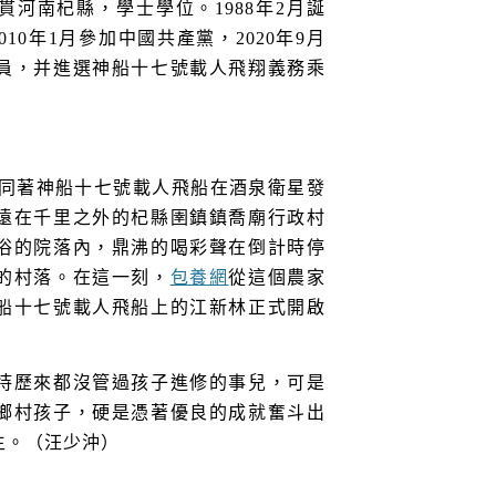
河南杞縣，學士學位。1988年2月誕
2010年1月參加中國共產黨，2020年9月
員，并進選神船十七號載人飛翔義務乘
分，隨同著神船十七號載人飛船在酒泉衛星發
遠在千里之外的杞縣圉鎮鎮喬廟行政村
俗的院落內，鼎沸的喝彩聲在倒計時停
的村落。在這一刻，
包養網
從這個農家
船十七號載人飛船上的江新林正式開啟
恃歷來都沒管過孩子進修的事兒，可是
鄉村孩子，硬是憑著優良的成就奮斗出
生。（汪少沖）