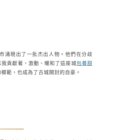
封市涌現出了一批杰出人物。他們在分歧
忘我貢獻著，激動、暖和了這座城
包養甜
模範，也成為了古城開封的自豪。‍