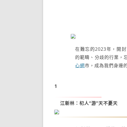
在難忘的2023年，開
的範疇、分歧的行業，
心網
市，成為我們身邊的
1
江新林：
杞人“游”天不憂天