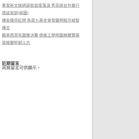
董潔新文娛過誕辰首度落淚 秀茶道台包養行
情談家庭(組圖)
傳安康亮紅燈 馬英九基金會發聲明駁斥掉智
傳言
戰墨西哥氛圍像決賽 億嵐工學椅圖赫爾贊揚
英格蘭堅韌斗志
近期留言
尚無留言可供顯示。