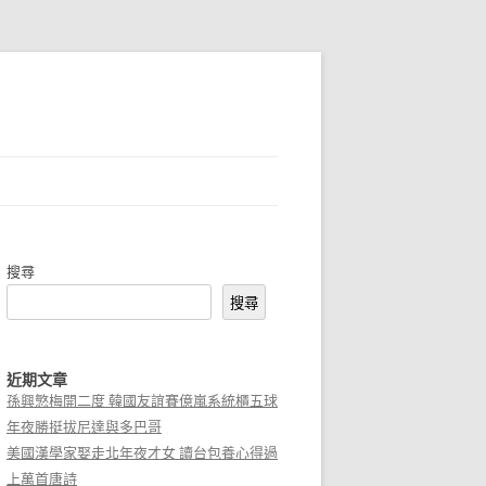
搜尋
搜尋
近期文章
孫興慜梅開二度 韓國友誼賽億嵐系統櫃五球
年夜勝挺拔尼達與多巴哥
美國漢學家娶走北年夜才女 讀台包養心得過
上萬首唐詩