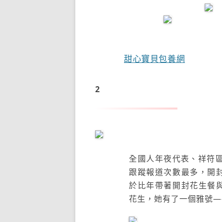
甜心寶貝包養網
2
郭建華：
“花生代表”成了“花生
全國人年夜代表、祥符
跟蹤報道次數最多，開封
於比年帶著開封花生餐與
花生，她有了一個雅號—