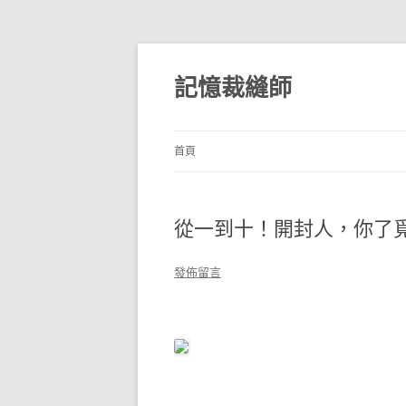
跳
至
主
記憶裁縫師
要
內
容
首頁
從一到十！開封人，你了
發佈留言