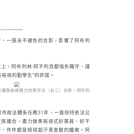
：進修模範，本身也成了模範
行，一張永不褪色的合影，影響了阿布列
位上，阿布列林·阿不列孜都恪失職守、謹
焦裕祿的勤學生”的許諾。
宣講焦裕祿精力的焦守云（右二）合影。阿布列
密市政法體系任務31年，一直保持依法公
近族連合，盡力做焦裕祿式好黨員、好干
件，件件都是經得起汗青查驗的鐵案。阿