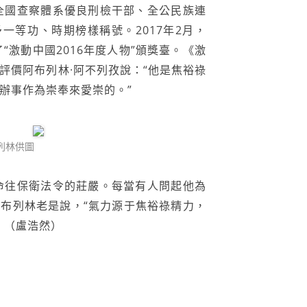
全國查察體系優良刑檢干部、全公民族連
一等功、時期榜樣稱號。2017年2月，
“激動中國2016年度人物”頒獎臺。《激
評價阿布列林·阿不列孜說：“他是焦裕祿
辦事作為崇奉來愛崇的。”
列林供圖
命往保衛法令的莊嚴。每當有人問起他為
布列林老是說，“氣力源于焦裕祿精力，
。（盧浩然）