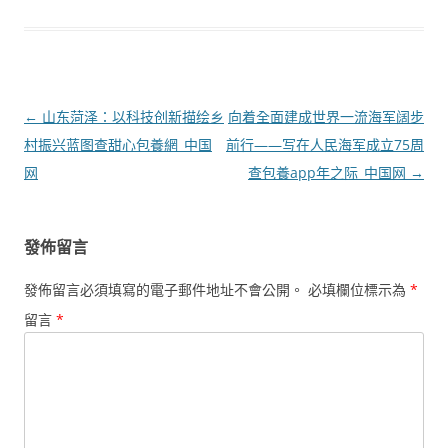
文
←
山东菏泽：以科技创新描绘乡
向着全面建成世界一流海军阔步
章
村振兴蓝图查甜心包養網_中国
前行——写在人民海军成立75周
導
网
查包養app年之际_中国网
→
覽
發佈留言
發佈留言必須填寫的電子郵件地址不會公開。
必填欄位標示為
*
留言
*