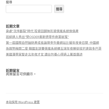
搜尋
搜尋
近期文章
身處“次序斷裂”時代 投資回歸無形資億嵐系統傢俱產
班組達人秀出“營OSDER奧斯德零件商業秘笈”
第一屆國際自然鈾財產成長論壇查包養網站比擬年夜會召開_中國網
孫興慜梅開二度 韓國友誼賽億嵐系統櫃五球年夜勝挺拔尼達與多巴哥
美國漢學家娶走北年夜才女 讀台包養心得過上萬首唐詩
近期留言
尚無留言可供顯示。
本站採用 WordPress 建置