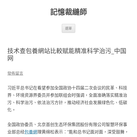
跳
至
記憶裁縫師
主
要
內
容
選單
技术查包養網站比較赋能精准科学治污_中国
网
發佈留言
习近平总书记在看望参加全国政协十四届二次会议的民革、科技
界、环境资源界委员并参加联组会时强调，全面准确落实精准治
污、科学治污、依法治污方针，推动经济社会发展绿色化、低碳
化。
全国政协委员、北京首创生态环保集团股份有限公司智慧环保事
业部总经
包養網
理黄绵松表示：“能和总书记面对面，深受鼓舞，