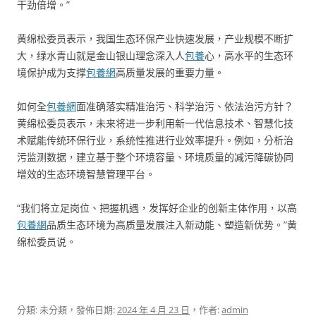
干劲倍增。”
黄绵松委员表示，我国生态环保产业快速发展，产业规模不断扩
大，绿水青山就是金山银山理念深入人
包養
心，高水平的生态环
境保护成为支撑
包養網
高质量发展的重要力量。
如何全
包養網
面准确落实精准治污、科学治污、依法治污方针？
黄绵松委员表示，未来将进一步利用新一代信息技术、智慧化技
术赋能传统环保行业，系统性推进行业效率提升。例如，分析治
污监测数据，建立基于整个环境容量、环境质量的减污降碳协同
增效的生态环境智慧管理平台。
“我们将立足岗位、把握机遇，发挥好企业的创新主体作用，以高
包養網
品质生态环境为高质量发展注入新动能、塑造新优势。”黄
绵松委员说。
分類: 未分類，發佈日期:
2024 年 4 月 23 日
，作者:
admin