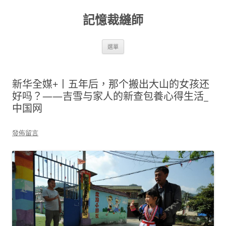
跳
至
記憶裁縫師
主
要
內
容
選單
新华全媒+丨五年后，那个搬出大山的女孩还
好吗？——吉雪与家人的新查包養心得生活_
中国网
發佈留言