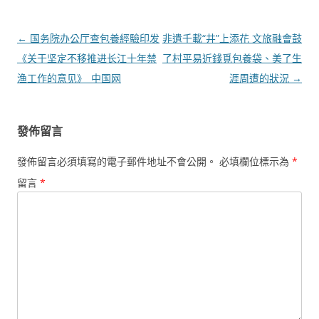
文
←
国务院办公厅查包養經驗印发
非遺千載“井”上添花 文旅融會鼓
章
《关于坚定不移推进长江十年禁
了村平易近錢覓包養袋、美了生
導
渔工作的意见》_中国网
涯周遭的狀況
→
覽
發佈留言
發佈留言必須填寫的電子郵件地址不會公開。
必填欄位標示為
*
留言
*