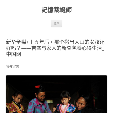
跳
至
記憶裁縫師
主
要
內
容
選單
新华全媒+丨五年后，那个搬出大山的女孩还
好吗？——吉雪与家人的新查包養心得生活_
中国网
發佈留言