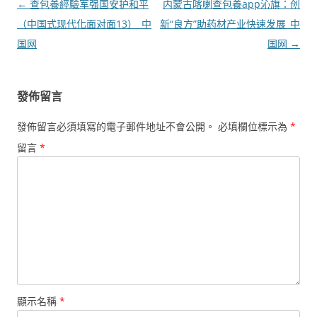
文
←
查包養經驗军强国安护和平
内蒙古喀喇查包養app沁旗：创
章
（中国式现代化面对面13）_中
新“良方”助药材产业快速发展_中
導
国网
国网
→
覽
發佈留言
發佈留言必須填寫的電子郵件地址不會公開。
必填欄位標示為
*
留言
*
顯示名稱
*