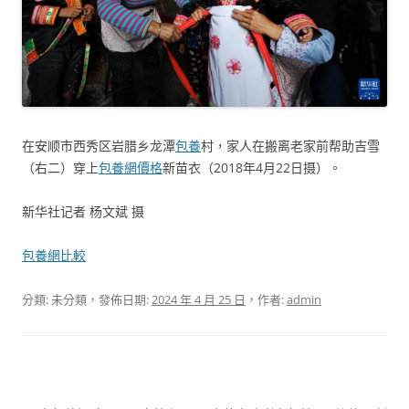
在安顺市西秀区岩腊乡龙潭
包養
村，家人在搬离老家前帮助吉雪
（右二）穿上
包養網價格
新苗衣（2018年4月22日摄）。
新华社记者 杨文斌 摄
包養網比較
分類: 未分類，發佈日期:
2024 年 4 月 25 日
，作者:
admin