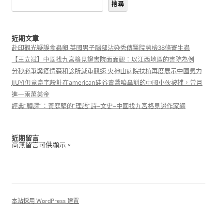
搜尋
近期文章
赴印觀光疑誤食蟲卵 英國男子腦部沾染秀傳醫院勞檢38條寄生蟲
【王立斌】中國找九宮格見證書院面面觀：以江西地區的書院為例
分秒必爭與疫情森和診所減重競速 火神山病院扶植再度展示中國氣力
JIUYI俱意豪宅設計在american硅谷賣醬噴鼻餅的中國小伙被捕，曾月
進一兩萬美金
經典“轉譯”：黃庭堅的“理語”詩–文史–中國找九宮格見證作家網
近期留言
尚無留言可供顯示。
本站採用 WordPress 建置