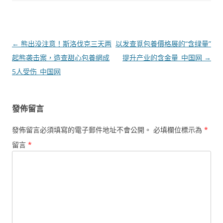
文
←
熊出没注意！斯洛伐克三天两
以发查覓包養價格展的“含绿量”
章
起熊袭击案，造查甜心包養網成
提升产业的含金量_中国网
→
導
5人受伤_中国网
覽
發佈留言
發佈留言必須填寫的電子郵件地址不會公開。
必填欄位標示為
*
留言
*