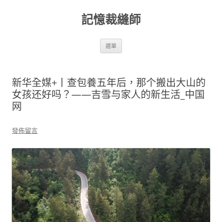
跳
至
記憶裁縫師
主
要
內
容
選單
新华全媒+丨查包養五年后，那个搬出大山的
女孩还好吗？——吉雪与家人的新生活_中国
网
發佈留言