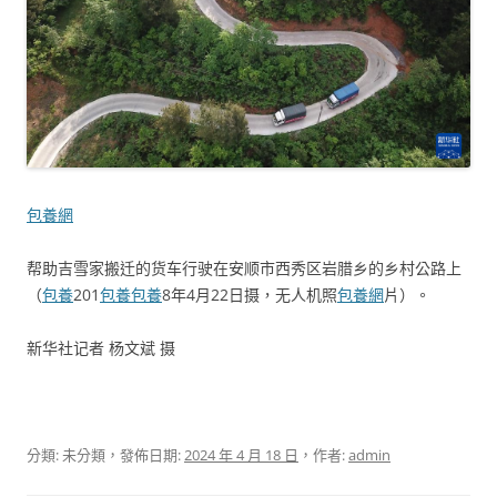
包養網
帮助吉雪家搬迁的货车行驶在安顺市西秀区岩腊乡的乡村公路上
（
包養
201
包養
包養
8年4月22日摄，无人机照
包養網
片）。
新华社记者 杨文斌 摄
分類: 未分類，發佈日期:
2024 年 4 月 18 日
，作者:
admin