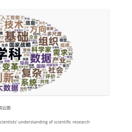
词云图
ientists’ understanding of scientific research