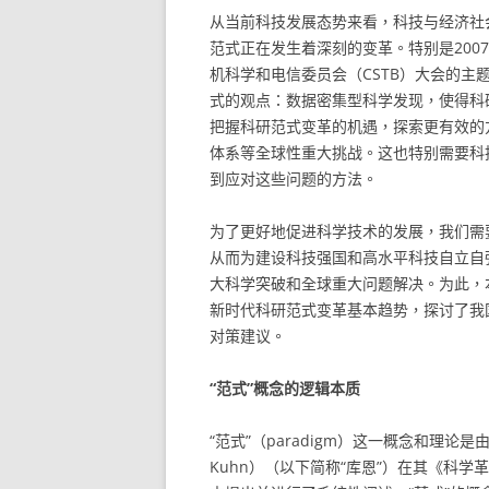
从当前科技发展态势来看，科技与经济社
范式正在发生着深刻的变革。特别是200
机科学和电信委员会（CSTB）大会的
式的观点：数据密集型科学发现，使得科
把握科研范式变革的机遇，探索更有效的
体系等全球性重大挑战。这也特别需要科
到应对这些问题的方法。
为了更好地促进科学技术的发展，我们需
从而为建设科技强国和高水平科技自立自
大科学突破和全球重大问题解决。为此，
新时代科研范式变革基本趋势，探讨了我
对策建议。
“范式”概念的逻辑本质
“范式”（paradigm）这一概念和理论
Kuhn）（以下简称“库恩”）在其《科学革命的结构》（T