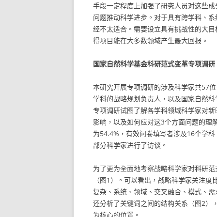
手段一定程度上加强了研究人员对这些成
问题推动科学进步。对于具有跨学科、系
经不太适合。需要设立具有挑战性的大目
得项目能在大多数领域产生最大回报。
国家自然科学基金科研范式变革专项调研
本研究开展专项调研的涉及科学家共57位
学科的战略规划负责人，以及国家自然科
专项调研试图了解各学科领域科学家对新
影响，以及如何应对这3个方面问题的理解
为54.4%，有效问卷填写者涉及16个学
部分科学家进行了访谈。
为了更为全面地考察战略科学家对科研范
（图1）。可以看出，战略科学家关注度
复杂、系统、领域、交叉融合、模式、需
还分析了关键词之间的结构关系（图2）
为核心的位置。