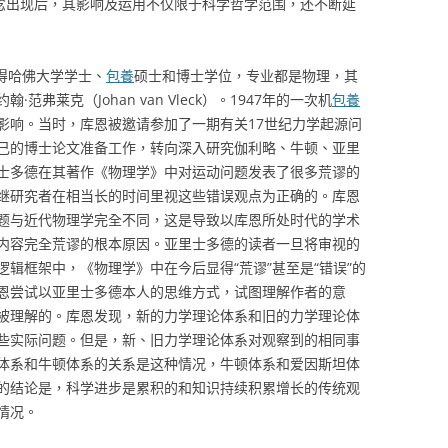
概念出现后，其影响及运用不仅限于科学哲学范围，还不断延
年获得哈佛大学学士、
包養
硕士和博士学位，专业都是物理，其
弗莱克（Johan van Vleck）。1947年的一次机
包養
影响。当时，库恩被邀请参加了一期有关17世纪力学起源问
己的博士论文准备工作，转向深入研究伽利略、牛顿、亚里
士多德在其著作《物理学》中对运动问题发表了很多荒谬的
继研究者在相当长的时间里视这些错误观点为正确的。库恩
题与近代物理学完全不同，这是导致以库恩所处时代的学术
内容完全荒谬的根本原因。亚里士多德的读者一旦将审视的
辑框架中，《物理学》中在今后显得“荒谬”甚至是“错误”的
恩尝试以亚里士多德本人的思维方式，试图理解作者的意
被理解的。库恩发现，新的力学理论体系和旧的力学理论体
些实际问题。但是，新、旧力学理论体系对观察到的相同事
体系和牛顿体系的关系是这种情况，牛顿体系和爱因斯坦体
的结论是，科学进步是累积的和知识持续积累增长的传统观
情况。