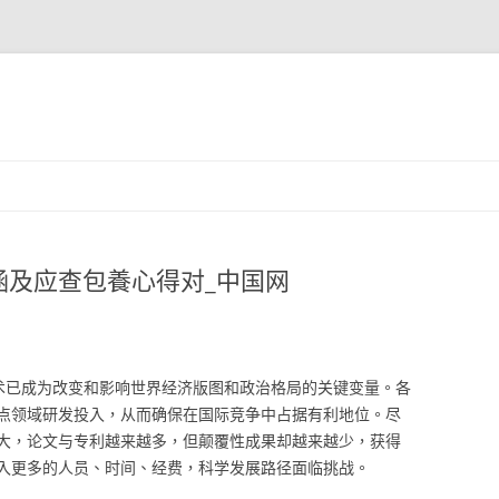
涵及应查包養心得对_中国网
技术已成为改变和影响世界经济版图和政治格局的关键变量。各
点领域研发投入，从而确保在国际竞争中占据有利地位。尽
大，论文与专利越来越多，但颠覆性成果却越来越少，获得
入更多的人员、时间、经费，科学发展路径面临挑战。