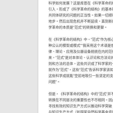
科学如何发展？这是库恩在《科学革命的
引入，形成了《科学革命的结构》的基本研
共同体研究的问题的正当性。如果一切顺
地步。然后出现危机并不断延续，直到新
学革命的本质是“范式”的转换和更替。
在《科学革命的结构》中，“范式”作为核
种公认的模型或模式”“我采用这个术语
律、理论、应用及仪器设备统统在内的范
来，“范式”是对本体论、认识论和方法
则和方法的总体，这些共识成了科学家的
就作为“范式”，这些“范式”告诉科学家
这些科学成就能“空前地吸引一批坚定的支
问题”。
但是，《科学革命的结构》中的“范式”并
转换在不同层次的重要性也不尽相同。因
寻找有效的知识生产方式以推动科学突破
与知识生产方式（如国家自然科学基金资