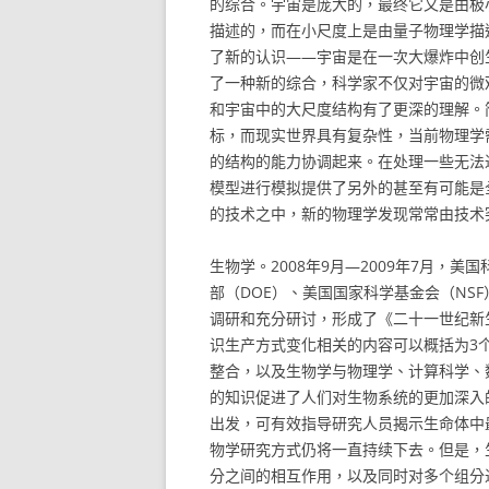
的综合。宇宙是庞大的，最终它又是由极
描述的，而在小尺度上是由量子物理学描
了新的认识——宇宙是在一次大爆炸中创
了一种新的综合，科学家不仅对宇宙的微
和宇宙中的大尺度结构有了更深的理解。
标，而现实世界具有复杂性，当前物理学
的结构的能力协调起来。在处理一些无法
模型进行模拟提供了另外的甚至有可能是
的技术之中，新的物理学发现常常由技术
生物学。2008年9月—2009年7月，
部（DOE）、美国国家科学基金会（NS
调研和充分研讨，形成了《二十一世纪新
识生产方式变化相关的内容可以概括为3
整合，以及生物学与物理学、计算科学、
的知识促进了人们对生物系统的更加深入
出发，可有效指导研究人员揭示生命体中
物学研究方式仍将一直持续下去。但是，
分之间的相互作用，以及同时对多个组分