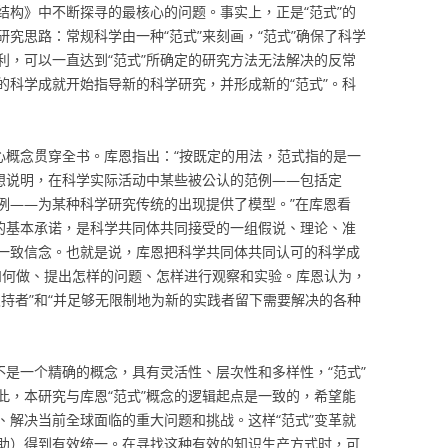
结构》中不断探寻的最核心的问题。事实上，正是“范式”的
究思路：常规科学由一种“范式”来刻画，“范式”确保了科学
利，可以一直达到“范式”所确定的研究方法无法解决的反常
的科学成就开始指导新的科学研究，并形成新的“范式”。科
心概念贯穿全书。库恩指出：“按既定的用法，范式指的是一
是想说明，在科学实际活动中某些被公认的范例——包括定
例——为某种科学研究传统的出现提供了模型。”在库恩看
论的基本承诺，是科学共同体共同接受的一组假说、理论、准
一致信念。也就是说，库恩把科学共同体共同认可的科学成
该如何做、提出怎样的问题、怎样进行观察和实验。库恩认为，
持者”和“并足够无限制地为新的实践者留下需要解决的各种
不是一个精确的概念，具有灵活性、层次性和多样性，“范式”
此，本研究与库恩“范式”概念的逻辑起点是一致的，希望能
、解决当前全球面临的重大问题和挑战。这样“范式”变革就
助）得到有效统一。在寻找这种有效的知识生产方式时，可