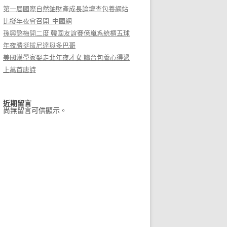
第一屆國際自然鈾財產成長論壇查包養網站
比擬年夜會召開_中國網
孫興慜梅開二度 韓國友誼賽億嵐系統櫃五球
年夜勝挺拔尼達與多巴哥
美國漢學家娶走北年夜才女 讀台包養心得過
上萬首唐詩
近期留言
尚無留言可供顯示。