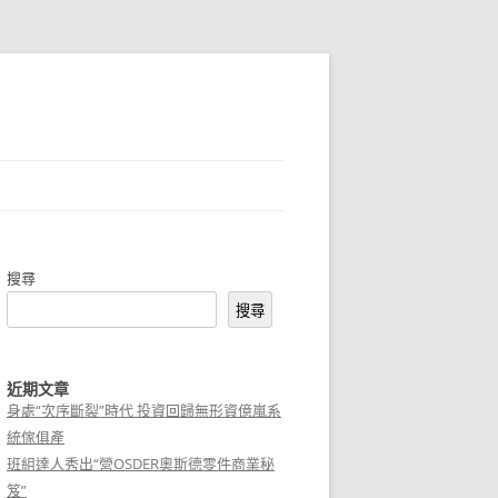
搜尋
搜尋
近期文章
身處“次序斷裂”時代 投資回歸無形資億嵐系
統傢俱產
班組達人秀出“營OSDER奧斯德零件商業秘
笈”