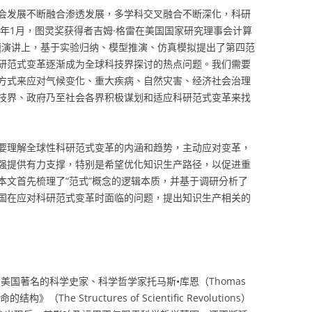
会发展不断融合渗透发展，多学科交叉融合不断深化，科研
7年1月，图灵奖获得者吉姆·格雷在美国国家研究理事会计算
主题演讲上，基于实验归纳、模型推演、仿真模拟提出了第四范
研范式变革逐渐成为全球科技界探讨的热点问题。我们需要
方式来应对气候变化、重大疾病、自然灾害、经济社会治理
技界、政府乃至社会各界积极谋划和适应科研范式变革来找
要理解全球性科研范式变革的内涵和趋势，主动应对变革，
强提供有力支撑，特别是希望优化知识生产路径，以促进重
本文首先梳理了“范式”概念的逻辑本质，并基于调研分析了
国在应对科研范式变革时面临的问题，提出知识生产相关的
是由美国著名的科学史家、科学哲学家托马斯•库恩（Thomas
he Structures of Scientific Revolutions）