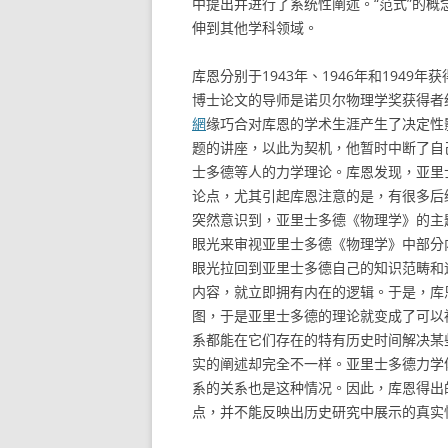
中提出并进行了系统性阐述。“范式”的
伸到其他学科领域。
库恩分别于1943年、1946年和1949
博士论文的导师是诺贝尔物理学奖获得者约翰·范
網
缘巧合对库恩的学术生涯产生了决定性
题的讲座，以此为契机，他暂时中断了自
士多德等人的力学理论。库恩发现，亚里
论点，尤其引起库恩注意的是，有很多后
突然意识到，亚里士多德《物理学》的主
眼光来审视亚里士多德《物理学》中部分
眼光拉回到亚里士多德自己的知识范畴和逻
内容，就立即拥有内在的逻辑。于是，库
图，于是亚里士多德的理论就变成了可以
系都能在它们存在的特有历史时间解决某
实的阐述却完全不一样。亚里士多德力学
系的关系也是这种情况。因此，库恩得出
点，并不能反映出历史研究中展示的真实