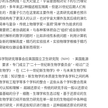
小的东西构成。在大尺度上，宇宙是由相对论下的引力理论
述的。多年来这2种描述相互隔离，但是20世纪后期人们有
生的，而量子引力在这里起主要作用。这类研究成果也预示
观结构有了更深入的认识，也对宇宙大爆炸及其后续的演化
简单与复杂。传统上物理学家一直把“简单”作为追求的目
需要把二者协调起来，与各种客体把自己“组织”成自我持续
进行解析的数学问题时，比如非线性系统问题，利用计算机
全新的理解高度。精巧的实验技术。实验物理学根植于精巧
突破和仪器设备革新而得到。
美国科学院研究理事会应美国国立卫生研究院（NIH）、美国能源
F）要求，专门成立了“二十一世纪新生物学委员会”，经过广泛
生物学》。在《二十一世纪新生物学》中，与未来生物学知
个方面：知识整合。新生物学的本质是生物学各学科之间的再
数学和工程学等多个学科的整合。这些从各个学科整合而来
的认知和理解。 超越还原论。传统的研究手段一般以还原论
最基础的分子、细胞、生理学和生态过程。基于还原论的生
生物学家已经开始努力研究在单一层次的生物组织中各种组
进行研究，并将这些知识进行融合。这种超越还原论的研究