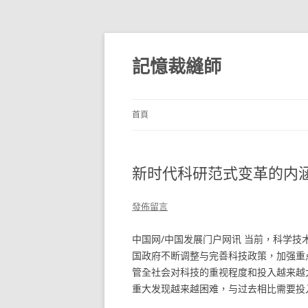
跳
至
主
記憶裁縫師
要
內
容
首頁
新时代科研范式变革的内
發佈留言
中国网/中国发展门户网讯 当前，科学
国政府不断调整与完善科技政策，加强重
管全社会对科技的重视程度和投入越来越
重大发现越来越困难，与过去相比需要投