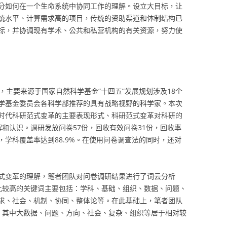
分如何在一个生命系统中协同工作的理解。设立大目标，让
统水平、计算需求高的项目，传统的资助渠道和体制结构已
标，并协调现有学术、公共和私营机构的有关资源，努力使
，主要来源于国家自然科学基金“十四五”发展规划涉及18个
学基金委员会各科学部推荐的具有战略视野的科学家。本次
时代科研范式变革的主要表现形式、科研范式变革对科研的
和认识。调研发放问卷57份，回收有效问卷31份，回收率
科，学科覆盖率达到88.9%。在使用问卷调查法的同时，还对
式变革的理解，笔者团队对问卷调研结果进行了词云分析
比较高的关键词主要包括：学科、基础、组织、数据、问题、
求、社会、机制、协同、整体论等。在此基础上，笔者团队
，其中大数据、问题、方向、社会、复杂、组织等居于相对较