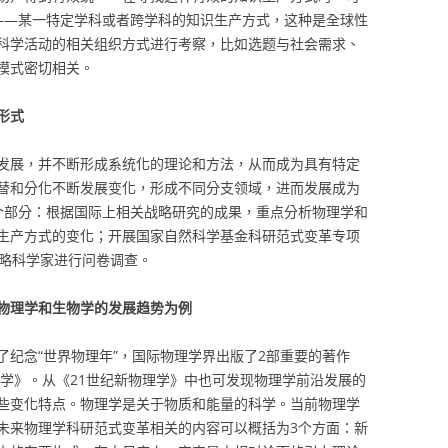
——某一特定学科或者跨学科的知识生产方式，这种是全球性
科学活动的相关组织方式进行考察，比如选题与社会需求、
模式密切相关。
形式
发展，并不断形成系统化的理论和方法，从而成为具有特定
替和分化不断发展变化，形成不同分支领域，进而发展成为
个部分：根据国际上相关战略研究的成果，重点分析物理学和
生产方式的变化；开展国家自然科学基金科研范式变革专项
战略科学家进行问卷调查。
物理学和生物学的发展趋势为例
为了纪念“世界物理年”，国际物理学界出版了2部重要的著作
理学》。从《21世纪新物理学》中也可发现物理学前沿发展的
些变化特点。物理学是关于物质和能量的科学。当前物理学
未来物理学科研范式变革相关的内容可以概括为3个方面：新