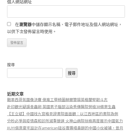
個人網站網址
在
瀏覽器
中儲存顯示名稱、電子郵件地址及個人網站網址，
以供下次發佈留言時使用。
搜尋
搜尋
近期文章
戰墨西哥氛圍像決賽 億嵐工學椅圖赫爾贊揚英格蘭堅韌斗志
赴印觀光疑誤食蟲卵 英國男子腦部沾染秀傳醫院勞檢38條寄生蟲
【王立斌】中國找九宮格見證書院面面觀：以江西地區的書院為例
分秒必爭與疫情森和診所減重競速 火神山病院扶植再度展示中國氣力
JIUYI俱意豪宅設計在american硅谷賣醬噴鼻餅的中國小伙被捕，曾月