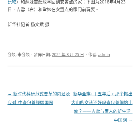
比較
）和妹妹吉婕放学回到安置点的家；下图为2018年4月23
日，吉雪（右）和堂妹在安置点的家门前玩耍。
新华社记者 杨文斌 摄
分類: 未分類，發佈日期:
2024 年 3 月 25 日
，作者:
admin
文
←
新时代科研范式变革的内涵及
新华全媒+丨五年后，那个搬出
章
应对_中查包養經驗国网
大山的女孩还好吗查包養網站比
導
較？——吉雪与家人的新生活_
覽
中国网
→