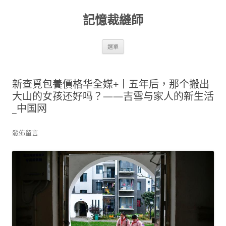
跳
至
記憶裁縫師
主
要
內
容
選單
新查覓包養價格华全媒+丨五年后，那个搬出
大山的女孩还好吗？——吉雪与家人的新生活
_中国网
發佈留言