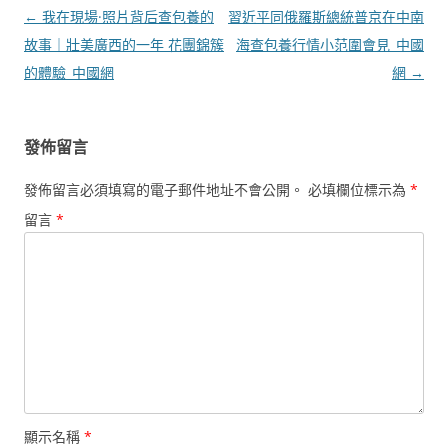
文
←
我在現場·照片背后查包養的
習近平同俄羅斯總統普京在中南
章
故事｜壯美廣西的一年 花團錦簇
海查包養行情小范圍會見_中國
導
的體驗_中國網
網
→
覽
發佈留言
發佈留言必須填寫的電子郵件地址不會公開。
必填欄位標示為
*
留言
*
顯示名稱
*