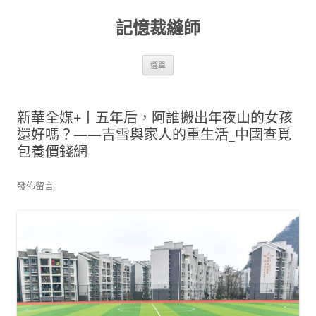
跳
至
記憶裁縫師
主
要
內
容
選單
新華全媒+丨五年后，阿誰搬出年夜山的女孩
還好嗎？——吉雪與家人的重生活_中國查覓
包養價錢網
發佈留言