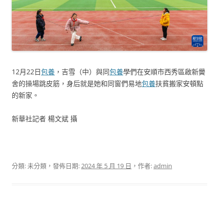
12月22日
包養
，吉雪（中）與同
包養
學們在安順市西秀區啟新黌
舍的操場跳皮筋，身后就是她和同窗們易地
包養
扶貧搬家安頓點
的新家。
新華社記者 楊文斌 攝
分類: 未分類，發佈日期:
2024 年 5 月 19 日
，作者:
admin