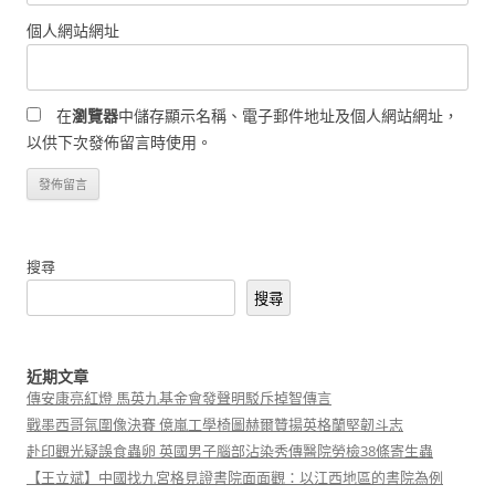
個人網站網址
在
瀏覽器
中儲存顯示名稱、電子郵件地址及個人網站網址，
以供下次發佈留言時使用。
搜尋
搜尋
近期文章
傳安康亮紅燈 馬英九基金會發聲明駁斥掉智傳言
戰墨西哥氛圍像決賽 億嵐工學椅圖赫爾贊揚英格蘭堅韌斗志
赴印觀光疑誤食蟲卵 英國男子腦部沾染秀傳醫院勞檢38條寄生蟲
【王立斌】中國找九宮格見證書院面面觀：以江西地區的書院為例