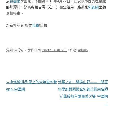
放
包養網
學回家；下圖為2018年4月22日，在安順市西秀區巖臘
鄉龍潭村，奶奶帶著吉雪（右一）和堂姐弟一路從家
包養網
里動
身往搭車。
新華社記者 楊文
包養
斌 攝
分類: 未分類，發佈日期:
2024 年 6 月 6 日
，作者:
admin
文
←
跨越南北列車上的大年查包養
芳華之花，開遍山野——一所百
章
app_中國網
年學府與兩萬查包養行情余名師
導
范生綻放芳華最美之姿_中國網
覽
→