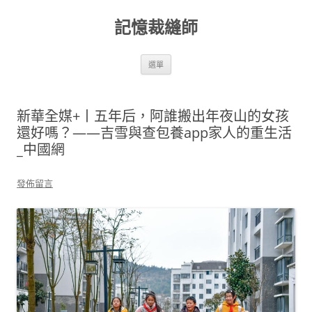
跳
至
記憶裁縫師
主
要
內
容
選單
新華全媒+丨五年后，阿誰搬出年夜山的女孩
還好嗎？——吉雪與查包養app家人的重生活
_中國網
發佈留言