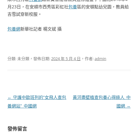
月23日，在安順市西秀區彩虹社
包養
區的安頓點幼兒園，教員給
吉雪試穿新校服。
包養網
新華社記者 楊文斌 攝
分類: 未分類，發佈日期:
2024 年 5 月 4 日
，作者:
admin
文
←
守護中歐班列的“女飛人查包
黃河盡壁植查包養心得綠人_中
章
養網站”_中國網
國網
→
導
覽
發佈留言