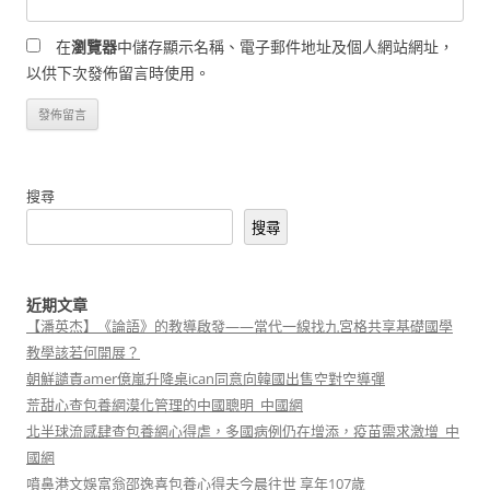
在
瀏覽器
中儲存顯示名稱、電子郵件地址及個人網站網址，
以供下次發佈留言時使用。
搜尋
搜尋
近期文章
【潘英杰】《論語》的教導啟發——當代一線找九宮格共享基礎國學
教學該若何開展？
朝鮮譴責amer億嵐升降桌ican同意向韓國出售空對空導彈
荒甜心查包養網漠化管理的中國聰明_中國網
北半球流感肆查包養網心得虐，多國病例仍在增添，疫苗需求激增_中
國網
噴鼻港文娛富翁邵逸喜包養心得夫今晨往世 享年107歲