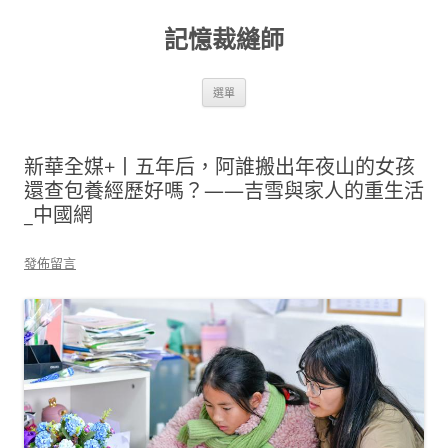
跳
至
記憶裁縫師
主
要
內
容
選單
新華全媒+丨五年后，阿誰搬出年夜山的女孩
還查包養經歷好嗎？——吉雪與家人的重生活
_中國網
發佈留言