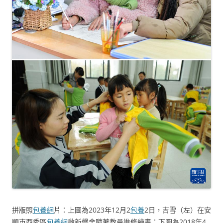
拼版照
包養網
片：上圖為2023年12月2
包養
2日，吉雪（左）在安
順市西秀區
包養網
啟新黌舍隨著教員進修繪畫；下圖為2018年4