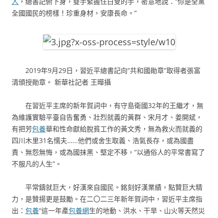
人
，總書記俯下身，雙手緊握住白叟的手，密意地說：“你是全黨
全國國民的榜樣！珍重身材，安康長命。”
2019年9月29日，習近平總書記向“共和國勛章”取得者張富
清頒授勛章。 新華社記者 王曄攝
在習近平主席的新年賀詞中，有守島衛國32年的王繼才，無
為維護實驗平臺自告奮勇、壯烈就義的黃群、宋月才、姜開斌，
有把芳
包養
華和性命獻給脫貧工作的黃文秀，無為救火而就義的
四川木里31名懦夫……他們或舍生取義、浩氣長存，或為國盡
責、無怨無悔，或為國抹黑、堅定不移，“以通俗人的平常書寫了
不服凡的人生”。
平常鑄就巨大，好漢來自國民。銘刻好漢業績，點贊巨大精
力，是贊揚更是鼓勵。在二〇二三年新年賀詞中，習近平主席指
出：
包養
“這一年產
包養網
生的地動、洪水、干旱、山火等天然災