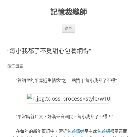
跳
至
記憶裁縫師
主
要
內
容
選單
“每小我都了不覓甜心包養網得”
發佈留言
“賀詞里的平易近生情懷”之二·點贊 |“每小我都了不得”
“平常鑄就巨大，好漢來自國民。每小我都了不得！”
在每年的新年賀詞中，習近
包養情婦
平主席
包養網
都密意關