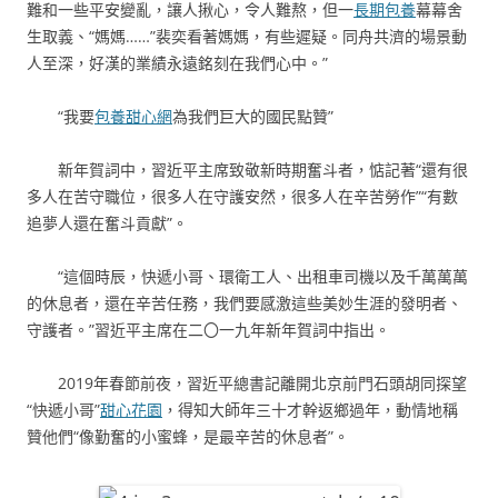
難和一些平安變亂，讓人揪心，令人難熬，但一
長期包養
幕幕舍
生取義、“媽媽……”裴奕看著媽媽，有些遲疑。同舟共濟的場景動
人至深，好漢的業績永遠銘刻在我們心中。”
“我要
包養甜心網
為我們巨大的國民點贊”
新年賀詞中，習近平主席致敬新時期奮斗者，惦記著“還有很
多人在苦守職位，很多人在守護安然，很多人在辛苦勞作”“有數
追夢人還在奮斗貢獻”。
“這個時辰，快遞小哥、環衛工人、出租車司機以及千萬萬萬
的休息者，還在辛苦任務，我們要感激這些美妙生涯的發明者、
守護者。”習近平主席在二〇一九年新年賀詞中指出。
2019年春節前夜，習近平總書記離開北京前門石頭胡同探望
“快遞小哥”
甜心花園
，得知大師年三十才幹返鄉過年，動情地稱
贊他們“像勤奮的小蜜蜂，是最辛苦的休息者”。