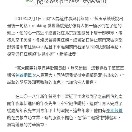
2019年2月1日，習“因為這件事與我無關。”藍玉華緩緩說出
最後一句話，making 奚世勳感覺好像有人把一桶水倒在了他的
頭上，他的心一路近平總書記在北京探望慰勞下層干部群眾，考
核北京冬奧會、冬殘奧會籌備任務。總書記在停止前門東區探望
慰勞搭車前往途中，姑且下車離開前門石頭胡同的快遞辦事點，
探望仍在任務的“快遞小哥”。新華社發
“寬大國民群眾保持愛國貢獻，無怨無悔，讓我覺得千萬萬萬
通俗
包養網單次
人最巨大，同時讓我覺得幸福都是奮斗出來的。”
誠摯的話語浸潤著煦熱的底色，也加倍催人奮進。
在二〇一八年新年賀詞中，習近平主席談到了之前回信的南
開年夜學新進伍的年夜先生。牢牢記住囑托，這群年青人完成了
從處所年夜先生到青年甲士的演變。這些年來，他們有
長期包養
的在虎帳立功立業，有的服役不褪色，在“第二疆場”拼搏奮斗，
續寫殘暴的芳華篇章。