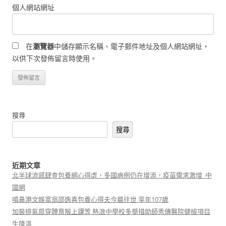
個人網站網址
在
瀏覽器
中儲存顯示名稱、電子郵件地址及個人網站網址，
以供下次發佈留言時使用。
搜尋
搜尋
近期文章
北半球流感肆查包養網心得虐，多國病例仍在增添，疫苗需求激增_中
國網
噴鼻港文娛富翁邵逸喜包養心得夫今晨往世 享年107歲
加裝排氣扇穿體育服上課等 熱浪中學校多舉措助師秀傳醫院健檢項目
生降溫