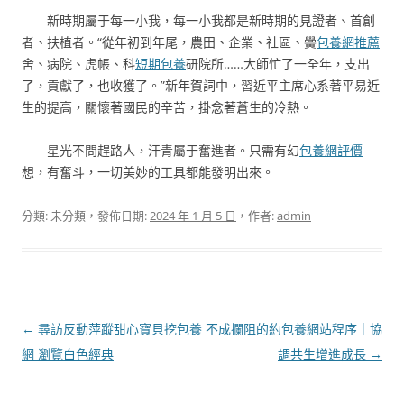
新時期屬于每一小我，每一小我都是新時期的見證者、首創
者、扶植者。“從年初到年尾，農田、企業、社區、黌
包養網推薦
舍、病院、虎帳、科
短期包養
研院所……大師忙了一全年，支出
了，貢獻了，也收獲了。”新年賀詞中，習近平主席心系著平易近
生的提高，關懷著國民的辛苦，掛念著蒼生的冷熱。
星光不問趕路人，汗青屬于奮進者。只需有幻
包養網評價
想，有奮斗，一切美妙的工具都能發明出來。
分類: 未分類，發佈日期:
2024 年 1 月 5 日
，作者:
admin
文
←
尋訪反動萍蹤甜心寶貝挖包養
不成攔阻的約包養網站程序｜協
章
網 瀏覽白色經典
調共生增進成長
→
導