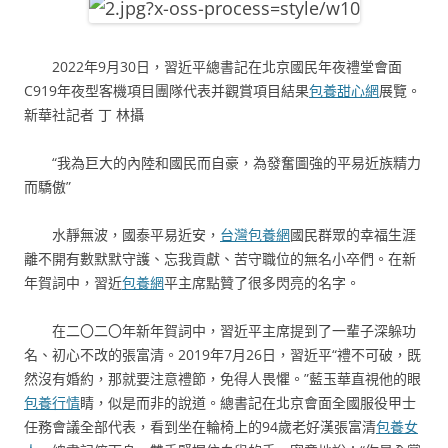
2022年9月30日，習近平總書記在北京國民年夜禮堂會面
C919年夜型客機項目團隊代表并觀賞項目結果
包養甜心網
展覽。
新華社記者 丁 林攝
“我為巨大的內陸和國民而自豪，為發奮圖強的平易近族精力
而驕傲”
水靜無波，國泰平易近安，
台灣包養網
國民群眾的幸福生涯
離不開有數默默守護、忘我貢獻、苦守職位的無名小卒們。在新
年賀詞中，習近
包養網
平主席點贊了很多閃亮的名字。
在二〇二〇年新年賀詞中，習近平主席提到了一輩子深躲功
名、初心不改的張富清。2019年7月26日，習近平“禮不可破，既
然沒有婚約，那就要注意禮節，免得人畏懼。”藍玉華直視他的眼
包養行情
睛，似是而非的說道。總書記在北京會面全國服役甲士
任務會議全部代表，看到坐在輪椅上的94歲老好漢張富清
包養女