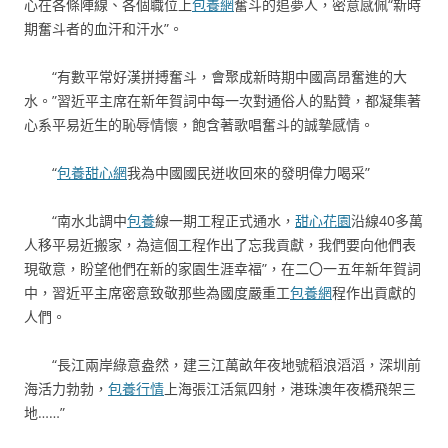
心在各條陣線、各個職位上
包養網
奮斗的追夢人，密意感佩“新時
期奮斗者的血汗和汗水”。
“有數平常好漢拼搏奮斗，會聚成新時期中國高昂奮進的大
水。”習近平主席在新年賀詞中每一次對通俗人的點贊，都凝集著
心系平易近生的恥辱情懷，飽含著歌唱奮斗的誠摯感情。
“
包養甜心網
我為中國國民迸收回來的發明偉力喝采”
“南水北調中
包養
線一期工程正式通水，
甜心花園
沿線40多萬
人移平易近搬家，為這個工程作出了忘我貢獻，我們要向他們表
現敬意，盼望他們在新的家園生涯幸福”，在二〇一五年新年賀詞
中，習近平主席密意致敬那些為國度嚴重工
包養網
程作出貢獻的
人們。
“長江兩岸綠意盎然，建三江萬畝年夜地號稻浪滔滔，深圳前
海活力勃勃，
包養行情
上海張江活氣四射，港珠澳年夜橋飛架三
地……”