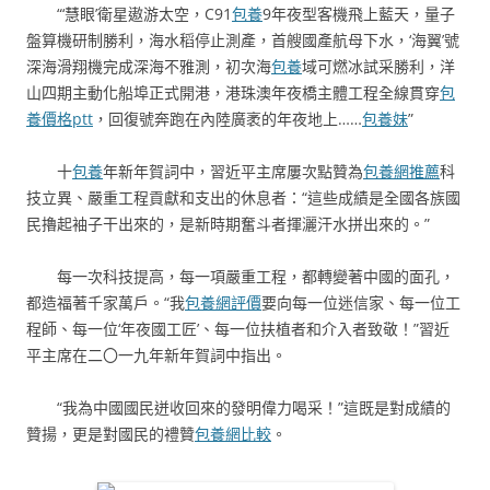
“‘慧眼’衛星遨游太空，C91
包養
9年夜型客機飛上藍天，量子
盤算機研制勝利，海水稻停止測產，首艘國產航母下水，‘海翼’號
深海滑翔機完成深海不雅測，初次海
包養
域可燃冰試采勝利，洋
山四期主動化船埠正式開港，港珠澳年夜橋主體工程全線貫穿
包
養價格ptt
，回復號奔跑在內陸廣袤的年夜地上……
包養妹
”
十
包養
年新年賀詞中，習近平主席屢次點贊為
包養網推薦
科
技立異、嚴重工程貢獻和支出的休息者：“這些成績是全國各族國
民擼起袖子干出來的，是新時期奮斗者揮灑汗水拼出來的。”
每一次科技提高，每一項嚴重工程，都轉變著中國的面孔，
都造福著千家萬戶。“我
包養網評價
要向每一位迷信家、每一位工
程師、每一位‘年夜國工匠’、每一位扶植者和介入者致敬！”習近
平主席在二〇一九年新年賀詞中指出。
“我為中國國民迸收回來的發明偉力喝采！”這既是對成績的
贊揚，更是對國民的禮贊
包養網比較
。