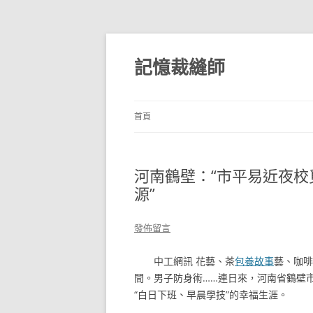
跳
至
主
記憶裁縫師
要
內
容
首頁
河南鶴壁：“市平易近夜校
源”
發佈留言
中工網訊 花藝、茶
包養故事
藝、咖啡
間。男子防身術……連日來，河南省鶴壁市
“白日下班、早晨學技”的幸福生涯。