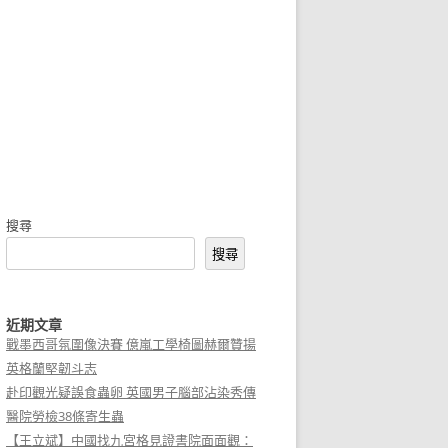
搜尋
搜尋
近期文章
戰墨西哥氛圍像決賽 億嵐工學椅圖赫爾贊揚
英格蘭堅韌斗志
赴印觀光疑誤食蟲卵 英國男子腦部沾染秀傳
醫院勞檢38條寄生蟲
【王立斌】中國找九宮格見證書院面面觀：