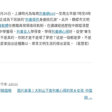
4月26日，上課時光為每周
包養網ppt
一至周五早晨7時至8時
正成為下班族的“
包養條件
身邊桃花源”。此外，鶴壁市文明
養軟體
任務職員現場值班軌制，在講課經過歷程中跟蹤清楚
中學獲得、
包養女人
學得會、學得
包養網心得
好，促使“畢生
這不是真的，你剛才是不是壞了夢想？這是一個都是夢，不是
怎麼會說出這種難以、樂享文明生涯的傑出習氣。（葛慧君）
，作者:
admin
經驗国根
图片故事丨大别山下查包養心得的茶乡女孩_中国
网
→