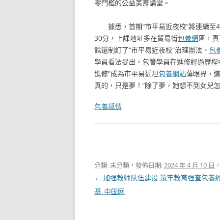
零門檻的公益美育講堂。
據悉，首期“市平易近夜校”將連續至
30分，上課地址多在貿易街
包養網
區，真
館還制訂了“市平易近夜校”治理辦法、
包
學員看法提出，包管學員在進修經過歷程
進修”成為市平易近坦
包養網站
蕩眼界，
真的，只是夢！”除了夢，她想不到女兒
包養感情
分類: 未分類，發佈日期:
2024 年 4 月 10 日
文
←
加强教师队伍建设 筑牢教育强查包養
章
基_中国网
導
覽