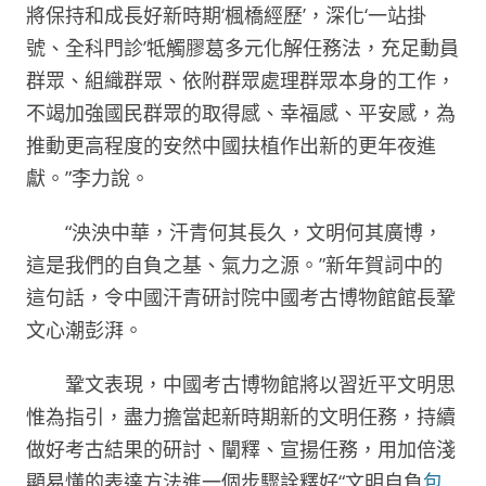
將保持和成長好新時期‘楓橋經歷’，深化‘一站掛
號、全科門診’牴觸膠葛多元化解任務法，充足動員
群眾、組織群眾、依附群眾處理群眾本身的工作，
不竭加強國民群眾的取得感、幸福感、平安感，為
推動更高程度的安然中國扶植作出新的更年夜進
獻。”李力說。
“泱泱中華，汗青何其長久，文明何其廣博，
這是我們的自負之基、氣力之源。”新年賀詞中的
這句話，令中國汗青研討院中國考古博物館館長鞏
文心潮彭湃。
鞏文表現，中國考古博物館將以習近平文明思
惟為指引，盡力擔當起新時期新的文明任務，持續
做好考古結果的研討、闡釋、宣揚任務，用加倍淺
顯易懂的表達方法進一個步驟詮釋好“文明自負
包