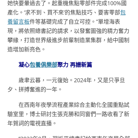
她快要暈過去了。起重機焦點零部件完成100%國
產化。‘求不到、買不來’的焦點技巧、要害零部
包
養留言板
件等基礎完成了自立可控。”單增海表
現，將依照總書記的請求，以發奮圖強的精力奮力
攀緣，打造世界級進步前輩制造業集群，給中國制
造增加新亮色。
凝心
包養俱樂部
聚力 再譜新篇
歲聿云暮，一元復始。2024年，又是只爭旦
夕、拼搏奮進的一年。
在西南年夜學流程產業綜合主動化全國重點試
驗室里，博士研討生張克勝和同窗們一路收看了新
年賀詞的電視直播。