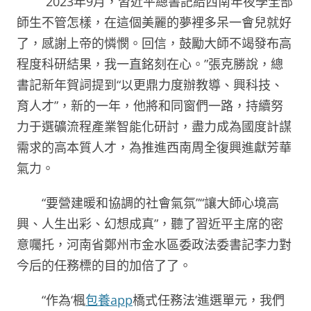
“2023年9月，習近平總書記給西南年夜學全部
師生不管怎樣，在這個美麗的夢裡多呆一會兒就好
了，感謝上帝的憐憫。回信，鼓勵大師不竭發布高
程度科研結果，我一直銘刻在心。”張克勝說，總
書記新年賀詞提到“以更鼎力度辦教導、興科技、
育人才”，新的一年，他將和同窗們一路，持續努
力于選礦流程產業智能化研討，盡力成為國度計謀
需求的高本質人才，為推進西南周全復興進獻芳華
氣力。
“要營建暖和協調的社會氣氛”“讓大師心境高
興、人生出彩、幻想成真”，聽了習近平主席的密
意囑托，河南省鄭州市金水區委政法委書記李力對
今后的任務標的目的加倍了了。
“作為‘楓
包養app
橋式任務法’進選單元，我們