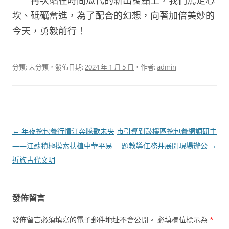
再次站在時間瓜代的新出發點上，我們篤定心
坎、砥礪奮進，為了配合的幻想，向著加倍美妙的
今天，勇毅前行！
分類: 未分類，發佈日期:
2024 年 1 月 5 日
，作者:
admin
文
←
年夜挖包養行情江奔騰歌未央
市引導到鼓樓區挖包養網調研主
章
——江蘇積極摸索扶植中華平易
題教導任務并展開現場辦公
→
導
近族古代文明
覽
發佈留言
發佈留言必須填寫的電子郵件地址不會公開。
必填欄位標示為
*