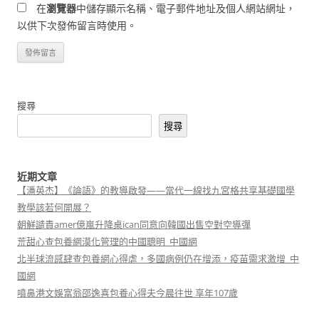
在
瀏覽器
中儲存顯示名稱、電子郵件地址及個人網站網址，
以供下次發佈留言時使用。
搜尋
搜尋
近期文章
【潘英杰】《論語》的教導啟發——當代一線找九宮格共享基礎國學
教學該若何開展？
朝鮮譴責amer億嵐升降桌ican同意向韓國出售空對空導彈
荒甜心查包養網漠化管理的中國聰明_中國網
北半球流感肆查包養網心得虐，多國病例仍在增添，疫苗需求激增_中
國網
噴鼻港文娛富翁邵逸喜包養心得夫今晨往世 享年107歲