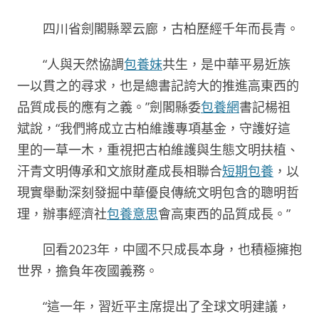
四川省劍閣縣翠云廊，古柏歷經千年而長青。
“人與天然協調
包養妹
共生，是中華平易近族
一以貫之的尋求，也是總書記誇大的推進高東西的
品質成長的應有之義。”劍閣縣委
包養網
書記楊祖
斌說，“我們將成立古柏維護專項基金，守護好這
里的一草一木，重視把古柏維護與生態文明扶植、
汗青文明傳承和文旅財產成長相聯合
短期包養
，以
現實舉動深刻發掘中華優良傳統文明包含的聰明哲
理，辦事經濟社
包養意思
會高東西的品質成長。”
回看2023年，中國不只成長本身，也積極擁抱
世界，擔負年夜國義務。
“這一年，習近平主席提出了全球文明建議，