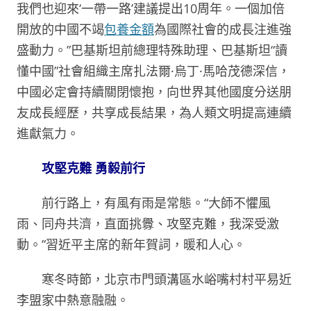
我們也迎來‘一帶一路’建議提出10周年。一個加倍
開放的中國不竭
包養金額
為國際社會的成長注進強
盛動力。”巴基斯坦前總理特殊助理、巴基斯坦“讀
懂中國”社會組織主席扎法爾·烏丁·馬哈茂德深信，
中國必定會持續關閉懷抱，向世界其他國度分送朋
友成長經歷，共享成長結果，為人類文明提高連續
進獻氣力。
攻堅克難 勇毅前行
前行路上，有風有雨是常態。“大師不懼風
雨、同舟共濟，直面挑釁、攻堅克難，我深受激
動。”習近平主席的新年賀詞，暖和人心。
寒冬時節，北京市門頭溝區水峪嘴村村平易近
李盟家中熱意融融。