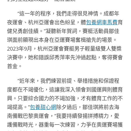
“這一年的程序，我們走得很見神情。成都年
夜運會、杭州亞運會出色紛呈，體
包養網車馬費
育
健兒勇創佳績。”凝聽新年賀詞，賽艇活動員鄒佳
琪面前顯現出本身在亞運賽場奮楫搶先的場景。
2023年9月，杭州亞運會賽艇男子輕量級雙人雙槳
決賽中，她和錯誤邱秀萍率先沖過起點，奪得賽會
首金。
“近年來，我們練習前提、舉措措施和保證程
度都在不竭優化，這讓我深入領會到國運興則體育
興。只要綜合國力的不竭加強，才有體育工作的不
竭提高。”
包養甜心網
除夕過后，鄒佳琪將前去海
南備戰巴黎奧運會，“我要持續發揚拼搏精力，愛
護備戰時光，器重每一次練習，力爭在奧運賽場獲