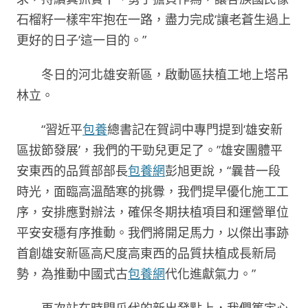
石榴籽一樣牢牢抱在一路，盡力完成‘讓老蒼生過上
更好的日子’這一目的。”
冬日的河北雄安新區，啟動區扶植工地上塔吊
林立。
“習近平
包養
總書記在賀詞中專門提到‘雄安新
區拔節發展’，我們的干勁兒更足了。”雄安團體平
安東西的品質部部長
包養網
彭旭更說，“曩昔一段
時光，面臨高溫酷寒的挑釁，我們提早優化施工工
序，安排應對辦法，確保冬期扶植項目和運營單位
平安安穩有序推動。我們將開足馬力，以傑出事跡
首創雄安新區高尺度高東西的品質扶植成長新局
勢，為推動中國式古
包養網
代化進獻氣力。”