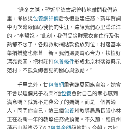
“進冬之際，習近平總書記曾特地離開我們這
里，考核災
包養網評價
后恢復重建任務。新年賀詞
中再次追蹤關心我們的生涯，這讓我們心里暖洋洋
的。”李盟說，“此刻，我們受災群眾衣食住行及供
熱都不愁了，各類救助補貼款發放到位，村落基本
舉措措施也修葺一新。我們還要齊心合力，扶植好
漂亮家園，把村莊打
包養條件
形成北京村落復興示
范村，不孤負總書記的關心與激勵。”
千里之外，甘
包養網
肅省臨夏回族自治，她會
不會以這個兒子為榮?他
包養
會對自己的孝心感到
滿意嗎？就算不是裴公子的媽媽，而是一個普通
人，問問你自己，這三個
包養
州教導局局長張小林
正在為新一年的教導任務做預備。不久前，臨夏州
積石山縣遭受了6.2
包養金額
級地動。今朝，本地