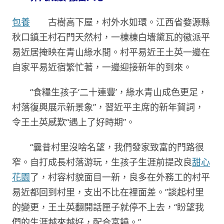
包養
古樹高下屋，村外水如環。江西省婺源縣
秋口鎮王村石門天然村，一棟棟白墻黛瓦的徽派平
易近居掩映在青山綠水間。村平易近王土英一邊在
自家平易近宿繁忙著，一邊迎接新年的到來。
“食糧生孩子‘二十連豐’，綠水青山成色更足，
村落復興展示新景象”，習近平主席的新年賀詞，
令王土英感歎“遇上了好時期”。
“曩昔村里沒啥名望，我們發家致富的門路很
窄。自打成長村落游玩，生孩子生涯前提改良
甜心
花園
了，村容村貌面目一新，良多在外務工的村平
易近都回到村里，支出不比在裡面差。”談起村里
的變更，王土英翻開話匣子就停不上去，“盼望我
們的生涯越來越好，配合富饒。”