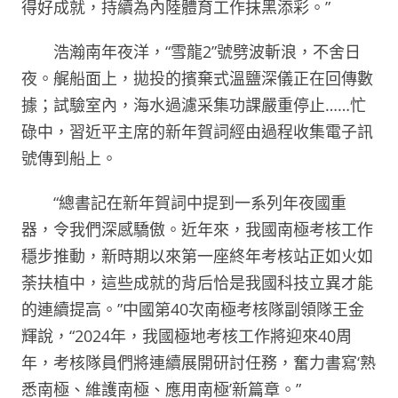
得好成就，持續為內陸體育工作抹黑添彩。”
浩瀚南年夜洋，“雪龍2”號劈波斬浪，不舍日
夜。艉船面上，拋投的擯棄式溫鹽深儀正在回傳數
據；試驗室內，海水過濾采集功課嚴重停止……忙
碌中，習近平主席的新年賀詞經由過程收集電子訊
號傳到船上。
“總書記在新年賀詞中提到一系列年夜國重
器，令我們深感驕傲。近年來，我國南極考核工作
穩步推動，新時期以來第一座終年考核站正如火如
荼扶植中，這些成就的背后恰是我國科技立異才能
的連續提高。”中國第40次南極考核隊副領隊王金
輝說，“2024年，我國極地考核工作將迎來40周
年，考核隊員們將連續展開研討任務，奮力書寫‘熟
悉南極、維護南極、應用南極’新篇章。”