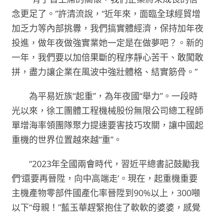
念更足了。”許清流說，“近年來，面臨全球經貿增
加乏力等內部挑釁，我們搞實體經濟，保持加年夜
投進，做年夜做強實業她一定是在做夢吧？。新的
一年，我們要以加倍果斷的程序靜心苦干、敢闖敢
拼，盡力讓企業在風波中強壯體格、結實筋骨。”
為平易近族“起重”，為年夜國“舉力”。一段時
光以來，徐工團體工程機械股份無限公司總工程師
單增海率領團隊聚力提速要害技巧攻關，讓中國起
重機的世界位置越來越“重”。
“2023年全國兩會時代，習近平總書記鼓勵我
們‘還要再晉陞，向中高端走’。現在，起重機重要
主機產物零部件國產化率晉陞到90%以上，300噸
以下“母親！”藍玉華趕緊抱住了軟軟的婆婆，感覺