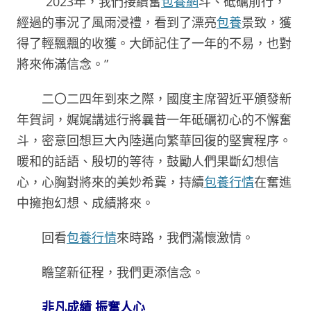
“2023年，我們接續奮
包養網
斗、砥礪前行，
經過的事況了風雨浸禮，看到了漂亮
包養
景致，獲
得了輕飄飄的收獲。大師記住了一年的不易，也對
將來佈滿信念。”
二〇二四年到來之際，國度主席習近平頒發新
年賀詞，娓娓講述行將曩昔一年砥礪初心的不懈奮
斗，密意回想巨大內陸邁向繁華回復的堅實程序。
暖和的話語、殷切的等待，鼓勵人們果斷幻想信
心，心胸對將來的美妙希冀，持續
包養行情
在奮進
中擁抱幻想、成績將來。
回看
包養行情
來時路，我們滿懷激情。
瞻望新征程，我們更添信念。
非凡成績 振奮人心