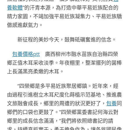
養軟體
”的汗青本源，為打造中華平易近族配合的
精力家園，不竭加強平易近族凝集力、平易近族驕
傲感進獻氣力。
新征程的美妙今天，鼓舞砥礪奮進的信念。
包養價格ptt
廣西柳州市融水苗族自治縣四榮
鄉正值木耳采收淡季。年夜棚里，整潔擺列的菌棒
上長滿黑亮柔嫩的木耳。
“四榮鄉是多平易近族聚居鄉鎮。近年來，經
由過程引進樹立木耳尺度化蒔植示范基地、推進農
文旅融會成長，鄉里的周遭的狀況更好了，
包養
同
鄉們的口袋也更鼓了。”四榮鄉黨委書記何海云對
鄉里的成長信念滿滿，“我們將依照總書記的請
求，持續真抓實干、勇于擔負作為，讓各族國民像