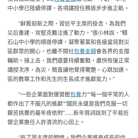
中小學已陸續停課，各項講授任務逐步步進正軌。
“辭舊迎新之際，習近平主席的掛念，為我們
災后重建、攻堅克難注進了動力。”張小林說，“積
石山中小學的順遂停課，凝聚著黨和各級當局對災
區群眾的關心，也離不開社
包養金額
會各界的支撐
輔助。接上去，我們還要持續奮戰，盡快恢復正常
講授次序，為災，簡直讓他覺得驚艷，心跳加速。
區的教導工作和先生的生長成才進獻氣力。”
“一些企業面對運營壓
包養
力”“每一個平常的人
都作出了不服凡的進獻”“國民永遠是我們克服一切
艱苦挑釁的最年夜依附”……新年賀詞說到了平易近
營企業擔任人許清流的心田上。
“有了習主席的關懷，我們企業將來成長的信