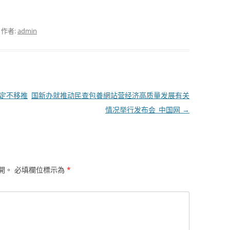
，作者:
admin
坚定不移推
国新办就推动民查包養網站营经济高质量发展有关
情况举行发布会_中国网
→
開。
必填欄位標示為
*