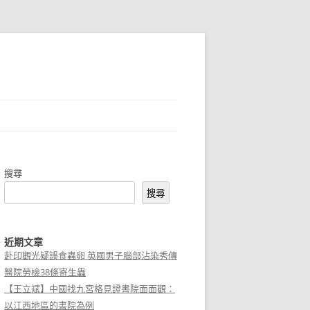
搜尋
搜尋
近期文章
赴印觀光疑誤食蟲卵 英國男子腦部沾染秀傳
醫院勞檢38條寄生蟲
【王立斌】中國找九宮格見證書院面面觀：
以江西地區的書院為例