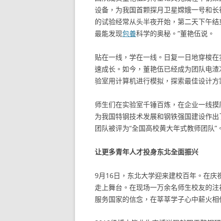
设备，为我国首颗探月卫星嫦娥一号和长
的试验经常从头半夜开始，第二天下午结
最能发现
包養
科学的奥秘。”董艳伍说。
贴在一线，学在一线。日复一日地穿梭在
速成长。如今，董艳伍已经成为团队电渣
验室用计算机进行模拟，探索最佳设计方
师生们在实验室千锤百炼，在企业一线摸
为我国特钢技术发展和钢铁强国建设作出
团队被评为“全国高校黄大年式教师团队”
让更多青年人才投身东北全面振兴
9月16日，东北大学迎来建校百年。在
走上舞台。在现场一万余名师生校友的注
服务国家的信念，在莘莘学子心中薪火相