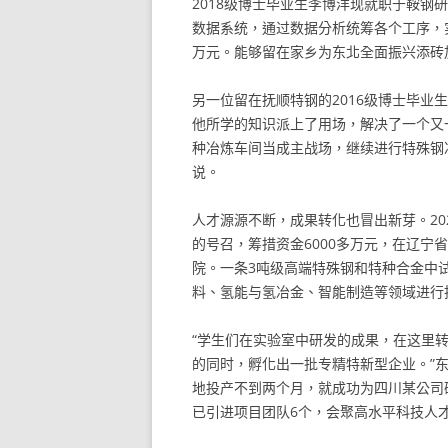
2018级博士毕业生李博洋现就职于鞍
数据系统，通过数据分析统筹各个工序，
万元。能够留在家乡为东北全面振兴添砖
另一位留在抚顺特钢的2016级博士毕
他所学的知识派上了用场，解决了一个又
种冶炼车间当成主战场，继续进行特殊钢
说。
人才源源不断，成果转化也冒出新芽。2
的号召，筹措资金6000多万元，在辽宁
院。一条3吨级高端特殊钢和特种合金中
料、氢能与氢冶金、智能制造等领域进行
“学生们在实验室中研发的成果，在这里
的同时，孵化出一批专精特新型企业。”
地投产不到两个月，就成功为四川某公司
已引进项目团队6个，会聚高水平科技人才