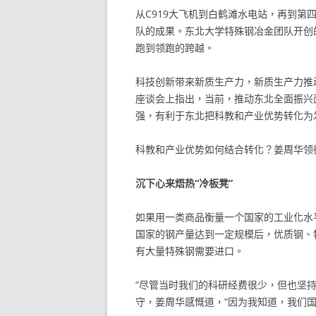
从C919大飞机到白鹤滩水电站，再到第
队的成果。东北大学特殊钢冶金团队开创
跑到领跑的跨越。
科技创新带来新质生产力，新质生产力推
座谈会上指出，当前，推动东北全面振兴
强，有利于东北把科教和产业优势转化为
科教和产业优势如何结合转化？姜周华领
沉下心来焐热“冷板凳”
如果用一类商品衡量一个国家的工业化水
国家的钢产量达到一定规模后，优质钢、
有大量特殊钢需要进口。
“尽管当时我们的科研经费很少，但也坚持
守，姜周华感慨道，“因为我知道，我们国