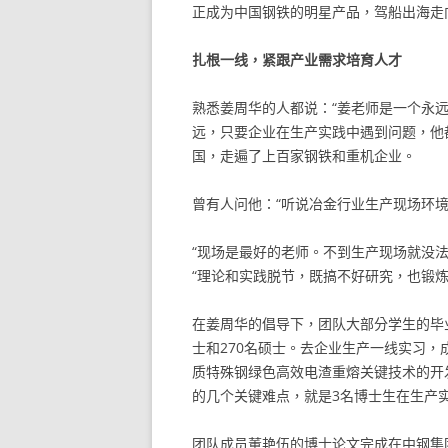
正成为中国钢铁的明星产品，驾船出海走
扎根一线，紧跟产业需求培育人才
熟悉姜周华的人都说：“姜老师是一个永
远，只要企业在生产实践中遇到问题，他
国，走遍了上百家钢铁和重机企业。
曾有人问他：“听说冶金行业生产现场环境
“现场是最好的老师。不到生产现场就没
“理论和实践脱节，既搞不好研究，也锻炼
在姜周华的倡导下，团队大部分学生的毕
士和270名硕士。去企业生产一线实习，
质特殊钢绿色高效电渣重熔关键技术的开发
的几个关键难点，就是3名博士生在生产
团队成员董艳伍的博士论文完成在中钢集