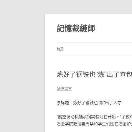
跳
至
主
記憶裁縫師
要
內
容
首頁
炼好了钢铁也“炼”出了查
發佈留言
原标题：炼好了钢铁也“炼”出了人才
“航空发动机轴承钢实验现在开始。”子
冶金学院教授姜周华和学生们围在冶金炉旁