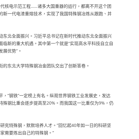
四代核电示范工程……诸多大国重器的运行，都离不开这个团
的新一代电渣重熔技术，实现了我国特殊钢冶炼从跟跑、并
动东北全面振兴。习近平总书记在新时代推动东北全面振兴
面临新的重大机遇。其中第一个就是“实现高水平科技自立自
发展优势”。
衔的东北大学特殊钢冶金团队交出了创新答卷。
平，“钢铁”一定榜上有名。纵观世界钢铁工业发展史，发达
特殊钢比重会逐步提高至20%。而我国这一比重仅为9%，仍
研究特殊钢，默默培养人才。”回忆起40年如一日的科研坚
家需要炼出自己的特殊钢。”