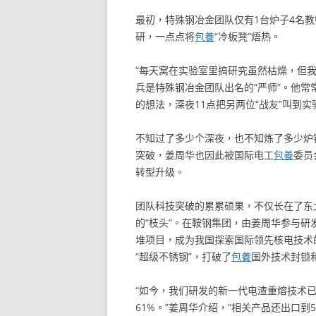
最初，特殊钢冶金团队仅有1台炉子4名
研，一点点将
包養
“冷板凳”焐热。
“每天窝在实验室里搞研究虽然枯燥，但
兵是特殊钢冶金团队出名的“严师”。他常常
的想法，深夜11点把另两位“战友”叫到
不知过了多少个深夜，也不知炼了多少炉
突破，姜周华也因此被国际电工
包養
委员
转型升级。
团队科技突破的累累硕果，不仅长在了东
的“枝头”。在鞍钢集团，由姜周华参与研发
堆项目，成为我国探索国际领先核电技术
“超级不锈钢”，打破了
包養
国外技术封锁
“如今，我们研发的新一代电渣重熔技术已
61%。”姜周华介绍，“相关产品还出口