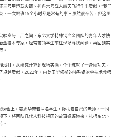
征三号甲运载火箭、神舟六号载人航天飞行作出贡献。“我们
束，一次跟班15个小时都是常有的事。虽然很辛苦，但这里
实验室与工厂之间，东北大学特殊钢冶金团队的青年人才快
冶金技术专家，经常带领学生前往现场寻找问题，再回到实
案。
爬滚打，从研究计算到现场实操，个个练就了一身硬功夫，
了卓越贡献。2022年，由姜周华领衔的特殊钢冶金技术教师
。
庆祝晚会上，姜周华带着两名学生，搀扶着自己的老师，一同
视下，将团队几代人科技报国的故事娓娓道来。扎根东北、
传。