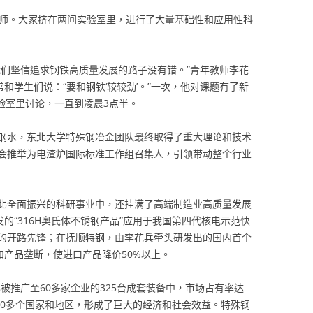
教师。大家挤在两间实验室里，进行了大量基础性和应用性科
我们坚信追求钢铁高质量发展的路子没有错。”青年教师李花
和学生们说：“要和钢铁‘较较劲’。”一次，他对课题有了新
实验室里讨论，一直到凌晨3点半。
钢水，东北大学特殊钢冶金团队最终取得了重大理论和技术
会推举为电渣炉国际标准工作组召集人，引领带动整个行业
北全面振兴的科研事业中，还挂满了高端制造业高质量发展
的“316H奥氏体不锈钢产品”应用于我国第四代核电示范快
的开路先锋；在抚顺特钢，由李花兵牵头研发出的国内首个
和产品垄断，使进口产品降价50%以上。
被推广至60多家企业的325台成套装备中，市场占有率达
到50多个国家和地区，形成了巨大的经济和社会效益。特殊钢