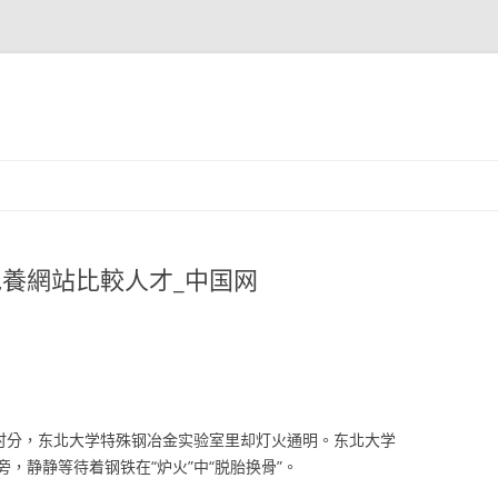
包養網站比較人才_中国网
夜时分，东北大学特殊钢冶金实验室里却灯火通明。东北大学
，静静等待着钢铁在“炉火”中“脱胎换骨”。