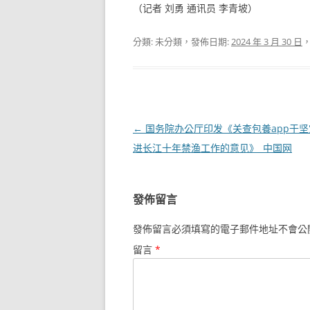
（记者 刘勇 通讯员 李青坡）
分類: 未分類，發佈日期:
2024 年 3 月 30 日
文
←
国务院办公厅印发《关查包養app于
章
进长江十年禁渔工作的意见》_中国网
導
覽
發佈留言
發佈留言必須填寫的電子郵件地址不會公
留言
*