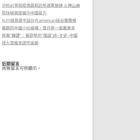
分秒必爭與疫情森和診所減重競速 火神山病
院扶植再度展示中國氣力
JIUYI俱意豪宅設計在american硅谷賣醬噴
鼻餅的中國小伙被捕，曾月進一兩萬美金
經典“轉譯”：黃庭堅的“理語”詩–文史–中國
找九宮格見證作家網
近期留言
尚無留言可供顯示。