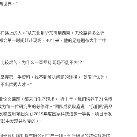
向世界。”
远在路上的人。”从东北到华东再到西南，无论路途多么遥
都会第一时间赶赴现场。40年来，他的足迹遍布大半个中
比较艰苦，为什么一直坚持‘现场不能不去’？”
法掌握第一手资料，找不到解决问题的途径。”姜周华认为，
不出优秀人才。”
业论文课题，都来自生产现场。“近十年，我们培养了71名博
成为每一位研究生的必修课。”团队成员耿鑫说，“我们的‘高品
和应用’项目荣获2019年度国家科技进步一等奖。项目研发
实践中发现并攻克的。”
团邢台机械轧辊有限公司生产一线。他所研发的特殊钢冶炼