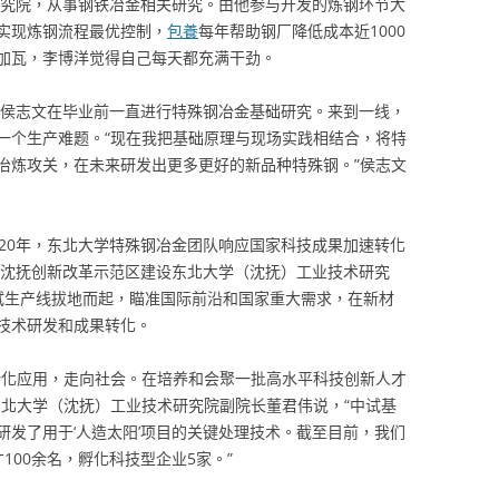
钢研究院，从事钢铁冶金相关研究。由他参与开发的炼钢环节大
实现炼钢流程最优控制，
包養
每年帮助钢厂降低成本近1000
加瓦，李博洋觉得自己每天都充满干劲。
业生侯志文在毕业前一直进行特殊钢冶金基础研究。来到一线，
一个生产难题。“现在我把基础原理与现场实践相结合，将特
冶炼攻关，在未来研发出更多更好的新品种特殊钢。”侯志文
020年，东北大学特殊钢冶金团队响应国家科技成果加速转化
省沈抚创新改革示范区建设东北大学（沈抚）工业技术研究
试生产线拔地而起，瞄准国际前沿和国家重大需求，在新材
技术研发和成果转化。
转化应用，走向社会。在培养和会聚一批高水平科技创新人才
东北大学（沈抚）工业技术研究院副院长董君伟说，“中试基
研发了用于‘人造太阳’项目的关键处理技术。截至目前，我们
100余名，孵化科技型企业5家。”