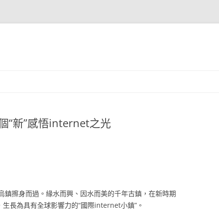
“新”感悟internet之光
烏鎮擦身而過。緣水而興、因水而美的千年古鎮，在新時期
t，生長為具有全球影響力的“國際internet小鎮”。