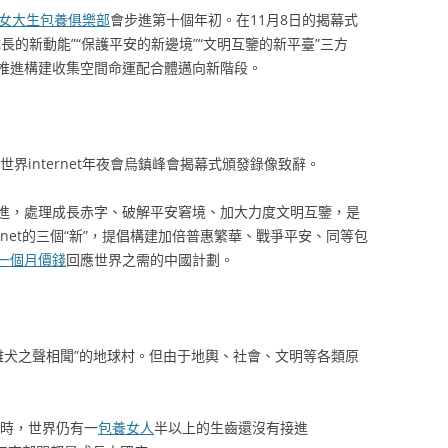
女大生包養俱樂部
會步進第十個年初。在11月8日的揭幕式
長的新動能”“保護平安的新邊境”“文明互鑒的新平臺”三方
推進構建收集空間命運配合體邁向新階段。
年世界internet年夜會烏鎮峰會揭幕式頒發錄像致辭。
進，處理成長赤字、破解平安窘境、加大力度文明互鑒，是
rnet的三個“新”，提倡構建加倍普惠繁華、戰爭平安、同等包
一個月價錢
回應世界之需的中國計劃。
雞犬之聲相聞”的地球村。但由于地輿、社會、文明等各類原
年時，世界仍有一
包養女人
半以上的生齒還沒有接進