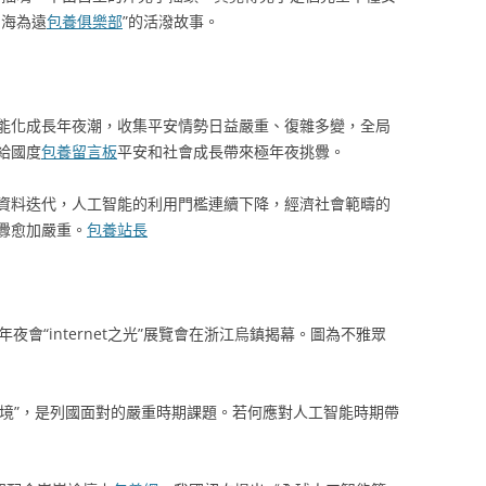
山海為遠
包養俱樂部
”的活潑故事。
能化成長年夜潮，收集平安情勢日益嚴重、復雜多變，全局
給國度
包養留言板
平安和社會成長帶來極年夜挑釁。
資料迭代，人工智能的利用門檻連續下降，經濟社會範疇的
釁愈加嚴重。
包養站長
net年夜會“internet之光”展覽會在浙江烏鎮揭幕。圖為不雅眾
的新邊境”，是列國面對的嚴重時期課題。若何應對人工智能時期帶