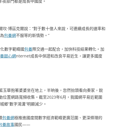
域，年夜部門都是成長中國度。
爾坎·博茲克爾說：“對于數十億人來說，可連續成長的速率和
成為
包養網
不服等的新情勢。”
深化數字範疇國
包養
際交通一起配合，加快科技結果轉化。加
養甜心網
nternet成長中保證和改良平易近生，讓更多國度
藍玉華抱著婆婆坐在地上，半晌後，忽然抬頭看向秦家，銳
位置網路寬頻收集。截至2023年6月，我國網平易近範圍
4%。城鄉“數字鴻溝”明顯減少。
積
包養網
極推進國度間數字經濟範疇更廣范圍、更深條理的
包養故事
國民——