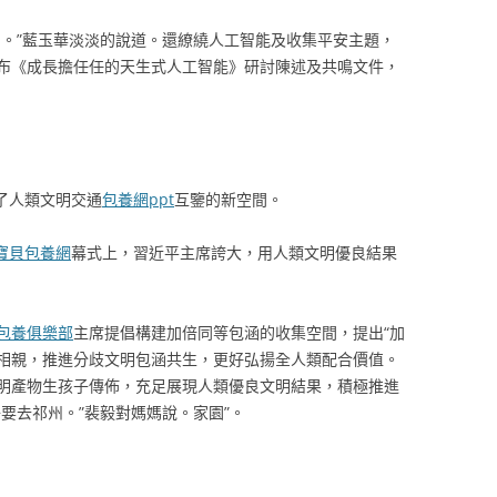
了。”藍玉華淡淡的說道。還繚繞人工智能及收集平安主題，
布《成長擔任任的天生式人工智能》研討陳述及共鳴文件，
開了人類文明交通
包養網ppt
互鑒的新空間。
寶貝包養網
幕式上，習近平主席誇大，用人類文明優良結果
包養俱樂部
主席提倡構建加倍同等包涵的收集空間，提出“加
相親，推進分歧文明包涵共生，更好弘揚全人類配合價值。
明產物生孩子傳佈，充足展現人類優良文明結果，積極推進
要去祁州。”裴毅對媽媽說。家園”。