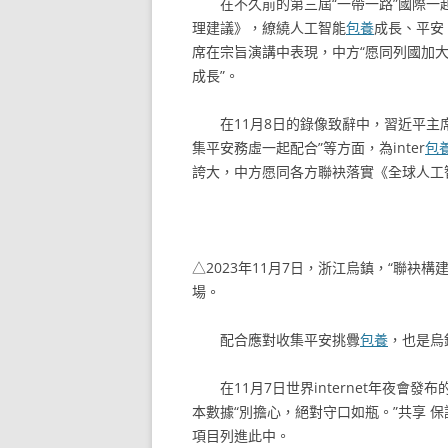
在不久前的第三屆“一帶一路”國際一
理建議》，繚繞人工智能
包養
成長、平安
席在宗旨演講中表現，中方“愿同列國加
成長”。
在11月8日的錄像致辭中，習近平主
集平安務虛一起配合”等方面，為inter
包
誇大，中方愿同各方聯袂落實《全球人工
△2023年11月7日，浙江烏鎮，“聯袂
場。
配合應對收集平安挑釁
包養
，也是烏
在11月7日世界internet年夜會
本數據“別擔心，絕對守口如瓶。”共享 保
項目列進此中。