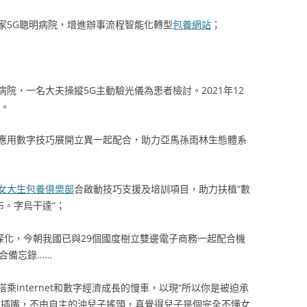
家5G聰明病院，增進辦事流程智能化轉型
包養網站
；
吉病院，一名大夫操縱5G主動驗光儀為患者檢討。2021年12
動。
應用數字技巧展開立異一起配合，助力亞馬孫雨林生態體系
女大生包養俱樂部
合啟動技巧支援及培訓項目，助力扶植“數
布。字烏干達”；
深化，今朝我國已與29個國度樹立雙邊電子商務一起配合機
合備忘錄……
internet和數字經濟成長的慢車，以現“所以你是被迫承
母插嘴，不由自主的沖兒子搖頭，真覺得兒子是個完全不懂女