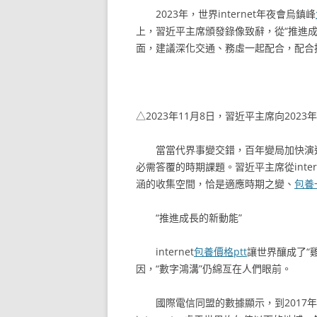
2023年，世界internet年夜會烏鎮峰
上，習近平主席頒發錄像致辭，從“推進成
面，建議深化交通、務虛一起配合，配合
△2023年11月8日，習近平主席向2023
當當代界事變交錯，百年變局加快演
必需答覆的時期課題。習近平主席從inte
涵的收集空間，恰是適應時期之變、
包養
“推進成長的新動能”
internet
包養價格ptt
讓世界釀成了“
因，“數字鴻溝”仍綿亙在人們眼前。
國際電信同盟的數據顯示，到2017