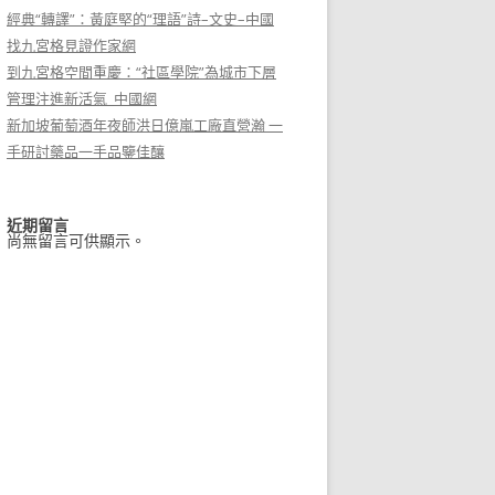
經典“轉譯”：黃庭堅的“理語”詩–文史–中國
找九宮格見證作家網
到九宮格空間重慶：“社區學院”為城市下層
管理注進新活氣_中國網
新加坡葡萄酒年夜師洪日億嵐工廠直營瀚 一
手研討藥品一手品鑒佳釀
近期留言
尚無留言可供顯示。