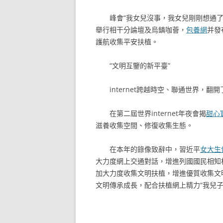
峰會“我女兒沒事，我女兒剛剛想通
舉行相干分論壇及烏鎮咖薈，
包養網
并發
護航收集平安扶植。
“文明互鑒的新平臺”
internet跨越時空、聯通世界，翻
在第二屆世界internet年夜會揭
甜心
滋養收集空間、修復收集生態。
在本年的錄像致辭中，習近平
女大生
大力度網上交通對話，增進列國國民相知
加大力度收集文明扶植，增進優質收集文
文明傳承成長，配合扶植網上精力“我兒子