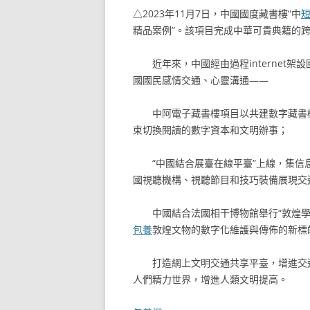
△2023年11月7日，中國國度藏書樓“中
精品案例”。該項目完成中華可貴典籍的
近年來，中國經由過程internet
國國民感情交通、心靈溝通——
中阿電子藏書樓項目以共建數字藏書
束切換閱讀的數字資本和文明辦事；
“中國結合展臺在線平臺”上線，集
國視聽機構、視聽節目和技巧裝備展現交
中國結合法國相干博物館舉行“敦煌
包養
敦煌文物的數字化維護與傳佈的新標
打造網上文明交通共享平臺，增進交
人們精力世界，增進人類文明提高。