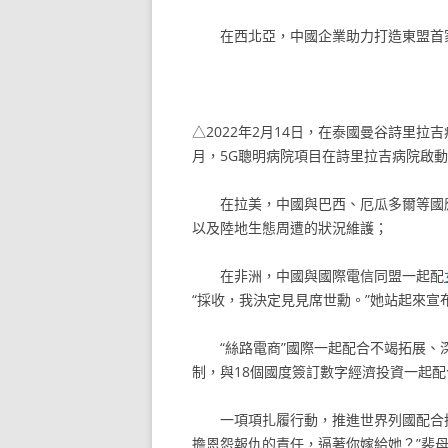
在西北亞，中國企業助力打造東盟首
△2022年2月14日，在泰國曼谷詩里拉
月，5G聰明病院項目在詩里拉吉病院啟
在拉美，中國與巴西、厄瓜多爾等國
以及陸地生態周遭的狀況維護；
在非洲，中國與國際電信同盟一起配
“採收，我決定見見席世勳。”她站起來宣
“絲路電商”國際一起配合不竭拓展、
制，與18個國度簽訂數字經濟投資一起配
一項項扎履行動，推進世界列國配合搭乘
擔恩怨報仇的責任，逼著你嫁給她？”裴