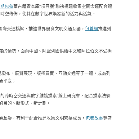
短期包養
華古籍資本庫”項目獲“聯袂構建收集空間命運配合體
跨時空傳佈，使其在數字世界煥發新的活力與活氣。
架設國際交通橋梁，推進世界優良文明交通互鑒，
包養網
推進列
樓的情勢，面向中國、阿盟列國供給中文和阿拉伯文不受拘
信息發布、展覽展現、版權買賣、互動交通等于一體，成為列
通平臺；
學的跨時空交通與數字維護摸索”線上研究會，配合摸索法躲
的目的、新形式、新計劃。
通互鑒，有利于配合推進收集文明繁華成長，
包養故事
豐盛