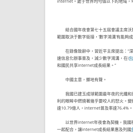
internet。處于世界均勻值以下的地
結合國年夜會第七十五屆會議主席沃
範圍取決于數字銜接，‘數字鴻溝’有能夠
在錄像致辭中，習近平主席提出：“
速信息化辦事普及，減少數字鴻溝，在i
包
和國民共享internet成長結果。”
中國主意，擲地有聲。
我國已建玉成球範圍最年夜的光纖和
利的眼眸中燃燒著幾乎要咬人的怒火。變動
達10.79億人，internet普及率達76.
以世界internet年夜會為契機，我國
一起配合，讓internet成長結果惠及列國