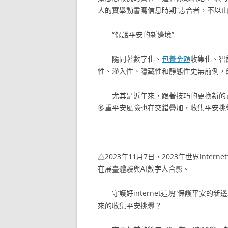
人的實舉動書寫信息時期“志合者，不以
“保護平安的新邊境”
隨同著數字化、
包養金額
收集化、智
性、滲入性、隱藏性和靜態性史無前例，
尤其是近年來，跟著技巧的更換新的
多重平安風險也在交錯疊加，收集平安挑
△2023年11月7日，2023年世界inter
在展臺體驗與AI數字人合影。
守護好internet這塊“保護平安
來的收集平安挑釁？