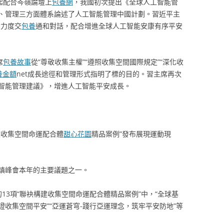
起配合岑嶺論壇上
包養網
，我國初次提出《全球人工智能管
、管理三方面體系論述了人工智能管理中國計劃。習近平主
大力度交
包養
通和對話，配合增進全球人工智能安康有序平安
席
包養故事
從“尊敬收集主權”“遵照收集空間國際規定”“深化收
養金額
net成長途徑和管理形式指明了標的目的。習主席再次
智能管理建議》，增進人工智能平安成長。
構建收集空間命運配合體
甜心花園
精品案例”發布展現運動現
鎮峰會本年的主要議題之一。
發布的13項“聯袂構建收集空間命運配合體精品案例”中，“全球基
證收集空間平安”“亞運蒼穹-踐行亞運理念，筑牢平安防地”等