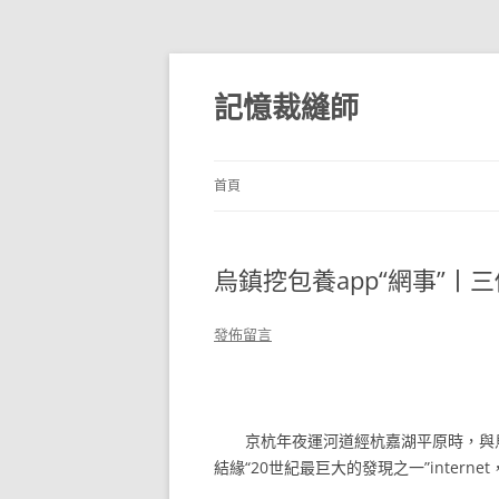
跳
至
主
記憶裁縫師
要
內
容
首頁
烏鎮挖包養app“網事”丨三個
發佈留言
京杭年夜運河道經杭嘉湖平原時，與
結緣“20世紀最巨大的發現之一”interne