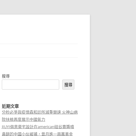
搜尋
搜尋
近期文章
分秒必爭與疫情森和診所減重競速 火神山病
院扶植再度展示中國氣力
JIUYI俱意豪宅設計在american硅谷賣醬噴
鼻餅的中國小伙被捕，曾月進一兩萬美金