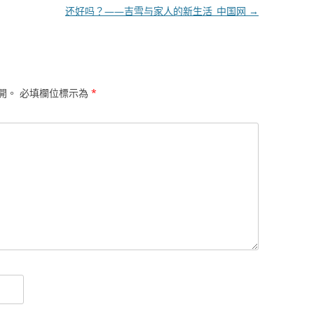
还好吗？——吉雪与家人的新生活_中国网
→
開。
必填欄位標示為
*