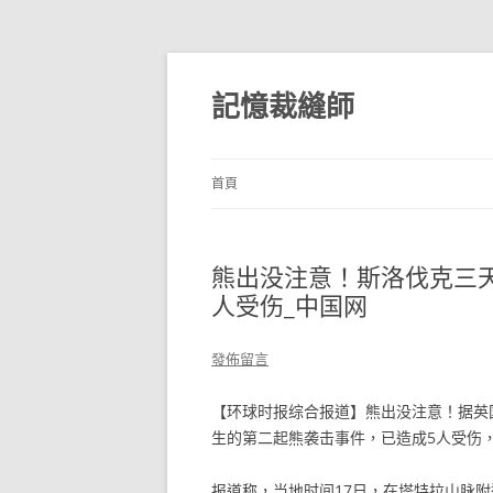
跳
至
主
記憶裁縫師
要
內
容
首頁
熊出没注意！斯洛伐克三
人受伤_中国网
發佈留言
【环球时报综合报道】熊出没注意！据英
生的第二起熊袭击事件，已造成5人受伤
报道称，当地时间17日，在塔特拉山脉