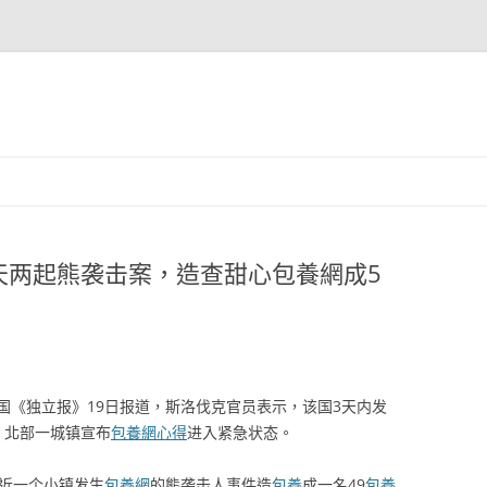
天两起熊袭击案，造查甜心包養網成5
国《独立报》19日报道，斯洛伐克官员表示，该国3天内发
，北部一城镇宣布
包養網心得
进入紧急状态。
附近一个小镇发生
包養網
的熊袭击人事件造
包養
成一名49
包養