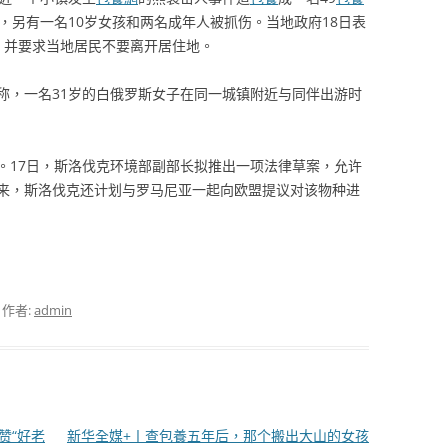
，另有一名10岁女孩和两名成年人被抓伤。当地政府18日表
，并要求当地居民不要离开居住地。
称，一名31岁的白俄罗斯女子在同一城镇附近与同伴出游时
。17日，斯洛伐克环境部副部长拟推出一项法律草案，允许
来，斯洛伐克还计划与罗马尼亚一起向欧盟提议对该物种进
，作者:
admin
赞“好老
新华全媒+丨查包養五年后，那个搬出大山的女孩