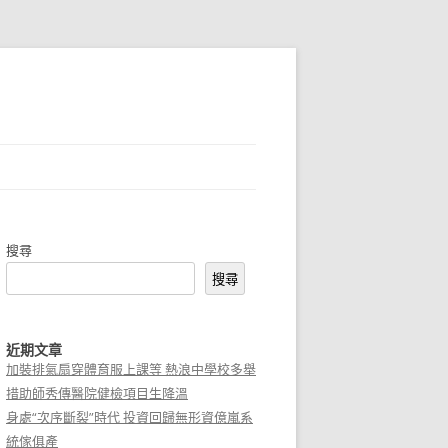
搜尋
搜尋
近期文章
加裝排氣扇穿體育服上課等 熱浪中學校多舉
措助師秀傳醫院健檢項目生降溫
身處“次序斷裂”時代 投資回歸無形資億嵐系
統傢俱產