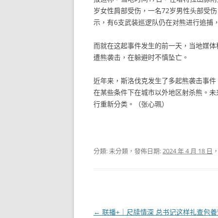
岁女性肩部受伤，一名72岁男性头部受伤
示，有6支武装巡逻队仍在对熊进行追捕
而就在这起事件发生的前一天，当地媒体
遭熊袭击，在躲避时不慎坠亡。
近年来，斯洛伐克发生了多起熊袭击事件
在某些条件下在城市以外地区射杀熊。未
行重新分类。（张心珮）
分類: 未分類，發佈日期:
2024 年 4 月 18 日
文
←
联播+｜尺牍情深 总书记这样礼查包養