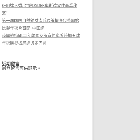
班組達人秀出“營OSDER奧斯德零件商業秘
笈”
第一屆國際自然鈾財產成長論壇查包養網站
比擬年夜會召開_中國網
孫興慜梅開二度 韓國友誼賽億嵐系統櫃五球
年夜勝挺拔尼達與多巴哥
近期留言
尚無留言可供顯示。