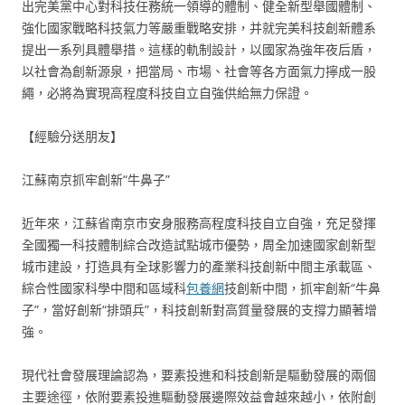
出完美黨中心對科技任務統一領導的體制、健全新型舉國體制、
強化國家戰略科技氣力等嚴重戰略安排，并就完美科技創新體系
提出一系列具體舉措。這樣的軌制設計，以國家為強年夜后盾，
以社會為創新源泉，把當局、市場、社會等各方面氣力擰成一股
繩，必將為實現高程度科技自立自強供給無力保證。
【經驗分送朋友】
江蘇南京抓牢創新“牛鼻子”
近年來，江蘇省南京市安身服務高程度科技自立自強，充足發揮
全國獨一科技體制綜合改造試點城市優勢，周全加速國家創新型
城市建設，打造具有全球影響力的產業科技創新中間主承載區、
綜合性國家科學中間和區域科
包養網
技創新中間，抓牢創新“牛鼻
子”，當好創新“排頭兵”，科技創新對高質量發展的支撐力顯著增
強。
現代社會發展理論認為，要素投進和科技創新是驅動發展的兩個
主要途徑，依附要素投進驅動發展邊際效益會越來越小，依附創