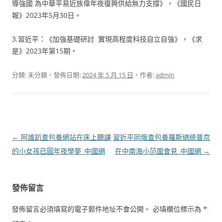
導強國 為中華平易近族偉年夜復興供給無力支撐》，《國民日
報》2023年5月30日。
3.習近平：《加強基礎研討 實現高程度科技自立自強》，《求
是》2023年第15期。
分類: 未分類，發佈日期:
2024 年 5 月 15 日
，作者:
admin
文
←
阿誰趴查包養網站在床上聽課
習近平同俄查包養羅斯總統普京
章
的小女孩已圓年夜學夢_中國網
在中南海小范圍會見_中國網
→
導
覽
發佈留言
發佈留言必須填寫的電子郵件地址不會公開。
必填欄位標示為
*