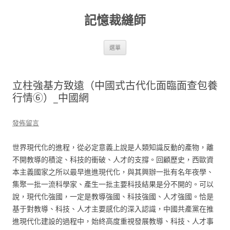
跳
至
記憶裁縫師
主
要
內
容
選單
立柱強基方致遠（中國式古代化面臨面查包養
行情⑥）_中國網
發佈留言
世界現代化的進程，從必定意義上說是人類知識反動的產物，離
不開教導的積淀、科技的衝破、人才的支撐。回顧歷史，西歐資
本主義國家之所以最早進進現代化，與其興辦一批有名年夜學、
集聚一批一流科學家、產生一批主要科技結果是分不開的。可以
說，現代化強國，一定是教導強國、科技強國、人才強國。恰是
基于對教導、科技、人才主要感化的深入認識，中國共產黨在推
進現代化建設的過程中，始終高度重視發展教導、科技、人才事