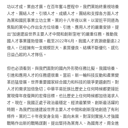
功以才成，業由才廣。在百年奮斗歷程中，我們黨始終重視培養
人才、團結人才、引領人才、成績人才，團結和支撐各方面人才
為黨和國民事業立功立業。黨的十八年夜以來，以習近平同道為
焦點的黨中心作出全方位培養、引進、應用人才的嚴重安排，提
出“加速建設世界主要人才中間和創新窪地”的嚴重任務，推動我
國人才事業蓬勃發展。截至2022年6月，我國人才資源總量達2.2
億人，已經擁有一支規模巨大、素質優良、結構不斷優化、感化
日益凸起的人才隊伍。
但也必須看到，與我們面對的國內外形勢任務比擬，我國培養、
引進和應用人才的任務還很重。當前，新一輪科技反動和產業變
革迅猛發展，世界重要國家綜合國力和科技的競爭更趨劇烈，對
人才的需求加倍急切；中華平易近族比歷史上任何時候都更接近
實現偉年夜復興的宏偉目標，也比歷史上任何時候都加倍渴求人
才。現在，我國正處于政治最穩定、經濟最繁榮、創新最活躍的
時期，為我們加速建設世界主要人才中間和創新窪地創造了有利
條件。黨的二十年夜安身全局、面向未來，對深刻實施人才強國
戰略作出新的戰略謀劃，提出堅持為黨育人、為國育才，周全進