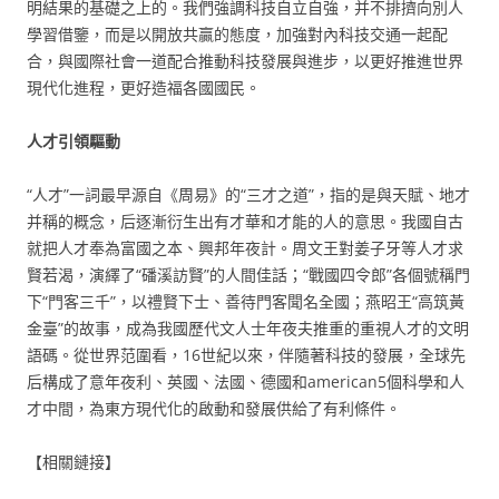
明結果的基礎之上的。我們強調科技自立自強，并不排擠向別人
學習借鑒，而是以開放共贏的態度，加強對內科技交通一起配
合，與國際社會一道配合推動科技發展與進步，以更好推進世界
現代化進程，更好造福各國國民。
人才引領驅動
“人才”一詞最早源自《周易》的“三才之道”，指的是與天賦、地才
并稱的概念，后逐漸衍生出有才華和才能的人的意思。我國自古
就把人才奉為富國之本、興邦年夜計。周文王對姜子牙等人才求
賢若渴，演繹了“磻溪訪賢”的人間佳話；“戰國四令郎”各個號稱門
下“門客三千”，以禮賢下士、善待門客聞名全國；燕昭王“高筑黃
金臺”的故事，成為我國歷代文人士年夜夫推重的重視人才的文明
語碼。從世界范圍看，16世紀以來，伴隨著科技的發展，全球先
后構成了意年夜利、英國、法國、德國和american5個科學和人
才中間，為東方現代化的啟動和發展供給了有利條件。
【相關鏈接】