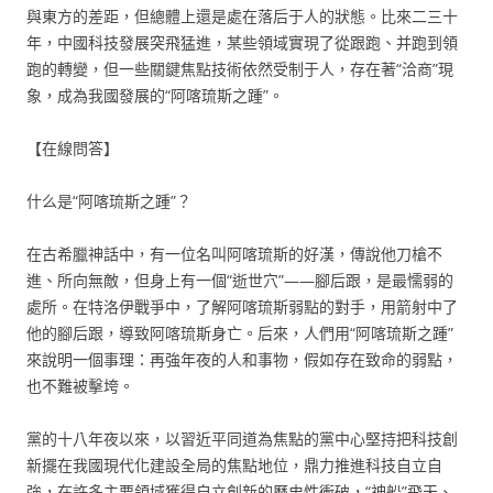
與東方的差距，但總體上還是處在落后于人的狀態。比來二三十
年，中國科技發展突飛猛進，某些領域實現了從跟跑、并跑到領
跑的轉變，但一些關鍵焦點技術依然受制于人，存在著“洽商”現
象，成為我國發展的“阿喀琉斯之踵”。
【在線問答】
什么是“阿喀琉斯之踵”？
在古希臘神話中，有一位名叫阿喀琉斯的好漢，傳說他刀槍不
進、所向無敵，但身上有一個“逝世穴”——腳后跟，是最懦弱的
處所。在特洛伊戰爭中，了解阿喀琉斯弱點的對手，用箭射中了
他的腳后跟，導致阿喀琉斯身亡。后來，人們用“阿喀琉斯之踵”
來說明一個事理：再強年夜的人和事物，假如存在致命的弱點，
也不難被擊垮。
黨的十八年夜以來，以習近平同道為焦點的黨中心堅持把科技創
新擺在我國現代化建設全局的焦點地位，鼎力推進科技自立自
強，在許多主要領域獲得自立創新的歷史性衝破，“神船”飛天、