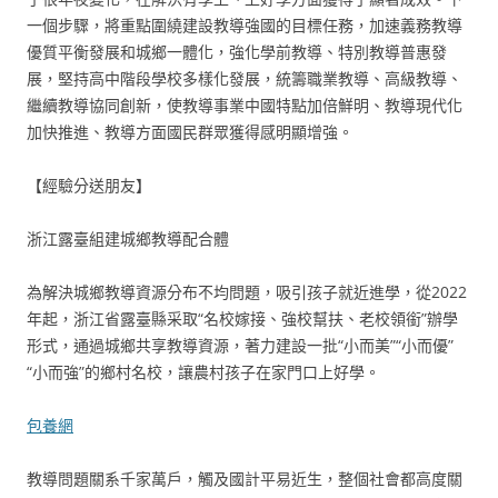
一個步驟，將重點圍繞建設教導強國的目標任務，加速義務教導
優質平衡發展和城鄉一體化，強化學前教導、特別教導普惠發
展，堅持高中階段學校多樣化發展，統籌職業教導、高級教導、
繼續教導協同創新，使教導事業中國特點加倍鮮明、教導現代化
加快推進、教導方面國民群眾獲得感明顯增強。
【經驗分送朋友】
浙江露臺組建城鄉教導配合體
為解決城鄉教導資源分布不均問題，吸引孩子就近進學，從2022
年起，浙江省露臺縣采取“名校嫁接、強校幫扶、老校領銜”辦學
形式，通過城鄉共享教導資源，著力建設一批“小而美”“小而優”
“小而強”的鄉村名校，讓農村孩子在家門口上好學。
包養網
教導問題關系千家萬戶，觸及國計平易近生，整個社會都高度關