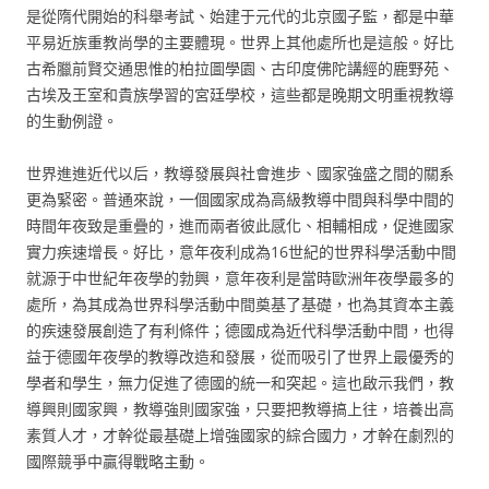
是從隋代開始的科舉考試、始建于元代的北京國子監，都是中華
平易近族重教尚學的主要體現。世界上其他處所也是這般。好比
古希臘前賢交通思惟的柏拉圖學園、古印度佛陀講經的鹿野苑、
古埃及王室和貴族學習的宮廷學校，這些都是晚期文明重視教導
的生動例證。
世界進進近代以后，教導發展與社會進步、國家強盛之間的關系
更為緊密。普通來說，一個國家成為高級教導中間與科學中間的
時間年夜致是重疊的，進而兩者彼此感化、相輔相成，促進國家
實力疾速增長。好比，意年夜利成為16世紀的世界科學活動中間
就源于中世紀年夜學的勃興，意年夜利是當時歐洲年夜學最多的
處所，為其成為世界科學活動中間奠基了基礎，也為其資本主義
的疾速發展創造了有利條件；德國成為近代科學活動中間，也得
益于德國年夜學的教導改造和發展，從而吸引了世界上最優秀的
學者和學生，無力促進了德國的統一和突起。這也啟示我們，教
導興則國家興，教導強則國家強，只要把教導搞上往，培養出高
素質人才，才幹從最基礎上增強國家的綜合國力，才幹在劇烈的
國際競爭中贏得戰略主動。