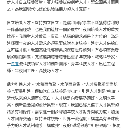
步人才自立培養質量，著力培養拔尖創新人才，聚全國英才而用
之，為我國現代化建設供給強無力的人才支撐。
自立培養人才。堅持獨立自立，是黨和國家事業不斷獲得勝利的
一條基礎經驗，也是我們這樣一個發展中年夜國培養人才的重要
途徑。我國對人才數量、質量、結構的需求都是全方位的，滿足
這樣龐年夜的人才需求必須重要依附本身培養，進步人才供給自
立可控才能。我國高級教導體系規模居世界前列，有各項事業發
展的廣闊舞臺，完整能夠培養培養出更多年夜師、戰略科學家、
一
包養
流科技領軍人才和創新團隊、青年科技人才、出色工程
師、年夜國工匠、高技巧人才。
鼎力引進人才。“水積而魚聚，木茂而鳥集。”人才集聚重要靠培
養也要靠引進，假如說自立培養是“造血”，引進人才則是“輸血”。
近代以來的人類歷史表白，人才總是向發展勢頭好、文明水平
高、創新最活躍的處所集聚。現在，我國已經具備了人才集聚的
諸多有利條件，需求進一個步驟加年夜人才對外開放力度，加強
人才國際交通，堅持全球視野、世界一流程度，構建具有全球競
爭力的人才軌制體系，構成強年夜的“磁場效應”“虹吸效應”，把更