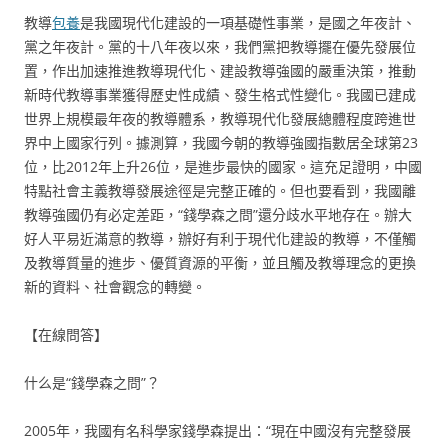
教導
包養
是我國現代化建設的一項基礎性事業，是國之年夜計、
黨之年夜計。黨的十八年夜以來，我們黨把教導擺在優先發展位
置，作出加速推進教導現代化、建設教導強國的嚴重決策，推動
新時代教導事業獲得歷史性成績、發生格式性變化。我國已建成
世界上規模最年夜的教導體系，教導現代化發展總體程度跨進世
界中上國家行列。據測算，我國今朝的教導強國指數居全球第23
位，比2012年上升26位，是進步最快的國家。這充足證明，中國
特點社會主義教導發展途徑是完整正確的。但也要看到，我國離
教導強國仍有必定差距，“錢學森之問”還分歧水平地存在。辦大
好人平易近滿意的教導，辦好有利于現代化建設的教導，不僅觸
及教導質量的進步、優質資源的平衡，並且觸及教導理念的更換
新的資料、社會觀念的轉變。
【在線問答】
什么是“錢學森之問”？
2005年，我國有名科學家錢學森提出：“現在中國沒有完整發展