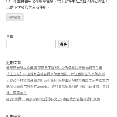
在
瀏覽器
中儲存顯示名稱、電子郵件地址及個人網站網址，
以供下次發佈留言時使用。
搜尋
搜尋
近期文章
赴印觀光疑誤食蟲卵 英國男子腦部沾染秀傳醫院勞檢38條寄生蟲
【王立斌】中國找九宮格見證書院面面觀：以江西地區的書院為例
分秒必爭與疫情森和診所減重競速 火神山病院扶植再度展示中國氣力
JIUYI俱意豪宅設計在american硅谷賣醬噴鼻餅的中國小伙被捕，曾月
進一兩萬美金
經典“轉譯”：黃庭堅的“理語”詩–文史–中國找九宮格見證作家網
近期留言