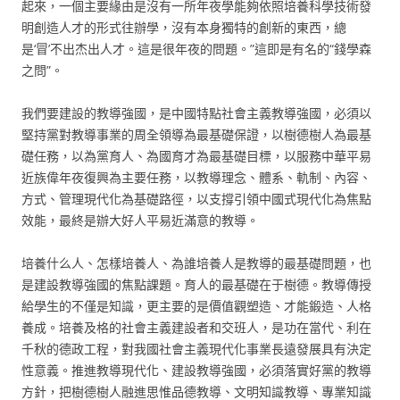
起來，一個主要緣由是沒有一所年夜學能夠依照培養科學技術發
明創造人才的形式往辦學，沒有本身獨特的創新的東西，總
是‘冒’不出杰出人才。這是很年夜的問題。”這即是有名的“錢學森
之問”。
我們要建設的教導強國，是中國特點社會主義教導強國，必須以
堅持黨對教導事業的周全領導為最基礎保證，以樹德樹人為最基
礎任務，以為黨育人、為國育才為最基礎目標，以服務中華平易
近族偉年夜復興為主要任務，以教導理念、體系、軌制、內容、
方式、管理現代化為基礎路徑，以支撐引領中國式現代化為焦點
效能，最終是辦大好人平易近滿意的教導。
培養什么人、怎樣培養人、為誰培養人是教導的最基礎問題，也
是建設教導強國的焦點課題。育人的最基礎在于樹德。教導傳授
給學生的不僅是知識，更主要的是價值觀塑造、才能鍛造、人格
養成。培養及格的社會主義建設者和交班人，是功在當代、利在
千秋的德政工程，對我國社會主義現代化事業長遠發展具有決定
性意義。推進教導現代化、建設教導強國，必須落實好黨的教導
方針，把樹德樹人融進思惟品德教導、文明知識教導、專業知識