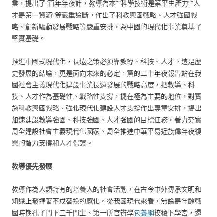
業，提出了“百年年夜計，教導為本”“科學技術是第平生產力”“人
才是第一資源”等嚴重論斷，作出了科教興國戰略、人才強國戰
略、創新驅動發展戰略等嚴重安排，為中國的現代化事業奠基了
堅實基礎。
推進中國式現代化，長遠之策必須靠教導、科技、人才。這是歷
史發展的結論，更是面向未來的必定。黨的二十年夜報告站在我
國社會主義現代化建設事業長遠發展的戰略高度，把教導、科
技、人才作為基礎性、戰略性支撐，擺在極為主要的地位，對實
施科教興國戰略、強化現代化建設人才支撐作出專章安排，提出
加速建設教導強國、科技強國、人才強國的目標任務，著力夯實
周全建設社會主義現代化國家、周全推進中華平易近族偉年夜復
興的智力支撐和人才保證。
教導優先發展
教導作為人類特有的培養人的社會活動，在古今中外傳承文明和
知識上發揮著不成替換的感化。從我國現代來看，無論是年齡戰
國時期孔子門下三千門生、第一所官辦學
包養網
校稷下學宮，還