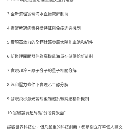
3.全新道理實現海水直接電解制氫
4.提醒新冠病毒突變特征與免疫逃逸機制
5.實現高效力的全鈣鈦礦疊層太陽能電池和組件
6.新道理開關器件為高機能海量存儲供給新計劃
7.實現超冷三原子分子的量子相關分解
8.溫和壓力條件下實現乙二醇分解
9.發現飛秒激光誘導復雜體系微納結構新機制
10.實驗證實超導態“分段費米面”
縱觀世界科技史，但凡嚴重的科技創新，都是樹立在整個人類文