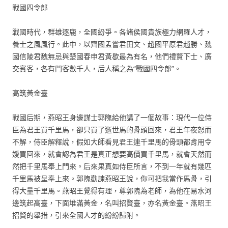
戰國四令郎
戰國時代，群雄逐鹿，全國紛爭。各諸侯國貴族極力網羅人才，
養士之風風行。此中，以齊國孟嘗君田文、趙國平原君趙勝、魏
國信陵君魏無忌與楚國春申君黃歇最為有名，他們禮賢下士、廣
交賓客，各有門客數千人，后人稱之為“戰國四令郎”。
高筑黃金臺
戰國后期，燕昭王身邊謀士郭隗給他講了一個故事：現代一位侍
臣為君王買千里馬，卻只買了逝世馬的骨頭回來，君王年夜怒而
不解，侍臣解釋說，假如大師看見君王連千里馬的骨頭都肯用令
嬡買回來，就會認為君王是真正想要高價買千里馬，就會天然而
然把千里馬奉上門來。后來果真如侍臣所言，不到一年就有幾匹
千里馬被呈奉上來。郭隗勸諫燕昭王說，你可把我當作馬骨，引
得大量千里馬。燕昭王覺得有理，尊郭隗為老師，為他在易水河
邊筑起高臺，下面堆滿黃金，名叫招賢臺，亦名黃金臺。燕昭王
招賢的舉措，引來全國人才的紛紛歸附。