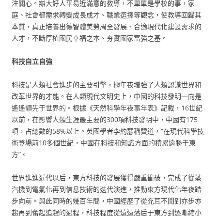
注關心。辦大好人平易近滿意的教導，不單單是學校的事，家
庭、社會都需求轉變成長成才、職業選擇等觀念，使教導回歸其
本質，真正培養出德智體美勞周全發展、合適現代化建設需求的
人才，不斷厚植國民幸福之本、夯實國家富強之基。
科技自立自強
科技是人類社會進步的主要引擎，極年夜增強了人類認識世界和
改革世界的才能。在人類現代文明史上，中國的科技發明一向是
遙遙領先于世界的。根據《天然科學年夜事年表》記載，16世紀
以前，在影響人類生涯最主要的300項科技發明中，中國有175
項，占總數的58%以上。英國學者李約瑟稱贊道，“在現代科學技
術登場前10多個世紀，中國在科技和知識方面的積累遠勝于東
方”。
世界進進近代以后，東方科技的發展獲得嚴重衝破，完成了從蒸
汽機到電氣化再到信息技術的迭代演進，推動東方現代化年夜踏
步向前。與此同時的幾百年間，中國經歷了從充耳不聞到亦步亦
趨再到奮起追趕的過程，科技程度從遠遠落后于東方到逐漸縮小