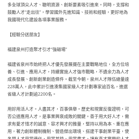
多全球頂尖人才、聰明資源、創新要素吸引進來。同時，支撐和
鼓勵人才“走出往”，學習國外先進知識、技術和經驗，更好地為
我國現代化建設各項事業服務。
【經驗分送朋友】
福建泉州打造聚才引才“強磁場”
福建省泉州市始終把人才優先發展擺在主要戰略地位，全方位培
養、引進、應用人才，持續實施人才強市戰略，不遺余力為人才
成長發展、創新創業創造條件。截至今朝，泉州人才隊伍總量達
228萬人，此中累計引進湊集國家級人才計劃專家逾百名，進選
省級人才計劃逾2200名。
用好用活人才。人盡其才，百事俱舉。歷史和現實反復證明，可
否公道應用人才，是事業興衰成敗的關鍵。善于用大好人才，需
求有愛才惜才的誠意、容才興才的雅量，堅持以用為本、重在應
用，著力創新體制機制、營造傑出環境、搭建干事創業平臺，使
各類人才用當適任、用當其時、用當盡才，讓有真才實學的人才