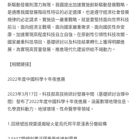
新驅動發展則潛力無限。我國提出加速實施創新驅動發展戰略，
是適應我國發展階段性特征的必定選擇，也是遵守經濟社會發展
規律的必定請求。實施這一嚴重戰略，就是要堅持面向世界科技
前沿、面向經濟主戰場、面向國家嚴重需求、面向國民性命安
康，加速實現高程度科技自立自強，在原創性引領性科技攻關、
國家嚴重科技項目、基礎研討以及科技結果轉化上獲得明顯進
展，為實現高質量發展、推進現代化建設供給不竭動力。
【相關鏈接】
2022年度中國科學十年夜進展
2023年3月17日，科技部高技術研討發展中間（基礎研討治理中
間）發布了2022年度中國科學十年夜進展，涵蓋數理地理信息、
化學資料動力、地球環境、性命醫學等領域。
1.回祿號巡視雷達揭秘火星烏托邦平原淺表分層結構
2.FAST精細刻畫活躍重復疾速射電暴