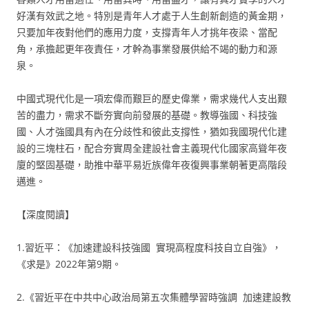
好漢有效武之地。特別是青年人才處于人生創新創造的黃金期，
只要加年夜對他們的應用力度，支撐青年人才挑年夜梁、當配
角，承擔起更年夜責任，才幹為事業發展供給不竭的動力和源
泉。
中國式現代化是一項宏偉而艱巨的歷史偉業，需求幾代人支出艱
苦的盡力，需求不斷夯實向前發展的基礎。教導強國、科技強
國、人才強國具有內在分歧性和彼此支撐性，猶如我國現代化建
設的三塊柱石，配合夯實周全建設社會主義現代化國家高聳年夜
廈的堅固基礎，助推中華平易近族偉年夜復興事業朝著更高階段
邁進。
【深度閱讀】
1.習近平：《加速建設科技強國 實現高程度科技自立自強》，
《求是》2022年第9期。
2.《習近平在中共中心政治局第五次集體學習時強調 加速建設教