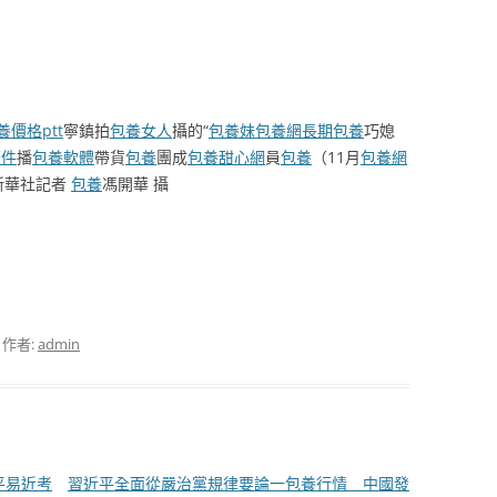
養價格ptt
寧鎮拍
包養女人
攝的“
包養妹
包養網
長期包養
巧媳
條件
播
包養軟體
帶貨
包養
團成
包養甜心網
員
包養
（11月
包養網
新華社記者
包養
馮開華 攝
，作者:
admin
平易近考
習近平全面從嚴治黨規律要論一包養行情 _ 中國發