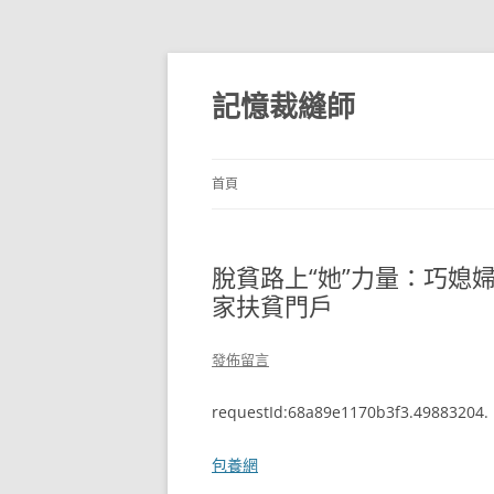
跳
至
主
記憶裁縫師
要
內
容
首頁
脫貧路上“她”力量：巧媳婦
家扶貧門戶
發佈留言
requestId:68a89e1170b3f3.49883204.
包養網