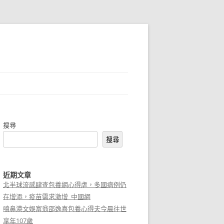
搜尋
搜尋
近期文章
北半球流感肆查包養網心得虐，多國病例仍
在增添，疫苗需求激增_中國網
噴鼻港文娛富翁邵逸喜包養心得夫今晨往世
享年107歲