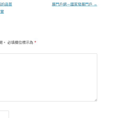
西的品質
展門戶網－國家發展門戶
→
紀實
開。
必填欄位標示為
*