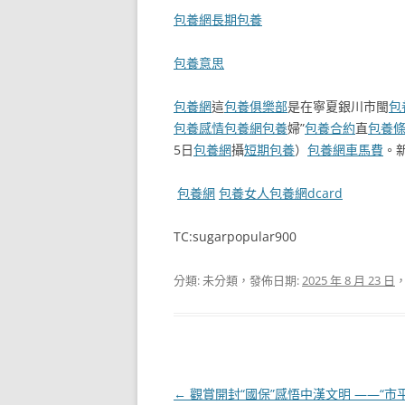
包養網
長期包養
包養意思
包養網
這
包養俱樂部
是在寧夏銀川市閩
包
包養感情
包養網
包養
婦”
包養合約
直
包養
5日
包養網
攝
短期包養
）
包養網車馬費
。
包養網
包養女人
包養網dcard
TC:sugarpopular900
分類: 未分類，發佈日期:
2025 年 8 月 23 日
文
←
觀賞開封“國保”感悟中漢文明 ——“市