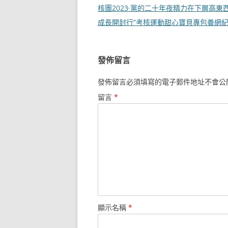
章
核團2023·黨的二十年夜精力在下層高東
導
成長開封行”考核運動甜心寶貝專包養網
覽
發佈留言
發佈留言必須填寫的電子郵件地址不會公
留言
*
顯示名稱
*