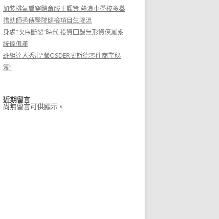
加裝排氣扇穿體育服上課等 熱浪中學校多舉
措助師秀傳醫院健檢項目生降溫
身處“次序斷裂”時代 投資回歸無形資億嵐系
統傢俱產
班組達人秀出“營OSDER奧斯德零件商業秘
笈”
近期留言
尚無留言可供顯示。