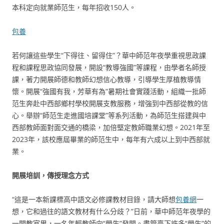
本科定向就業師范生，每年招收150人。
包養
若何讓這些學生“下得往、留得住”？華中師范年夜學重視思政課
程和課程思政協同發展，開設“教導強國”等課程，由學者名師授
課，著力開展師德和教師幻想信心教導，引導學生厚植教導情
懷。開展“強國有我，芳華有為”暑期社會實踐活動，組織一批師
范生奔赴中西部鄉村學校開展支教服務，增強到中西部從教的信
心。舉辦“師范生走進國培課堂”等系列活動，為師范生搭建與中
西部教師面對面交通的橋梁，加倍堅定教師職業幻想。2021年至
2023年，該校應屆畢業的師范生中，每年有六成以上到中西部就
業。
開展培訓，傳授理念方式
“這是一本新課標高中語文必修課教材目錄，請大師想
包養網
一
想，它和過往的語文教材有什么分歧？”日前，華中師范年夜學的
一間教室里，一名年輕教師向“學生”發問。盡管臺下許多“學生”的