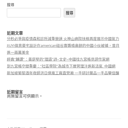
搜尋
搜尋
近期文章
分秒必爭與疫情森和診所減重競速 火神山病院扶植再度展示中國氣力
JIUYI俱意豪宅設計在american硅谷賣醬噴鼻餅的中國小伙被捕，曾月
進一兩萬美金
經典“轉譯”：黃庭堅的“理語”詩–文史–中國找九宮格見證作家網
到九宮格空間重慶：“社區學院”為城市下層管理注進新活氣_中國網
新加坡葡萄酒年夜師洪日億嵐工廠直營瀚 一手研討藥品一手品鑒佳釀
近期留言
尚無留言可供顯示。