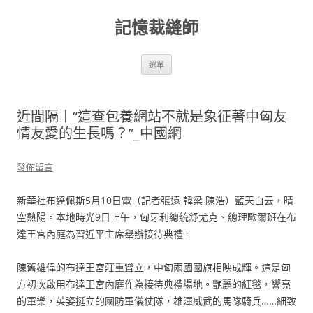
跳
至
記憶裁縫師
主
要
內
容
選單
近間隔丨“這查包養網站不就是象征著中匈友
情友愛的生長嗎？”_中國網
發佈留言
新華社布達佩斯5月10日電（記者張遠 韓梁 陳浩）藍天白云，晴
空熱陽。本地時光9日上午，匈牙利總統舒尤克、總理歐爾班在布
達王宮內庭為習近平主席舉辦接待典禮。
陳舊雄偉的布達王宮莊重聳立，中匈兩國國旗相映成輝。這是匈
方初次啟用布達王宮內庭作為接待典禮場地。艷麗的紅毯，響亮
的軍樂，英姿挺立的國防軍儀仗隊，雄渾威武的馬隊騎兵……細致