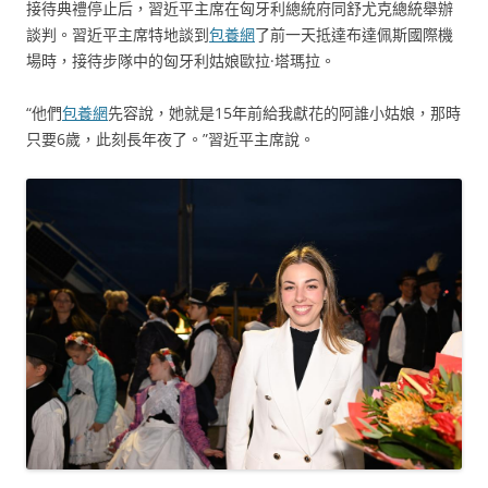
接待典禮停止后，習近平主席在匈牙利總統府同舒尤克總統舉辦
談判。習近平主席特地談到
包養網
了前一天抵達布達佩斯國際機
場時，接待步隊中的匈牙利姑娘歐拉·塔瑪拉。
“他們
包養網
先容說，她就是15年前給我獻花的阿誰小姑娘，那時
只要6歲，此刻長年夜了。”習近平主席說。