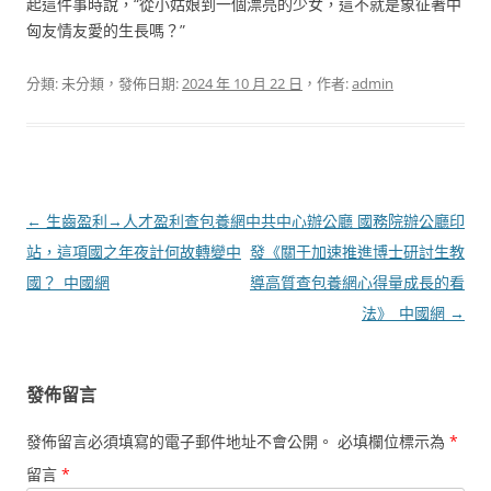
起這件事時說，“從小姑娘到一個漂亮的少女，這不就是象征著中
匈友情友愛的生長嗎？”
分類: 未分類，發佈日期:
2024 年 10 月 22 日
，作者:
admin
文
←
生齒盈利→人才盈利查包養網
中共中心辦公廳 國務院辦公廳印
章
站，這項國之年夜計何故轉變中
發《關于加速推進博士研討生教
導
國？_中國網
導高質查包養網心得量成長的看
覽
法》_中國網
→
發佈留言
發佈留言必須填寫的電子郵件地址不會公開。
必填欄位標示為
*
留言
*