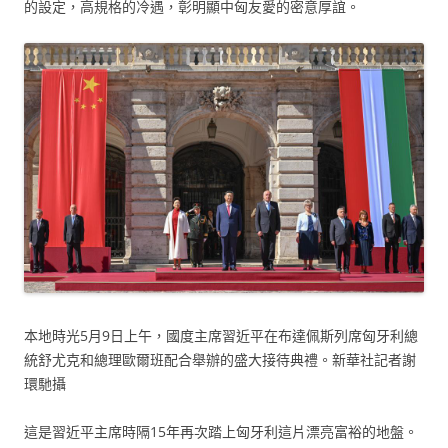
的設定，高規格的冷遇，彰明顯中匈友愛的密意厚誼。
本地時光5月9日上午，國度主席習近平在布達佩斯列席匈牙利總
統舒尤克和總理歐爾班配合舉辦的盛大接待典禮。新華社記者謝
環馳攝
這是習近平主席時隔15年再次踏上匈牙利這片漂亮富裕的地盤。