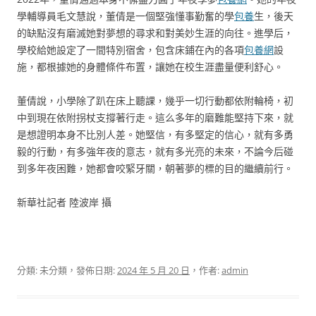
學輔導員毛文慧說，董倩是一個堅強懂事勤奮的學
包養
生，後天
的缺點沒有磨滅她對夢想的尋求和對美妙生涯的向往。進學后，
學校給她設定了一間特別宿舍，包含床鋪在內的各項
包養網
設
施，都根據她的身體條件布置，讓她在校生涯盡量便利舒心。
董倩說，小學除了趴在床上聽課，幾乎一切行動都依附輪椅，初
中到現在依附拐杖支撐著行走。這么多年的磨難能堅持下來，就
是想證明本身不比別人差。她堅信，有多堅定的信心，就有多勇
毅的行動，有多強年夜的意志，就有多光亮的未來，不論今后碰
到多年夜困難，她都會咬緊牙關，朝著夢的標的目的繼續前行。
新華社記者 陸波岸 攝
分類: 未分類，發佈日期:
2024 年 5 月 20 日
，作者:
admin