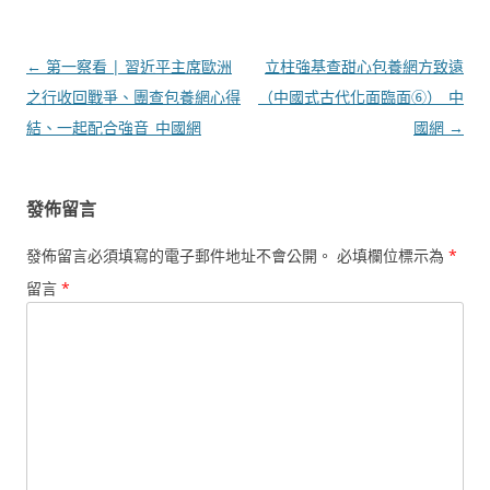
文
←
第一察看 | 習近平主席歐洲
立柱強基查甜心包養網方致遠
章
之行收回戰爭、團查包養網心得
（中國式古代化面臨面⑥）_中
導
結、一起配合強音_中國網
國網
→
覽
發佈留言
發佈留言必須填寫的電子郵件地址不會公開。
必填欄位標示為
*
留言
*