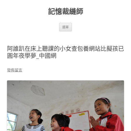
跳
至
記憶裁縫師
主
要
內
容
選單
阿誰趴在床上聽課的小女查包養網站比擬孩已
圓年夜學夢_中國網
發佈留言