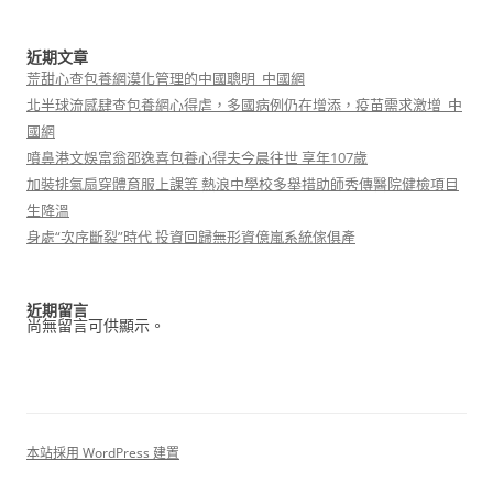
近期文章
荒甜心查包養網漠化管理的中國聰明_中國網
北半球流感肆查包養網心得虐，多國病例仍在增添，疫苗需求激增_中
國網
噴鼻港文娛富翁邵逸喜包養心得夫今晨往世 享年107歲
加裝排氣扇穿體育服上課等 熱浪中學校多舉措助師秀傳醫院健檢項目
生降溫
身處“次序斷裂”時代 投資回歸無形資億嵐系統傢俱產
近期留言
尚無留言可供顯示。
本站採用 WordPress 建置