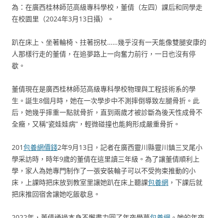
為：在廣西桂林師范高級專科學校，董倩（左四）課后和同學走
在校園里（2024年3月13日攝）。
趴在床上、坐著輪椅、拄著拐杖……幾乎沒有一天能像雙腿安康的
人那樣行走的董倩，在追夢路上一向奮力前行，一日也沒有停
歇。
董倩現在是廣西桂林師范高級專科學校物理與工程技術系的學
生。誕生8個月時，她在一次學步中不測摔倒導致左腿骨折。此
后，她幾乎摔重一點就骨折，直到兩歲才被診斷為後天性成骨不
全癥，又稱“瓷娃娃病”，輕微碰撞也能夠形成嚴重骨折。
201
包養網價錢
2年9月13日，記者在廣西靈川縣靈川鎮三叉尾小
學采訪時，時年9歲的董倩在這里讀三年級。為了讓董倩順利上
學，家人為她專門制作了一張安裝輪子可以不受拘束推動的小
床，上課時把床放到教室里讓她趴在床上聽課
包養網
，下課后就
把床推回宿舍讓她吃飯歇息。
2022年，董倩通過本身不懈盡力圓了年夜學夢
包養網
。她的年夜