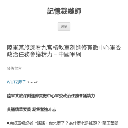
跳
至
記憶裁縫師
主
要
內
容
選單
陸軍某旅深看九宮格教室刻進修貫徹中心軍委
政治任務會議精力 – 中國軍網
發佈留言
WUTZ屋子
<!– –>
陸軍某旅深刻進修貫徹中心軍委政治任務會議精力——
貫通精華要義 凝集奮進斗志
■束縛軍報記者 “媽媽，你怎麼了？為什麼老是搖頭？”蘭玉華問