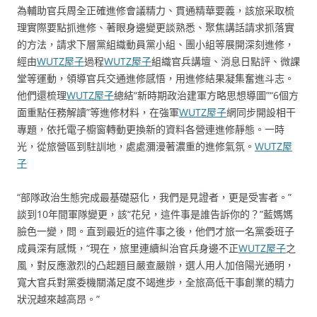
為輔助官兵周全正確進修會議精力、貫通精華要義，該旅采取梳
理實際要點抓進修、著眼身邊變更談熟悉、聚焦講話請求抓落實
的方法，請求下層黨組織動員黨小組、團小組等展開深刻進修，
經由
WUTZ屋子
過程
WUTZ屋子
組織官兵講壇、消息日點評、微課
堂等運動，領導官兵交通進修感悟，用進修結果凝集奮進斗志。
他們還梳理
WUTZ屋子
總結“新時期政治建軍方略思想導圖”“6個方
面重點任務解讀”等進修材料，在強軍
WUTZ屋子
網同步開設相干
專題，依托電子櫥窗轉動更換新的資料各營連進修靜態。一時
光，從旅營區到駐訓地，處處瀰漫著濃重的進修氣氛。
WUTZ屋
子
“部隊政治生態完成最基礎惡化，我們是見證者，更是受害者。”
談到10年間軍隊變更，該“花兒，這件事是誰告訴你的？”藍媽媽
臉色一變，問。直到最近的這件事之後，他們才旅一名黨委班子
成員深有感慨，“現在，旅里連續糾治官兵身邊不正
WUTZ屋子
之
風，對反應激烈的凸起題目嚴查嚴辦，選人用人加倍陽光通明，
寬大官兵對黨委機關滿足度不竭進步，全旅高低干事創業的精力
狀況越來越高昂。”