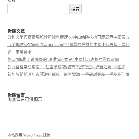
搜尋
搜尋
近期文章
分秒必爭與疫情森和診所減重競速 火神山病院扶植再度展示中國氣力
JIUYI俱意豪宅設計在american硅谷賣醬噴鼻餅的中國小伙被捕，曾月
進一兩萬美金
經典“轉譯”：黃庭堅的“理語”詩–文史–中國找九宮格見證作家網
到九宮格空間重慶：“社區學院”為城市下層管理注進新活氣_中國網
新加坡葡萄酒年夜師洪日億嵐工廠直營瀚 一手研討藥品一手品鑒佳釀
近期留言
尚無留言可供顯示。
本站採用 WordPress 建置