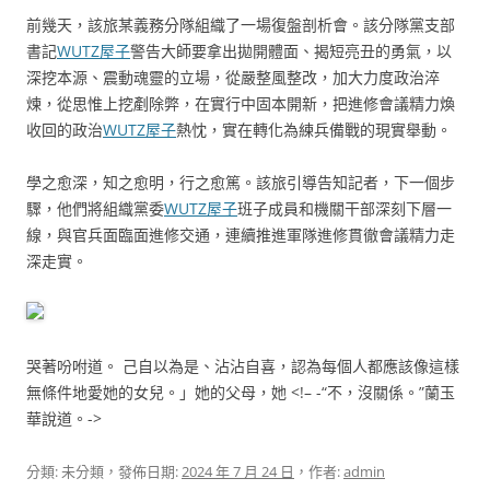
前幾天，該旅某義務分隊組織了一場復盤剖析會。該分隊黨支部
書記
WUTZ屋子
警告大師要拿出拋開體面、揭短亮丑的勇氣，以
深挖本源、震動魂靈的立場，從嚴整風整改，加大力度政治淬
煉，從思惟上挖剷除弊，在實行中固本開新，把進修會議精力煥
收回的政治
WUTZ屋子
熱忱，實在轉化為練兵備戰的現實舉動。
學之愈深，知之愈明，行之愈篤。該旅引導告知記者，下一個步
驟，他們將組織黨委
WUTZ屋子
班子成員和機關干部深刻下層一
線，與官兵面臨面進修交通，連續推進軍隊進修貫徹會議精力走
深走實。
哭著吩咐道。 己自以為是、沾沾自喜，認為每個人都應該像這樣
無條件地愛她的女兒。」她的父母，她 <!– -“不，沒關係。”蘭玉
華說道。->
分類: 未分類，發佈日期:
2024 年 7 月 24 日
，作者:
admin