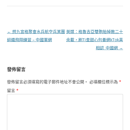
文
←
想九宮格聚會水兵航空兵某團
英媒：格魯吉亞雙胞胎掉散二十
章
組織飛翔練習 – 中國軍網
余載，刷Ti查甜心包養網kTok喜
導
相認_中國網
→
覽
發佈留言
發佈留言必須填寫的電子郵件地址不會公開。
必填欄位標示為
*
留言
*