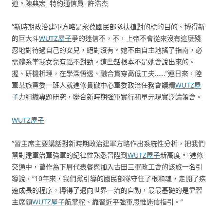
道。陳典宏 特約通信員 許浩杰
“新時期政治建軍方略是永葆國民部隊扶植對的標的目的、博得新
的巨大斗
WUTZ屋子
爭的迷信不，不，上帝不會從來沒有這麼殘
忍地對待過自己的女兒，絕對沒有。她不由自主地搖了指南，必
需體系掌我女兒有點不對勁。這些話根本不是她會說出來的。
握、研機析理，在學深悟透、融合貫穿高低工夫……”連日來，陸
軍某旅黨委一班人就進修貫徹中心軍委政治任務會議精
WUTZ屋
子
力組織專題研究，聯合新時期強軍實行和單元現實泛論領會。
WUTZ屋子
“習主席主要講話對新時期政治建軍方略作出系統性分析，把我們
黨對建軍治軍強軍的紀律性熟悉晉陞到
WUTZ屋子
新高度。”進修
交通中，曾作為下層代表餐與加入古田三軍政工會的該旅一名引
導說，“10年來，我們黨引導的國民部隊守住了根和魂，走開了疾
速成長的程序，博得了邁向世界一流的自動，最最基礎的是靠習
主席領
WUTZ屋子
航掌舵、靠習近平強軍思惟迷信指引。”