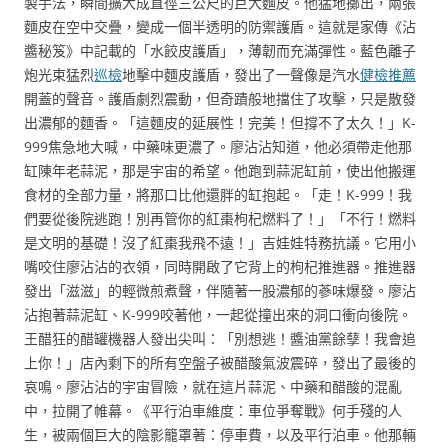
製手法，瞬間擴大成直徑三公尺的巨大麵皮。他猛地擲出，兩張
麵皮在空中交疊，變成一個半透明的防禦護盾。這就是家傳《沾
醬秘笈》中記載的「水餃皮護盾」，薄韌而充滿彈性。藍色離子
炮光束猛烈
巡檢
地擊中麵皮護盾，發出了一聲像是汽水
健檢推薦
開蓋的聲音。護盾劇烈震動，但奇蹟般地擋住了攻擊，只是散發
出濃郁的麵香。「這麵皮的延展性！完美！但撐不了太久！」K-
999焦急地大喊，中藥味更濃了。廖沾沾知道，他必須帶走他那
缸陳年老蒜泥，那是宇宙的希望。他跑到蒜泥缸前，使出他搬運
食材的全部力量，將那口比他還胖的缸抱起。「走！K-999！我
們要從後院逃跑！別再管你的紅棗枸杞燃料了！」「不行！燃料
是文明的基礎！沒了紅棗我飛不遠！」吉娃娃特務抗議。它用小
嘴咬住廖沾沾的衣領，同時開啟了它背上的枸杞推進器。推進器
發出「滋滋」的輕微煎煮聲，伴隨著一股濃郁的蔘味爆發。廖沾
沾抱著蒜泥缸、K-999咬著他，一起從撞出來的洞口衝向後院。
王醋狂的醋罐機器人發出尖叫：「別想逃！醬油黨餘孽！我會追
上你！」店內剩下的所有空盤子被醋酸氣波震碎，發出了最後的
哀鳴。廖沾沾的宇宙冒險，就在這片蒜泥、中藥和醋酸的混亂
中，拉開了帷幕。《平行泊車維度：車位爭奪戰》何手殘的人
生，被兩個巨大的陰影籠罩著：停車費，以及平行泊車。他那輛