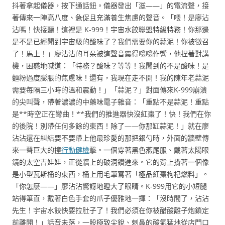
抖著拿起儀器，按下通話鈕。儀器發出「滋——」的電流聲，接
著傳來一陣高八度、急促且充滿養生焦慮的聲音。「喂！是廖沾
沾嗎！快接聽！這裡是 K-999！宇宙水餃聯盟特級特務！你那邊
是不是已經聞到宇宙級的酸味了？我們需要你的蒜泥！你被徵召
了！馬上！」廖沾沾的耳朵被這聲音震得嗡嗡作響，他捏著對講
機，困惑地喊道：「特務？酸味？等等！我聞到的不是酸味！是
麵粉過度膨脹的焦慮味！還有，我現在走不開！我的陳年老蒜泥
需要每隔三小時的溫和震動！」「蒜泥？」對面傳來K-999崩潰
的尖叫聲，帶著濃濃的中藥味電子雜音：「重點不是蒜泥！重點
是**時空正在彎曲！**我們的推進器快沒紅棗了！快！我們在你
的後院！別帶任何多餘的東西！除了——你那缸蒜泥！」就在廖
沾沾還在糾結要不要帶上他最珍愛的那把銀勺時，外面的牆壁傳
來一聲巨大的撞
行動健檢
擊。一個穿著黑色燕尾服、戴著太陽眼
鏡的太空吉娃娃，正從牆上的破洞鑽進來。它的背上揹著一個像
是小型瓦斯桶的東西，桶上用毛筆寫著「極品紅棗枸杞燃料」。
「你怎麼——」廖沾沾驚訝地瞪大了眼睛。K-999用它的小短腿
站得筆直，戴著白色手套的爪子優雅地一揮：「沒時間了，沾沾
先生！宇宙水餃快要拉肚子了！我們必須在你被醋酸離子炮鎖定
前離開！」話音未落，一股極致尖銳、刺鼻的酸氣猛地從店門口