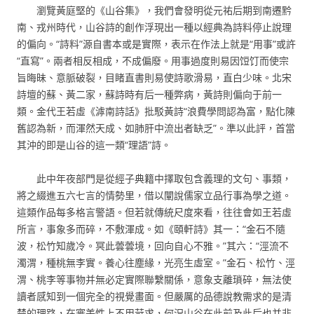
瀏覽黃庭堅的《山谷集》，我們會發明從元祐后期到南遷黔
南、戎州時代，山谷詩的創作浮現出一種以經典為詩料停止說理
的偏向。“詩料”源自書本或是實際，表示在作法上就是“用事”或許
“直寫”。兩者相反相成，不成偏廢。用事過度則易因饾饤而使宗
旨晦昧、意脈破裂，目睹直書則易使詩歌滑易，直白少味。北宋
詩壇的蘇、黃二家，蘇詩時有后一種弊病，黃詩則偏向于前一
類。金代王若虛《滹南詩話》批駁黃詩“浪費學問認為富，點化陳
舊認為新，而渾然天成、如肺肝中流出者缺乏”。準以此評，首當
其沖的即是山谷的這一類“理語”詩。
此中年夜部門是從經子典籍中擇取包含義理的文句、事類，
將之綴進五六七言的情勢里，借以闡說儒家立品行事為學之道。
這類作品每多格言警語。但若就傳統尺度來看，往往會如王若虛
所言，事象多而碎，不敷渾成。如《頤軒詩》其一：“金石不隨
波，松竹知歲冷。冥此蕓蕓境，回向自心不雅。”其六：“涇流不
濁渭，種桃無李實。養心往塵緣，光亮生虛室。”金石、松竹、涇
渭、桃李等事物并無必定實際聯繫關係，意象支離瑣碎，無法使
讀者感知到一個完全的視覺畫面。但嚴厲的品德說教需求的是清
楚的理路，在審美性上不用苛求，何況山谷在此前及此后也并非