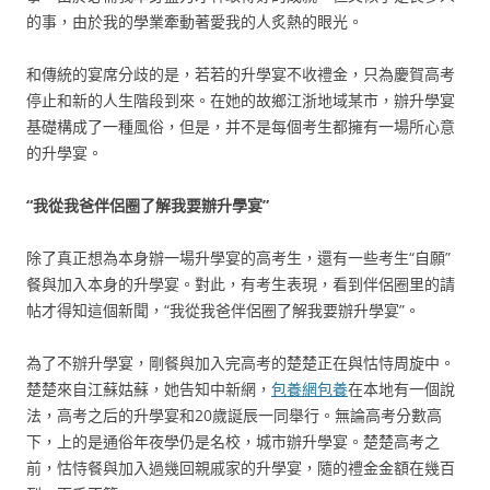
的事，由於我的學業牽動著愛我的人炙熱的眼光。
和傳統的宴席分歧的是，若若的升學宴不收禮金，只為慶賀高考
停止和新的人生階段到來。在她的故鄉江浙地域某市，辦升學宴
基礎構成了一種風俗，但是，并不是每個考生都擁有一場所心意
的升學宴。
“我從我爸伴侶圈了解我要辦升學宴”
除了真正想為本身辦一場升學宴的高考生，還有一些考生“自願”
餐與加入本身的升學宴。對此，有考生表現，看到伴侶圈里的請
帖才得知這個新聞，“我從我爸伴侶圈了解我要辦升學宴”。
為了不辦升學宴，剛餐與加入完高考的楚楚正在與怙恃周旋中。
楚楚來自江蘇姑蘇，她告知中新網，
包養網
包養
在本地有一個說
法，高考之后的升學宴和20歲誕辰一同舉行。無論高考分數高
下，上的是通俗年夜學仍是名校，城市辦升學宴。楚楚高考之
前，怙恃餐與加入過幾回親戚家的升學宴，隨的禮金金額在幾百