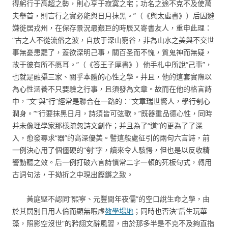
得躬行于高超之勢，則心亨于寂寞之宅；功名之途不克不及使萬
夫舉首，則言行之實必能與日月抹黑。”（《與太虛書》）后因避
嫌徙居戎州，在保存景況最艱巨的時辰又寄書友人，重申此理：
“古之人不從流俗之波，自放于深山窮谷，非為山水之美與不交世
事無憂患罷了，蓋欲深明己事，關百圣而不愧，質鬼神而無疑，
故于彼有所不愿耳。”（《答王子厚書》）他手札中所說“己事”，
也就是融攝三家、關乎本體的心性之學。并且，他的這套實際以
為心性涵養不只要驗之行事，且須發為文章。故而在他的格言詩
中，“文”與“行”經常是聯合在一路的：“文章瑞世驚人，學行刳心
潤身。”“行要抹黑日月，詩須皆可弦歌。”既器重品德心性，同時
并未像理學家那樣疏忽詩文創作；并且為了“道”的更為了了深
入，愈發尋求“器”的高深優美。譬這般處征引的兩句六言詩，前
一例決心用了個僵硬的“刳”字，讀來令人駭愕，但也是以反收精
警動聽之效。后一例打破六言詩慣常二字一頓的死板句式，轉用
古詞句法，于拗折之中現出鏗鏘之致。
黃庭堅不認同“熙寧、元豐間年夜儒”的空口說生命之學，由
於其闊別日用人倫而顯無暇虛
教學場地
；同時也否決“后生玩華
藻，照影空沒世”的矜詡文辭風習，由於那多半是不克不及夠直指