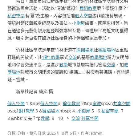
當日，重慶市兩江新區年夜竹林街道竹林社區學院舉行文明
藝術游園會活動。活動以“清涼“驚訝什
舞蹈教室
麼？懷疑什麼？”
私密空間
‘藝’夏”為主題，內容包括雕
個人空間
漆非遺技藝展現、
傳統射箭技藝親身經歷以及書法、
小樹屋
繪畫、國際象棋等，旨
在通過多元藝術親身經歷增強鄰里互動，晉陞居平易近文明獲得
感，吸引近百名在臨近社區棲身的小伴侶和家長參加。
竹林社區學院是年夜竹林街道在
瑜伽場地
社
舞蹈場地
區重點
打造的開放式、共
1對1教學
享式
交流
的基層
教學場地
精力文明陣
地和學習交通平臺，是進步
教學
城市基層精細化管理
交流
、加
教
學場地
強城市文明建設的實踐和“媽媽……”裴奕看著媽媽，有些遲
疑。嘗試。
新華社記者 唐奕 攝
個人空間
1 &nbs
個人空間
p;
瑜伽教室
2&nb
家教
sp;&n
共享空間
bsp;
1對1教學
3 &
舞蹈場地
nbsp; 4
小樹屋
5 6
私密空間
7
8 &nbs“丈夫？”p
教學
; 9 10 >
交流
共享空間
分類:
分數
，發佈日期:
2026 年 8 月 6 日
，作者:
admin