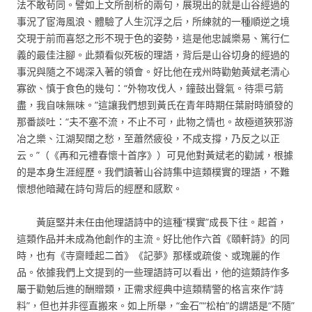
法不敢茍同。譬如上文所剖析的兩句，展現出的就是山谷經過的
事況了宦海風浪、體驗了人生沉浮之后，所練就的一種順逆之境
交現于前而喜怒之形不現于色的姿勢，這是他忠誠樂易、篤行仁
義的最佳注腳。此類看似死板的理語，背后是山谷切身的經過的
事況與隨之不竭深入著的領會。好比他在戎州時勸勉黃斌老清心
寡欲、慎于食色的幾句：“外物攻伐人，鐘鼓出聲氣。待渠弓箭
盡，我自味無味。”這讓我們想到黃氏在青年時期任葉尉時頒發的
那番談吐：“夫不塞不流，不止不可，此物之情也。故極道狹邪游
冶之樂、江湖契闊之愁，至蕭然疲役，不成支撐，乃反之以正
云。”（《再和元禮春懷十首序》）可見他對黃斌老的勸誡，根據
的是本身生涯經歷。我們讀著山谷詩集中這類樸實的理語，不難
懷想他暗藏在詩句背后的經歷和感歎。
黃庭堅并未任由他理語詩中的這種“樸實”成長下往。起首，
這類作品并未成為他創作的主流。好比他作六首《頤軒詩》的同
時，也有《寺齋睡起二首》《記夢》那樣或疏俊、或瑰麗的作
品。依據我們上文提到的一些理語詩可以看出，他的這類詩作多
屬于勸勉后進的酬贈類，正需求經典中這類精警的格言來作“詩
料”，但也并非徑直搬來。如上所舉，“金石”“松柏”的謂語是“不隨”