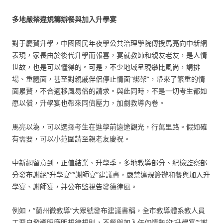
多地嚴禁違規籌辦餐與加入升學宴
對于慶賀升學，中國國民年夜學公共治理學院傳授馬亮向中新網
表現，家長由於後代升學而報喜，宴就教師和親友老友，是人情
世故，也是可以懂得的。可是，不少地域呈現攀比風尚，講排
場、重體面，甚至對親戚伴侶停止情面“綁架”，帶來了繁重的情
面累贅，不合適移風易俗的請求。與此同時，不是一切考生都如
愿以償，升學宴也帶來同儕壓力，加劇教導內卷。
馬亮以為，可以選擇考生在進學前遠途觀光，行萬里路。假如確
有需要，可以小范圍請至親老友慶祝。
中新網留意到，正值結業、升學季，多地教導部分、紀檢監察部
分發布謝絕“升學宴”“謝師宴”建議書，嚴禁違規籌辦和餐與加入升
學宴、謝師宴，并公布監視告發德律風。
例如，“蘭州微教導”大眾號發布建議書稱，全市教導體系教人員
工要自發遵照廉明規律規則，不餐與加入任何情勢的“升學宴”“謝