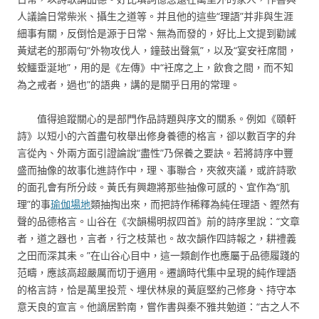
人議論日常柴米、攝生之道等。并且他的這些“理語”并非與生涯
細事有關，反倒恰是源于日常、無為而發的，好比上文提到勸誡
黃斌老的那兩句“外物攻伐人，鐘鼓出聲氣”，以及“宴安衽席間，
蛟鱷垂涎地”，用的是《左傳》中“衽席之上，飲食之間，而不知
為之戒者，過也”的語典，講的是關乎日用的常理。
值得追蹤關心的是部門作品詩題與序文的關系。例如《頤軒
詩》以短小的六首盡句枚舉出修身養德的格言，卻以數百字的弁
言從內、外兩方面引證論說“盡性”乃保養之要訣。若將詩序中豐
盛而抽像的故事化進詩作中，理、事聯合，夾敘夾議，或許詩歌
的面孔會有所分歧。黃氏有興趣將那些抽像可感的、宜作為“肌
理”的事
瑜伽場地
類抽掏出來，而把詩作稀釋為純任理語、鏗然有
聲的品德格言。山谷在《次韻楊明叔四首》前的詩序里說：“文章
者，道之器也，言者，行之枝葉也。故次韻作四詩報之，耕禮義
之田而深其耒。”在山谷心目中，這一類創作也應屬于品德履踐的
范疇，應該高超嚴厲而切于適用。遷謫時代集中呈現的純作理語
的格言詩，恰是萬里投荒、埋伏林泉的黃庭堅約己修身、持守本
意天良的宣言。他謫居黔南，嘗作書與秦不雅共勉道：“古之人不