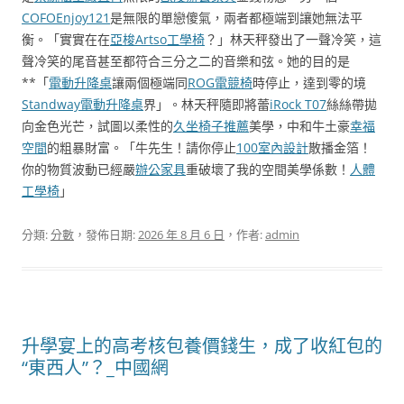
COFO
Enjoy121
是無限的單戀傻氣，兩者都極端到讓她無法平
衡。「實實在在
亞梭Artso工學椅
？」林天秤發出了一聲冷笑，這
聲冷笑的尾音甚至都符合三分之二的音樂和弦。她的目的是
**「
電動升降桌
讓兩個極端同
ROG電競椅
時停止，達到零的境
Standway電動升降桌
界」。林天秤隨即將蕾
iRock T07
絲絲帶拋
向金色光芒，試圖以柔性的
久坐椅子推薦
美學，中和牛土豪
幸福
空間
的粗暴財富。「牛先生！請你停止
100室內設計
散播金箔！
你的物質波動已經嚴
辦公家具
重破壞了我的空間美學係數！
人體
工學椅
」
分類:
分數
，發佈日期:
2026 年 8 月 6 日
，作者:
admin
升學宴上的高考核包養價錢生，成了收紅包的
“東西人”？_中國網