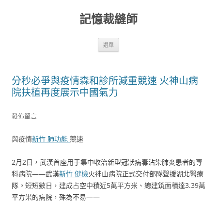
跳
至
記憶裁縫師
主
要
內
容
選單
分秒必爭與疫情森和診所減重競速 火神山病
院扶植再度展示中國氣力
發佈留言
與疫情
新竹 肺功能
競速
2月2日，武漢首座用于集中收治新型冠狀病毒沾染肺炎患者的專
科病院——武漢
新竹 健檢
火神山病院正式交付部隊聲援湖北醫療
隊。短短數日，建成占空中積近5萬平方米、總建筑面積達3.39萬
平方米的病院，殊為不易——