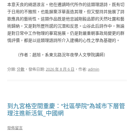
本意天良的綺語浪言。他在遷謫時代所作的這類理語詩，既有切
于日用的不雅照，也能摒棄浮華直造其理，但又堅持并施展了詩
歌應具的藝術性。這類作品既是他忠誠剛毅品節的天然吐露和藝
術歸納，又是對所歷所感的沉潛和反思。山谷此后詩作中，無論
是對日常中工作物理的摹寫施展，仍是對嚴重朝事政局變更的群
情評價，都是以這類理語詩所介入建構的心性之學為基礎的。
（作者：趙旭，系東北路況年夜學人文學院講師）
分類:
分數
，發佈日期:
2026 年 8 月 6 日
，作者:
admin
到九宮格空間重慶：“社區學院”為城市下層管
理注進新活氣_中國網
發佈留言