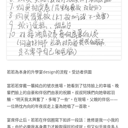
若若為本身的升學宴design的流程。受訪者供圖
當若若穿戴一襲純白的號衣進場，她看到了怙恃臉上的幸福、晚
輩們臉上的自豪和伴侶們由衷的祝願。叔叔阿姨們向她舉起羽
觴，“明天我太興奮了，多喝了一些”。在現場，父親的伴侶——
一位熱忱內向的年夜叔走上臺為她唱了一首歌。
宴席停止后，若若在伴侶圈寫下如許一段話：進修是我一小我的
事，由於必需我本身盡力才幹取得好的成就，但又似乎是良多人