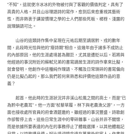
“不知”，這就使冷冰冰的外物被付與了客觀的價值判定，具有了
高貴的人格。并且山谷理語詩的寫作，愈到后來愈重視其藝術
性，而非熱衷于講習慣理之學的士人們那些死板、槎枒、淺露的
說理韻語可比。
山谷的這類詩作集中呈現在元祐后期至謫居黔、戎的數年
間，此段時光恰與他的“廢詩期”相合。這幾年由于諸多不成防止
的內部原因，他的生涯處境甚為艱巨，尤其是遭貶以后。若將與
他經過的事況附近的蘇軾兄弟的書寫謫居生涯的詩作拿來比擬，
就會發明，他創作中這種純作理語、不觸及日常瑣碎的書寫偏向
仍是比擬凸起的。那么我們若何來熟悉和評價他這類作品的意
義？
起首，他此時的生涯狀況并非溪山松風之間的高士，而是“已
為黔中老農耳”。他一方面“杖藜草履，林下與老農漁父游”，一方
面也接收處所官員的府會酒筵邀約。雖經過的事況豐盛，詩歌創
作卻暫停上去。這些日常生涯中的零碎雜事，山谷并非不關懷，
而是依據所要表達的內在的事務停止了體裁選擇，以其他體裁記
日常，以詩歌講品德。好比填詞憶念遠在萬里外的家人，作書與