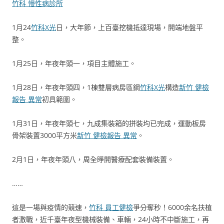
竹科 慢性病診所
1月24
竹科X光
日，大年節，上百臺挖機抵達現場，開端地盤平
整。
1月25日，年夜年頭一，項目主體施工。
1月28日，年夜年頭四，1棟雙層病房區鋼
竹科X光
構造
新竹 健檢
報告 異常
初具範圍。
1月31日，年夜年頭七，九成集裝箱的拼裝均已完成，運動板房
骨架裝置3000平方米
新竹 健檢報告 異常
。
2月1日，年夜年頭八，周全睜開醫療配套裝備裝置。
……
這是一場與疫情的競速，
竹科 員工健檢
爭分奪秒！6000余名扶植
者激戰，近千臺年夜型機械裝備、車輛，24小時不中斷施工，再