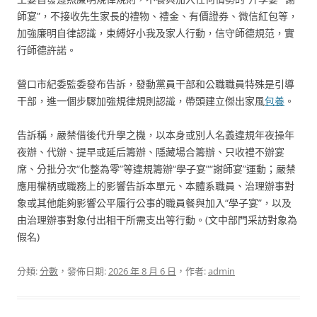
師宴”，不接收先生家長的禮物、禮金、有價證券、微信紅包等，
加強廉明自律認識，束縛好小我及家人行動，信守師德規范，實
行師德許諾。
營口市紀委監委發布告訴，發動黨員干部和公職職員特殊是引導
干部，進一個步驟加強規律規則認識，帶頭建立傑出家風
包養
。
告訴稱，嚴禁借後代升學之機，以本身或別人名義違規年夜操年
夜辦、代辦、提早或延后籌辦、隱藏場合籌辦、只收禮不辦宴
席、分批分次“化整為零”等違規籌辦“學子宴”“謝師宴”運動；嚴禁
應用權柄或職務上的影響告訴本單元、本體系職員、治理辦事對
象或其他能夠影響公平履行公事的職員餐與加入“學子宴”，以及
由治理辦事對象付出相干所需支出等行動。(文中部門采訪對象為
假名)
分類:
分數
，發佈日期:
2026 年 8 月 6 日
，作者:
admin