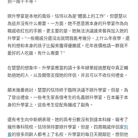
到一兩千不等。
辦升學宴是本地的風俗，怙恃以為是“體面上的工作”，但楚楚以
為這并沒有什么需要。一方面，她不愿意將本身的升學宴作為向
親戚收紅包的手腕，更主要的是，她無法決議誰來餐與加入她的
升學宴。“一些親戚分還沒出就問我能考幾分、上什么年夜學，還
有的想和本身的孩子比擬來獲得優勝感。花年夜價格請一群我不
愛好的人吃飯，有什么需要？”
在楚楚的想象中，升學宴應當約請十多年肄業經過歷程中真正輔
助過她的人，以及關懷支撐她的伴侶，并且可以不收任何禮金。
顛末幾番商討，楚楚的怙恃終于臨時決議不辦升學宴。但是，為
了發出禮金，一些考生家長借考生的名義辦升學宴，在本屬于本
身的升學宴上，這些考生從配角釀成了副角。
還有考生向中新網表現，她的高考分數沒有到達本科線，報考了
幾所專科院校。怙恃保持要辦升學宴，但是，四周親戚伴侶家
包
養
的很多同齡人都考上了名校，升學宴的每日天期鄰近，想到他