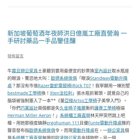
新加坡葡萄酒年夜師洪日億嵐工廠直營瀚 一
手研討藥品一手品鑒佳釀
發佈留言
牛
震旦辦公家具
土豪聽到要用最便宜的鈔票換
室內設計
取水瓶座
的眼淚，驚恐地大叫：
歐德系統傢俱
「眼淚
Standway電動升降
桌
？那沒有市值
Razer雷蛇電競椅
iRock T07
！我寧願用一棟別墅
bestmade工學椅
換！
Xten法拉利
」張水瓶抓著頭，感覺自己的
腦袋被強制塞入了一本**《量
亞梭Artso工學椅
子美學入門》。
「你們
巧寓設計
兩個都是失
久坐椅子推薦
衡的
護脊工學椅
極端
Herman Miller Aeron
！」
系統櫃工廠直營
林天秤突然跳上吧
檯，用她那極度鎮靜
ergohuman 111
且優
Funte電動升降桌
雅的
聲音發布指
歐德系統傢俱
令。而現
電動升降桌
在，一
辦公家具
個
是
系統櫃工廠直營
無限的
歐凌辦公家具
金錢物慾，另一個