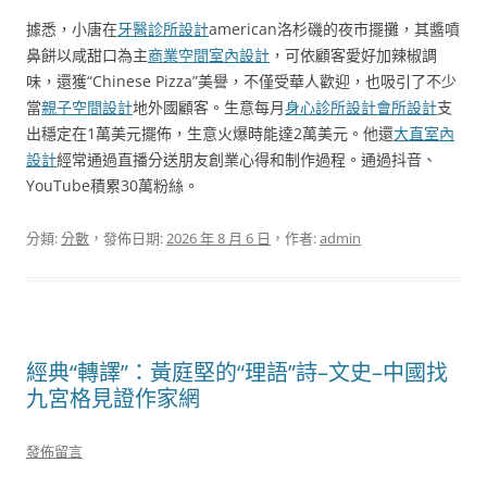
據悉，小唐在
牙醫診所設計
american洛杉磯的夜市擺攤，其醬噴
鼻餅以咸甜口為主
商業空間室內設計
，可依顧客愛好加辣椒調
味，還獲“Chinese Pizza”美譽，不僅受華人歡迎，也吸引了不少
當
親子空間設計
地外國顧客。生意每月
身心診所設計
會所設計
支
出穩定在1萬美元擺佈，生意火爆時能達2萬美元。他還
大直室內
設計
經常通過直播分送朋友創業心得和制作過程。通過抖音、
YouTube積累30萬粉絲。
分類:
分數
，發佈日期:
2026 年 8 月 6 日
，作者:
admin
經典“轉譯”：黃庭堅的“理語”詩–文史–中國找
九宮格見證作家網
發佈留言