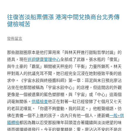
往復峇淡船票價漲 港灣中間兌換商台北秀傳
健檢喊苦
發佈留言
那些甜甜圈原本是他打算用來「與林天秤進行甜點哲學討論」的
道具，現在
巡迴健康管理中心
全部成了武器。張水瓶的「傻氣」
與牛土豪的「霸氣」瞬間被天秤座的「平衡」力量所鎖死。林天
秤對兩人的抗議充耳不聞，她已經完全沉浸在她對極致平衡的追
求中。《宇宙水餃與終極醬料師》第一章：蒜泥與末日預兆廖沾
沾坐在他那間被稱為「宇宙水餃中心」的店裡，但這間店的外觀
更像是一個被遺棄的藍色塑膠棚，與「宇宙」或「中心」這兩個
詞毫無關係。
供膳檢查
他正在對著一缸已經發酵了七個月又七天
的老蒜泥嘆氣。「你還不夠靈動，我的蒜泥。」他輕聲細語，彷
彿在責備一個不上進的孩子。店內只有他一個人，連蒼蠅
一般+供
膳體檢
都因為難以忍受那股陳年蒜頭混合著鐵鏽與淡淡絕望的味
道而選擇繞道飛行。今天的營業額是：零。廖沾沾不安的不是店