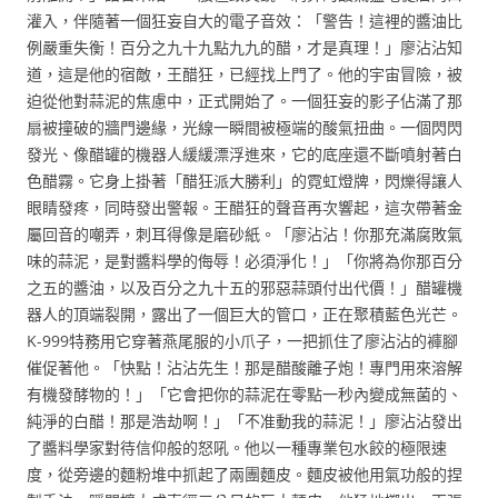
灌入，伴隨著一個狂妄自大的電子音效：「警告！這裡的醬油比
例嚴重失衡！百分之九十九點九九的醋，才是真理！」廖沾沾知
道，這是他的宿敵，王醋狂，已經找上門了。他的宇宙冒險，被
迫從他對蒜泥的焦慮中，正式開始了。一個狂妄的影子佔滿了那
扇被撞破的牆門邊緣，光線一瞬間被極端的酸氣扭曲。一個閃閃
發光、像醋罐的機器人緩緩漂浮進來，它的底座還不斷噴射著白
色醋霧。它身上掛著「醋狂派大勝利」的霓虹燈牌，閃爍得讓人
眼睛發疼，同時發出警報。王醋狂的聲音再次響起，這次帶著金
屬回音的嘲弄，刺耳得像是磨砂紙。「廖沾沾！你那充滿腐敗氣
味的蒜泥，是對醬料學的侮辱！必須淨化！」「你將為你那百分
之五的醬油，以及百分之九十五的邪惡蒜頭付出代價！」醋罐機
器人的頂端裂開，露出了一個巨大的管口，正在聚積藍色光芒。
K-999特務用它穿著燕尾服的小爪子，一把抓住了廖沾沾的褲腳
催促著他。「快點！沾沾先生！那是醋酸離子炮！專門用來溶解
有機發酵物的！」「它會把你的蒜泥在零點一秒內變成無菌的、
純淨的白醋！那是浩劫啊！」「不准動我的蒜泥！」廖沾沾發出
了醬料學家對待信仰般的怒吼。他以一種專業包水餃的極限速
度，從旁邊的麵粉堆中抓起了兩團麵皮。麵皮被他用氣功般的捏