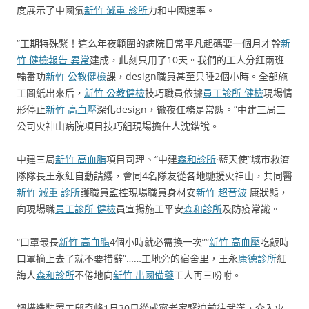
度展示了中國氣
新竹 減重 診所
力和中國速率。
“工期特殊緊！這么年夜範圍的病院日常平凡起碼要一個月才幹
新
竹 健檢報告 異常
建成，此刻只用了10天。我們的工人分紅兩班
輪番功
新竹 公教健檢
課，design職員甚至只睡2個小時。全部施
工圖紙出來后，
新竹 公教健檢
技巧職員依據
員工診所 健檢
現場情
形停止
新竹 高血壓
深化design，徹夜任務是常態。”中建三局三
公司火神山病院項目技巧組現場擔任人沈鍇說。
中建三局
新竹 高血脂
項目司理、“中建
森和診所
·藍天使”城市救濟
隊隊長王永紅自動請纓，會同4名隊友從各地馳援火神山，共同醫
新竹 減重 診所
護職員監控現場職員身材安
新竹 超音波
康狀態，
向現場職
員工診所 健檢
員宣揚施工平安
森和診所
及防疫常識。
“口罩最長
新竹 高血脂
4個小時就必需換一次”“
新竹 高血壓
吃飯時
口罩摘上去了就不要措辭”……工地旁的宿舍里，王永
康德診所
紅
誨人
森和診所
不倦地向
新竹 出國備藥
工人再三吩咐。
鋼構造裝置工邱奇峰1月30日從咸寧老家緊迫前往武漢，介入火