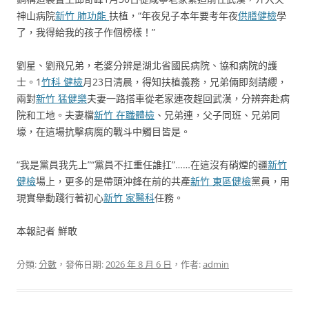
神山病院
新竹 肺功能
扶植，“年夜兒子本年要考年夜
供膳健檢
學
了，我得給我的孩子作個榜樣！”
劉星、劉飛兄弟，老婆分辨是湖北省國民病院、協和病院的護
士。1
竹科 健檢
月23日清晨，得知扶植義務，兄弟倆即刻請纓，
兩對
新竹 猛健樂
夫妻一路搭車從老家連夜趕回武漢，分辨奔赴病
院和工地。夫妻檔
新竹 在職體檢
、兄弟連，父子同班、兄弟同
壕，在這場抗擊病魔的戰斗中觸目皆是。
“我是黨員我先上”“黨員不扛重任誰扛”……在這沒有硝煙的疆
新竹
健檢
場上，更多的是帶頭沖鋒在前的共產
新竹 東區健檢
黨員，用
現實舉動踐行著初心
新竹 家醫科
任務。
本報記者 鮮敢
分類:
分數
，發佈日期:
2026 年 8 月 6 日
，作者:
admin