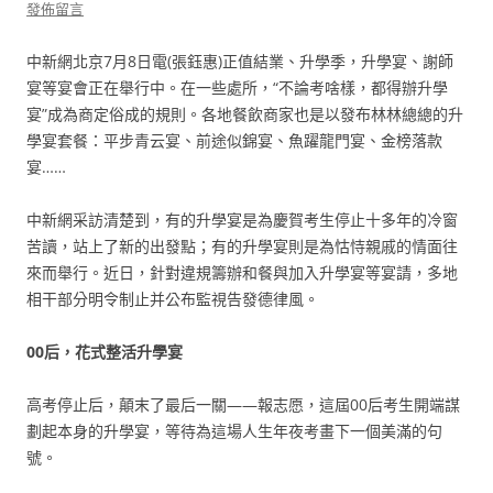
發佈留言
中新網北京7月8日電(張鈺惠)正值結業、升學季，升學宴、謝師
宴等宴會正在舉行中。在一些處所，“不論考啥樣，都得辦升學
宴”成為商定俗成的規則。各地餐飲商家也是以發布林林總總的升
學宴套餐：平步青云宴、前途似錦宴、魚躍龍門宴、金榜落款
宴……
中新網采訪清楚到，有的升學宴是為慶賀考生停止十多年的冷窗
苦讀，站上了新的出發點；有的升學宴則是為怙恃親戚的情面往
來而舉行。近日，針對違規籌辦和餐與加入升學宴等宴請，多地
相干部分明令制止并公布監視告發德律風。
00后，花式整活升學宴
高考停止后，顛末了最后一關——報志愿，這屆00后考生開端謀
劃起本身的升學宴，等待為這場人生年夜考畫下一個美滿的句
號。