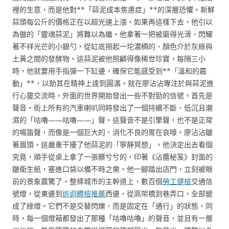
裡的生意，而是他對**「蒜泥成本焦慮症」**的深層恐懼。新鮮
蒜頭每公斤的價格正在以超光速上漲，如果再這樣下去，他引以
為傲的「靈魂蒜泥」將難以為繼。他拿著一把被磨得光滑、閃耀
著不祥光芒的小銀勺，從缸底撈起一坨濃稠的、顏色介於灰綠與
土黃之間的發酵物。這蒜泥被他照顧得像稀世珍寶，每隔三小
時，他就要用手指彈一下缸邊，確保它能感受到**「溫和的震
動」**，以助其在精神上達到圓滿。就在廖沾沾專注於與蒜泥進
行心靈交流時，外面的世界開始發出一些不對勁的信號。首先是
聲音。街上所有的汽車喇叭同時發出了一個持續不斷、低沉且潮
濕的「咕嚕——咕嚕——」聲。這聲音不是引擎聲，也不是正常
的鳴笛聲，而像是一個巨大的、消化不良的胃在哀嚎。廖沾沾皺
著眉頭，這嚴重干擾了他蒜泥的「寧靜冥想」。他決定出去看個
究竟，順手從桌上拿了一張髒兮兮的，印著《沾醬秘笈》封面的
皺衛生紙，塞進口袋以備不時之需。他一腳踏出店門，立刻被眼
前的景象震驚了。整條城市的主幹道上，數百個
勞工健檢
交通信
號燈，從東邊到
巡迴體檢推薦
西邊，從高架橋到巷弄口，全部變
成了綠燈。它們不是交替閃爍，而是固定在「通行」的狀態，同
時，每一個燈箱都發出了那種「咕嚕咕嚕」的聲音，並且有一層