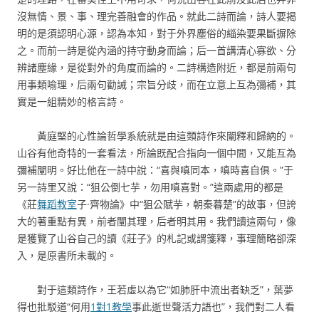
沒無情、景、事、理完善融會的作品。就此二詩而論，詩人要揭
明的是須認明心源，認為本知，對于外界塵俗的緇染要果斷摒除
之。而前一詩是從內涵的持守動身而論；后一首講清心寡欲、分
辨諸塵緣，是從對外的角度而論的。二詩構造附近，都是前兩句
用事類喻理，后兩句勸誡；宗旨分歧，而在立意上互為彌補，其
實是一組精妙的格言詩。
黃庭堅的心性論哲學系統就是由這類詩作來闡釋和歸納的。
山谷有他奇特的一套看法，所論既配合指向一個中間，又能互為
彌補闡明。好比他在一詩中說：“喜與嗔同本，嗔時喜自俱。”于
另一詩里又說：“狙公倒七芋，勿用嗔喜對。”這兩處用的都是
《莊
舞蹈教室
子·齊物論》中“狙公賦芋，朝秦暮楚”的故事，但誇
大的著重點有異，前者闡其理，后者明其用。我們讀這兩句，像
是獲覽了山谷自己的讀《莊子》的札記或謂箋釋，事理簡略卻深
入，是原書所未載的。
對于這類詩作，王若虛以為它“如肺肝中流出者缺乏”，葉夢
得也批駁道“何用
1對1教學
事此逝世聲活力語也”，我們對二人看