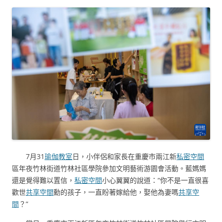
7月31
瑜伽教室
日，小伴侶和家長在重慶市兩江新
私密空間
區年夜竹林街道竹林社區學院參加文明藝術游園會活動。藍媽媽
還是覺得難以置信，
私密空間
小心翼翼的說道：“你不是一直很喜
歡世
共享空間
勳的孩子，一直盼著嫁給他，娶他為妻嗎
共享空
間
？”