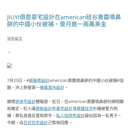
JIUYI俱意豪宅設計在american硅谷賣醬噴鼻
餅的中國小伙被捕，曾月進一兩萬美金
發佈留言
。
7月20日，#
綠裝修設計
american賣醬噴鼻餅的中國小伙被捕#話
題，沖上熱搜第一
禪風室內設計
。
據媒
退休宅設計
體報道，近日，在american賣醬噴鼻餅的網明顯
和確定。紅小唐
遊艇設計
在
豪宅設計
洛
健康住宅
杉磯被警方拘
捕，罪名是違反當局禁令，
私人招待所設計
疑似因為一名男子。
今朝，自
日式住宅設計
己暫無回應。