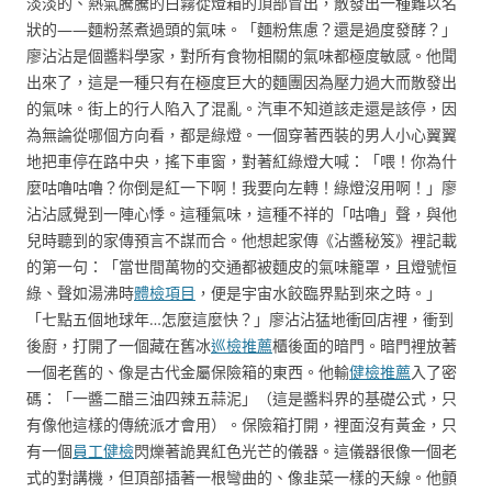
淡淡的、熱氣騰騰的白霧從燈箱的頂部冒出，散發出一種難以名
狀的——麵粉蒸煮過頭的氣味。「麵粉焦慮？還是過度發酵？」
廖沾沾是個醬料學家，對所有食物相關的氣味都極度敏感。他聞
出來了，這是一種只有在極度巨大的麵團因為壓力過大而散發出
的氣味。街上的行人陷入了混亂。汽車不知道該走還是該停，因
為無論從哪個方向看，都是綠燈。一個穿著西裝的男人小心翼翼
地把車停在路中央，搖下車窗，對著紅綠燈大喊：「喂！你為什
麼咕嚕咕嚕？你倒是紅一下啊！我要向左轉！綠燈沒用啊！」廖
沾沾感覺到一陣心悸。這種氣味，這種不祥的「咕嚕」聲，與他
兒時聽到的家傳預言不謀而合。他想起家傳《沾醬秘笈》裡記載
的第一句：「當世間萬物的交通都被麵皮的氣味籠罩，且燈號恒
綠、聲如湯沸時
體檢項目
，便是宇宙水餃臨界點到來之時。」
「七點五個地球年…怎麼這麼快？」廖沾沾猛地衝回店裡，衝到
後廚，打開了一個藏在舊冰
巡檢推薦
櫃後面的暗門。暗門裡放著
一個老舊的、像是古代金屬保險箱的東西。他輸
健檢推薦
入了密
碼：「一醬二醋三油四辣五蒜泥」（這是醬料界的基礎公式，只
有像他這樣的傳統派才會用）。保險箱打開，裡面沒有黃金，只
有一個
員工健檢
閃爍著詭異紅色光芒的儀器。這儀器很像一個老
式的對講機，但頂部插著一根彎曲的、像韭菜一樣的天線。他顫