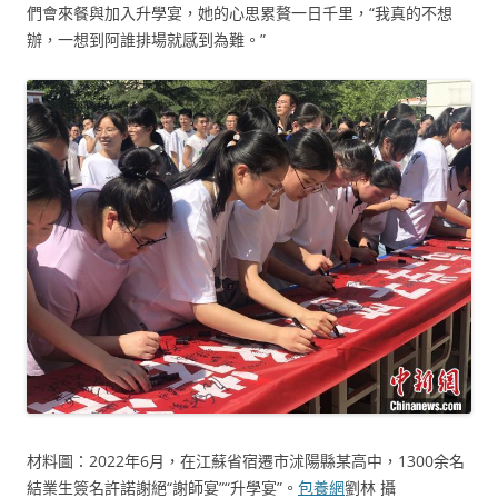
們會來餐與加入升學宴，她的心思累贅一日千里，“我真的不想
辦，一想到阿誰排場就感到為難。”
材料圖：2022年6月，在江蘇省宿遷市沭陽縣某高中，1300余名
結業生簽名許諾謝絕“謝師宴”“升學宴”。
包養網
劉林 攝